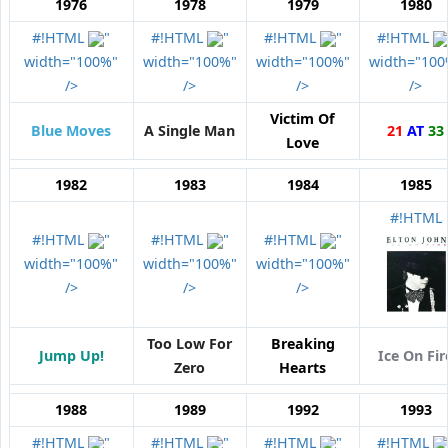
1976
1978
1979
1980
#!HTML
"
#!HTML
"
#!HTML
"
#!HTML
width="100%"
width="100%"
width="100%"
width="100
/>
/>
/>
/>
Victim Of
Blue Moves
A Single Man
21
AT
33
Love
1982
1983
1984
1985
#!HTML
#!HTML
"
#!HTML
"
#!HTML
"
width="100%"
width="100%"
width="100%"
/>
/>
/>
Too Low For
Breaking
Jump Up!
Ice On Fir
Zero
Hearts
1988
1989
1992
1993
#!HTML
"
#!HTML
"
#!HTML
"
#!HTML