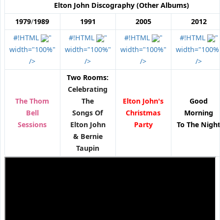
Elton John
Discography (Other Albums)
1979
/
1989
1991
2005
2012
#!HTML
"
#!HTML
"
#!HTML
"
#!HTML
"
width="100%"
width="100%"
width="100%"
width="100%
/>
/>
/>
/>
Two Rooms:
Celebrating
The Thom
The
Elton John's
Good
Bell
Songs Of
Christmas
Morning
Sessions
Elton John
Party
To The Nigh
& Bernie
Taupin