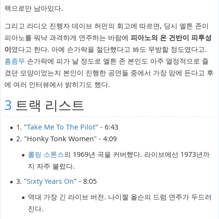
랙으로만 남아있다.
그리고 라디오 진행자 데이브 허먼의 회고에 따르면, 당시 엘튼 존이
피아노를 워낙 과격하게 연주하는 바람에
피아노의 온 건반이 피투성
이
였다고 한다. 아예 손가락을 절단했다고 봐도 무방할 정도였다고.
흠좀무
손가락에 피가 날 정도로 엘튼 존 본인도 아주 열정적으로 즐
겼던 모양이었는지 본인이 진행한 공연들 중에서 가장 맘에 든다고 후
에 여러 인터뷰에서 밝히기도 했다.
3
트랙 리스트
1. "
Take Me To The Pilot
" - 6:43
2. "Honky Tonk Women" - 4:09
롤링 스톤스
의 1969년 곡을 커버했다. 라이브에선 1973년까
지 자주 불렀다.
3. "
Sixty Years On
" - 8:05
역대 가장 긴 라이브 버전. 나이젤 올슨의 드럼 연주가 두드러
진다.