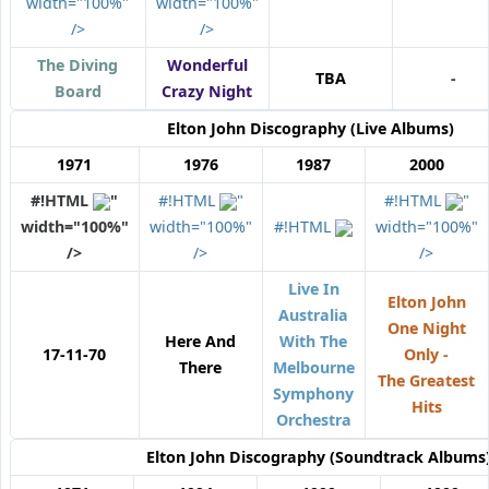
width="100%"
width="100%"
/>
/>
The Diving
Wonderful
TBA
-
Board
Crazy Night
Elton John
Discography (Live Albums)
1971
1976
1987
2000
#!HTML
"
#!HTML
"
#!HTML
"
width="100%"
width="100%"
#!HTML
width="100%"
/>
/>
/>
Live In
Elton John
Australia
One Night
Here And
With The
17-11-70
Only -
There
Melbourne
The Greatest
Symphony
Hits
Orchestra
Elton John
Discography (Soundtrack Albums