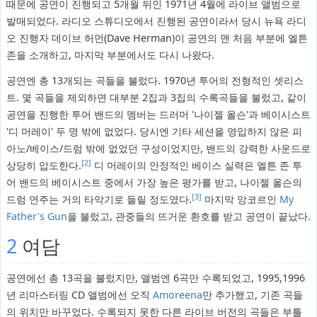
때문에 공연이 진행되고 5개월 뒤인 1971년 4월에 라이브 앨범으로
발매되었다. 라디오 스튜디오에서 진행된 공연이라서 당시 뉴욕 라디
오 진행자 데이브 허먼(Dave Herman)이 공연의 맨 처음 부분에 엘튼
존을 소개하고, 마지막 부분에서도 다시 나왔다.
공연엔 총 13개되는 곡들을 불렀다. 1970년 투어의 전형적인 셋리스
트. 몇 곡들을 제외하면 대부분 2집과 3집의 수록곡들을 불렀고, 같이
공연을 진행한 투어 밴드의 멤버는 드러머 '나이젤 올슨'과 베이시스트
'디 머레이' 두 명 밖에 없었다. 당시엔 기타 세션을 영입하지 않은 피
아노/베이스/드럼 밖에 없었던 구성이었지만, 밴드의 강력한 사운드로
[2]
상당히 압도한다.
디 머레이의 안정적인 베이스 실력은 엘튼 존 투
어 밴드의 베이시스트 중에서 가장 높은 평가를 받고, 나이젤 올슨의
[3]
드럼 연주는 거의 타악기로 들릴 정도였다.
마지막 앙코르인
My
Father's Gun
을 불렀고, 관중들의 뜨거운 환호를 받고 공연이 끝났다.
2
여담
공연에선 총 13곡을 불렀지만, 앨범엔 6곡만 수록되었고, 1995,1996
년 리마스터링 CD 앨범에선 오직
Amoreena
만 추가했고, 기존 곡들
의 위치만 바꾸었다. 수록되지 못한 다른 라이브 버전의 곡들은 부틀