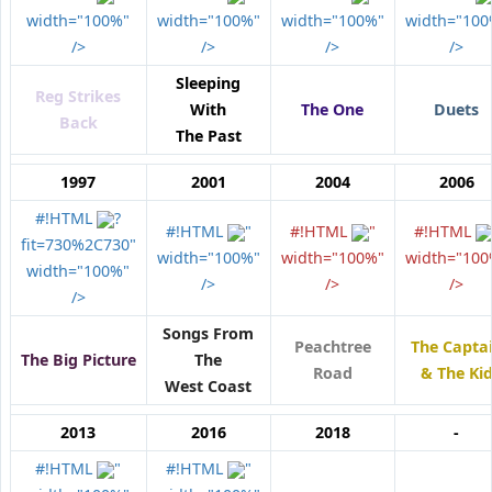
width="100%"
width="100%"
width="100%"
width="100
/>
/>
/>
/>
Sleeping
Reg Strikes
With
The One
Duets
Back
The Past
1997
2001
2004
2006
#!HTML
?
#!HTML
"
#!HTML
"
#!HTML
fit=730%2C730"
width="100%"
width="100%"
width="100
width="100%"
/>
/>
/>
/>
Songs From
Peachtree
The Capta
The Big Picture
The
Road
& The Ki
West Coast
2013
2016
2018
-
#!HTML
"
#!HTML
"