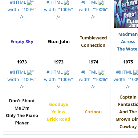
#!HTML
"
#!HTML
"
#!HTML
"
width="100%"
width="100%"
width="100%"
/>
/>
/>
Madman
Tumbleweed
Empty Sky
Elton John
Across
Connection
The Wate
1973
1973
1974
1975
#!HTML
"
#!HTML
"
#!HTML
"
#!HTML
width="100%"
width="100%"
width="100%"
width="100
/>
/>
/>
/>
Captain
Don't Shoot
Goodbye
Fantastic
Me I'm
Yellow
Caribou
And The
Only The Piano
Brick Road
Brown Dir
Player
Cowboy