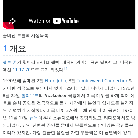
풀버전 부틀렉 재생목록.
1
개요
엘튼 존
의 첫번째 라이브 앨범. 제목의 의미는 공연 날짜이고, 미국판
[1]
에선
11-17-70
으로 표기 되었다.
1970년에 발매된 2집
Elton John
, 3집
Tumbleweed Connection
의
커다란 성공으로 무명에서 벗어나스타의 발에 디딛게 되었다. 1970년
8월 25일
할리우드
의
Troubadour
극장에서 미국 데뷔를 하게 되어 이
후로 순회 공연을 전국적으로 돌기 시작해서 본인의 입지도를 본격적
으로 넓히기 시작했다. 미국 데뷔 3개월 뒤에 진행된 이 공연은 1970
년 11월 17일
뉴욕
의
A&R
스튜디오에서 진행되었고, 라디오에서도 방
영되었다. 당시 진행된 공연들 중에서 부틀렉으로 남아있는 공연들은
여러개 있지만, 가장 깔끔한 음질을 가진 부틀렉은 이 공연밖에 없기