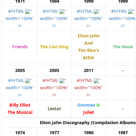
1971
1994
1999
1999
#!HTML
"
#!HTML
"
#!HTML
"
#!HTML
"
width="100%"
width="100%"
width="100%"
width="100%
/>
/>
/>
/>
Elton John
And
Friends
The Lion King
The Muse
Tim Rice's
AIDA
2005
2005
2011
-
#!HTML
"
#!HTML
"
#!HTML
"
width="100%"
width="100%"
width="100%"
/>
/>
/>
Billy Elliot
Gnomeo
&
Lestat
-
The Musical
Juliet
Elton John
Discography (Compilation Albums
1974
1977
1980
1987