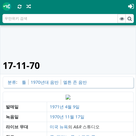
17-11-70
분류
:
틀
1970년대 음반
엘튼 존 음반
발매일
1971년
4월 9일
녹음일
1970년
11월 17일
라이브 무대
미국
뉴욕
의
A&R
스튜디오