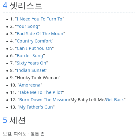
4
셋리스트
1. "
I Need You To Turn To
"
2. "
Your Song
"
3. "
Bad Side Of The Moon
"
4. "
Country Comfort
"
5. "
Can I Put You On
"
6. "
Border Song
"
7. "
Sixty Years On
"
8. "
Indian Sunset
"
9. "Honky Tonk Woman"
10. "
Amoreena
"
11. "
Take Me To The Pilot
"
12. "
Burn Down The Mission
/My Baby Left Me/
Get Back
"
13. "
My Father's Gun
"
5
세션
보컬, 피아노 - 엘튼 존