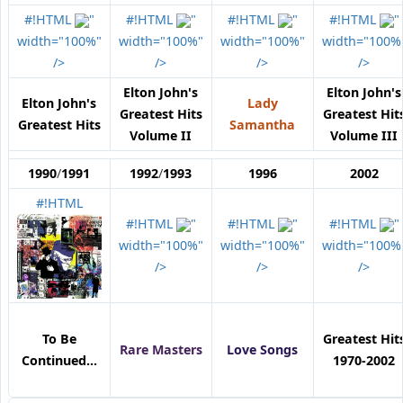
#!HTML
"
#!HTML
"
#!HTML
"
#!HTML
"
width="100%"
width="100%"
width="100%"
width="100%
/>
/>
/>
/>
Elton John's
Elton John's
Elton John's
Lady
Greatest Hits
Greatest Hit
Greatest Hits
Samantha
Volume II
Volume III
1990
/
1991
1992
/
1993
1996
2002
#!HTML
#!HTML
"
#!HTML
"
#!HTML
"
width="100%"
width="100%"
width="100%
/>
/>
/>
To Be
Greatest Hit
Rare Masters
Love Songs
Continued...
1970-2002