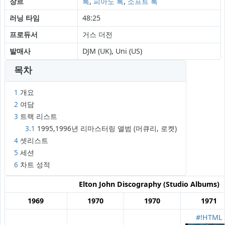
장르
록
,
피아노 록
,
소프트 록
러닝 타임
48:25
프로듀서
거스 더전
발매사
DJM (UK), Uni (US)
목차
1
개요
2
여담
3
트랙 리스트
3.1
1995,1996년 리마스터링 앨범 (머큐리, 로켓)
4
셋리스트
5
세션
6
차트 성적
Elton John
Discography (Studio Albums)
1969
1970
1970
1971
#!HTML