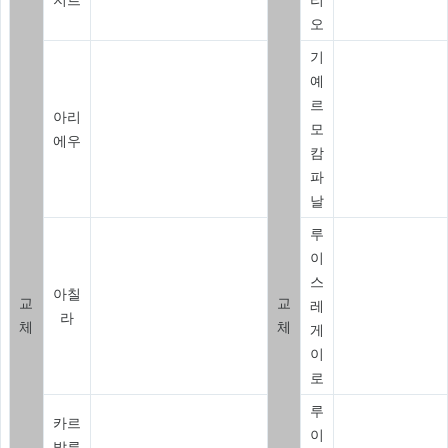
오
기
예
르
아리
모
에우
캄
파
날
루
이
스
아칠
교
교
레
라
체
체
게
이
로
루
카르
이
발류