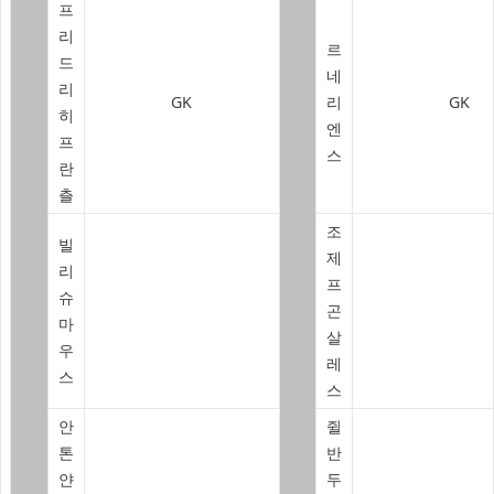
프
리
르
드
네
리
GK
리
GK
히
엔
프
스
란
츨
조
빌
제
리
프
슈
곤
마
살
우
레
스
스
안
쥘
톤
반
얀
두