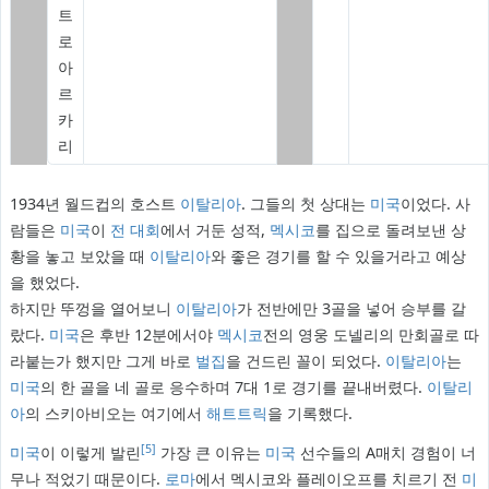
트
로
아
르
카
리
1934년 월드컵의 호스트
이탈리아
. 그들의 첫 상대는
미국
이었다. 사
람들은
미국
이
전 대회
에서 거둔 성적,
멕시코
를 집으로 돌려보낸 상
황을 놓고 보았을 때
이탈리아
와 좋은 경기를 할 수 있을거라고 예상
을 했었다.
하지만 뚜껑을 열어보니
이탈리아
가 전반에만 3골을 넣어 승부를 갈
랐다.
미국
은 후반 12분에서야
멕시코
전의 영웅 도넬리의 만회골로 따
라붙는가 했지만 그게 바로
벌집
을 건드린 꼴이 되었다.
이탈리아
는
미국
의 한 골을 네 골로 응수하며 7대 1로 경기를 끝내버렸다.
이탈리
아
의 스키아비오는 여기에서
해트트릭
을 기록했다.
[5]
미국
이 이렇게 발린
가장 큰 이유는
미국
선수들의 A매치 경험이 너
무나 적었기 때문이다.
로마
에서 멕시코와 플레이오프를 치르기 전
미