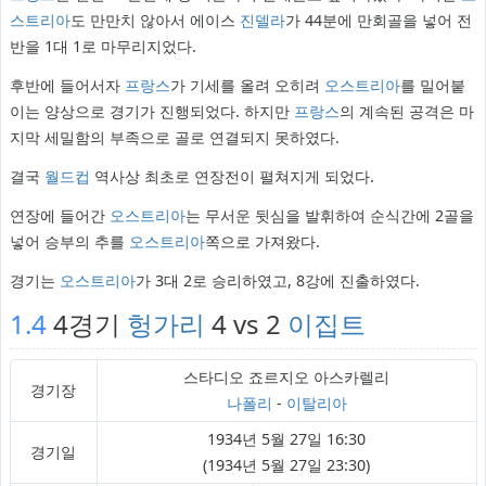
스트리아
도 만만치 않아서 에이스
진델라
가 44분에 만회골을 넣어 전
반을 1대 1로 마무리지었다.
후반에 들어서자
프랑스
가 기세를 올려 오히려
오스트리아
를 밀어붙
이는 양상으로 경기가 진행되었다. 하지만
프랑스
의 계속된 공격은 마
지막 세밀함의 부족으로 골로 연결되지 못하였다.
결국
월드컵
역사상 최초로 연장전이 펼쳐지게 되었다.
연장에 들어간
오스트리아
는 무서운 뒷심을 발휘하여 순식간에 2골을
넣어 승부의 추를
오스트리아
쪽으로 가져왔다.
경기는
오스트리아
가 3대 2로 승리하였고, 8강에 진출하였다.
1.4
4경기
헝가리
4 vs 2
이집트
스타디오 죠르지오 아스카렐리
경기장
나폴리
-
이탈리아
1934년 5월 27일 16:30
경기일
(1934년 5월 27일 23:30)