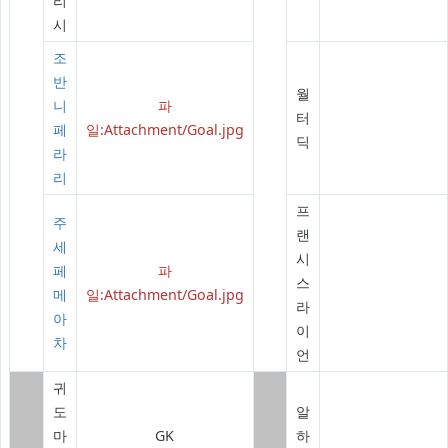
리
시
조
반
월
니
파
터
페
일:Attachment/Goal.jpg
딕
라
리
프
주
랜
세
시
페
파
스
메
일:Attachment/Goal.jpg
라
아
이
차
언
귀
도
알
마
GK
하