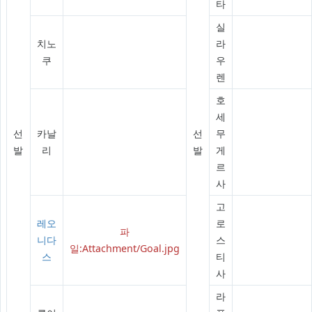
타
실
치노
라
쿠
우
렌
호
세
선
카날
선
무
발
리
발
게
르
사
고
레오
로
파
니다
스
일:Attachment/Goal.jpg
스
티
사
라