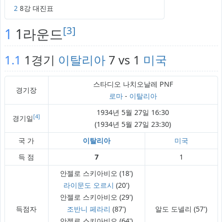
2
8강 대진표
[3]
1
1라운드
1.1
1경기
이탈리아
7 vs 1
미국
스타디오 나치오날레 PNF
경기장
로마
-
이탈리아
1934년 5월 27일 16:30
[4]
경기일
(1934년 5월 27일 23:30)
국 가
이탈리아
미국
득 점
7
1
안젤로 스키아비오 (18')
라이문도 오르시
(20')
안젤로 스키아비오 (29')
득점자
조반니 페라리
(87')
알도 도넬리 (57')
안젤로 스키아비오 (64')