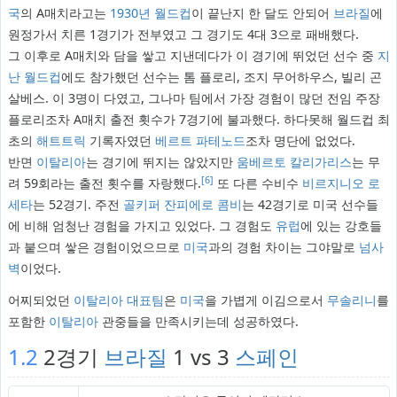
국
의 A매치라고는
1930년 월드컵
이 끝난지 한 달도 안되어
브라질
에
원정가서 치른 1경기가 전부였고 그 경기도 4대 3으로 패배했다.
그 이후로 A매치와 담을 쌓고 지낸데다가 이 경기에 뛰었던 선수 중
지
난 월드컵
에도 참가했던 선수는 톰 플로리, 조지 무어하우스, 빌리 곤
살베스. 이 3명이 다였고, 그나마 팀에서 가장 경험이 많던 전임 주장
플로리조차 A매치 출전 횟수가 7경기에 불과했다. 하다못해 월드컵 최
초의
해트트릭
기록자였던
베르트 파테노드
조차 명단에 없었다.
반면
이탈리아
는 경기에 뛰지는 않았지만
움베르토 칼리가리스
는 무
[6]
려 59회라는 출전 횟수를 자랑했다.
또 다른 수비수
비르지니오 로
세타
는 52경기. 주전
골키퍼
잔피에로 콤비
는 42경기로 미국 선수들
에 비해 엄청난 경험을 가지고 있었다. 그 경험도
유럽
에 있는 강호들
과 붙으며 쌓은 경험이었으므로
미국
과의 경험 차이는 그야말로
넘사
벽
이었다.
어찌되었던
이탈리아 대표팀
은
미국
을 가볍게 이김으로서
무솔리니
를
포함한
이탈리아
관중들을 만족시키는데 성공하였다.
1.2
2경기
브라질
1 vs 3
스페인