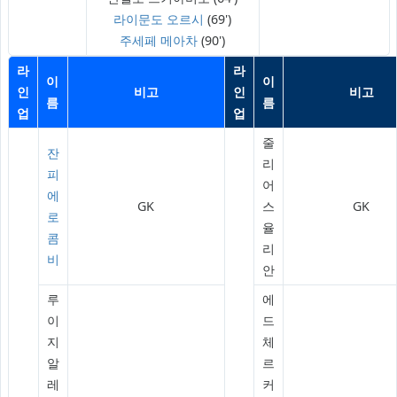
라이문도 오르시
(69')
주세페 메아차
(90')
라
라
이
이
인
비고
인
비고
름
름
업
업
줄
잔
리
피
어
에
GK
스
GK
로
율
콤
리
비
안
루
에
이
드
지
체
알
르
레
커