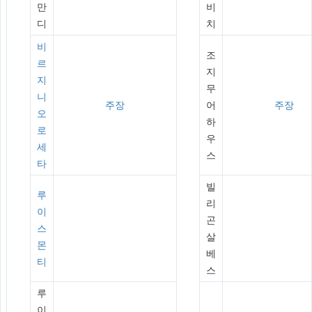
만
비
디
치
비
조
르
지
지
무
니
주장
어
주장
오
하
로
우
세
스
타
빌
루
리
이
곤
스
살
몬
베
티
스
루
이