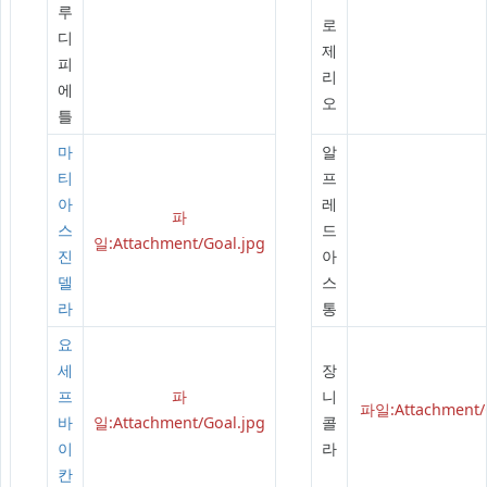
루
로
디
제
피
리
에
오
틀
마
알
티
프
아
레
파
스
드
일:Attachment/Goal.jpg
진
아
델
스
라
통
요
세
장
프
파
니
파일:Attachment/G
바
일:Attachment/Goal.jpg
콜
이
라
칸