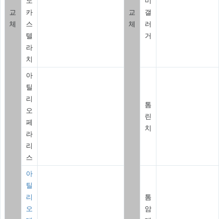
도
미
교
카
교
갤
체
스
체
러
텔
거
라
치
아
틸
리
톰
오
린
페
치
라
리
스
아
틸
리
톰
오
암