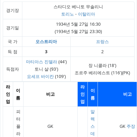
스타디오 베니토 무솔리니
경기장
토리노
-
이탈리아
1934년 5월 27일 16:30
경기일
(1934년 5월 27일 23:30)
국 가
오스트리아
프랑스
득 점
3
2
마티아스 진델라
(44')
장 니콜라 (18')
득점자
토니 샬 (93')
조르주 베리에스트 (116’)(PK)
요세프 바이칸
(109')
라
라
이
이
인
비고
인
비고
름
름
업
업
피
알
터
렉
플
GK
스
GK
주장
라
데