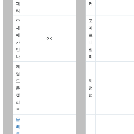
제
커
티
주
조
세
마
페
르
GK
카
티
반
넬
나
리
에
랄
도
허
몬
먼
첼
랩
리
오
움
베
르