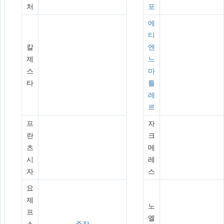
처
포
에
티
칼
엔
제
느
스
마
타
틀
레
르
프
자
란
크
츠
메
시
레
자
스
요
제
노
프
엘
스
주장