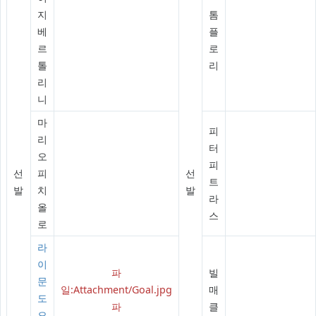
지
톰
베
플
르
로
톨
리
리
니
마
피
리
터
오
피
선
피
선
트
발
치
발
라
올
스
로
라
이
파
빌
문
일:Attachment/Goal.jpg
매
도
파
클
오