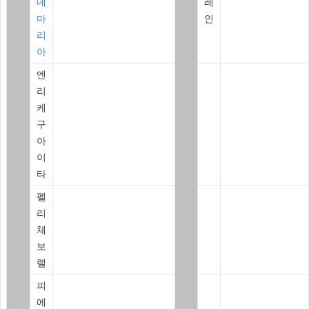
데
레
마
인
리
아
엔
리
케
구
아
이
타
펠
리
체
보
렐
피
에