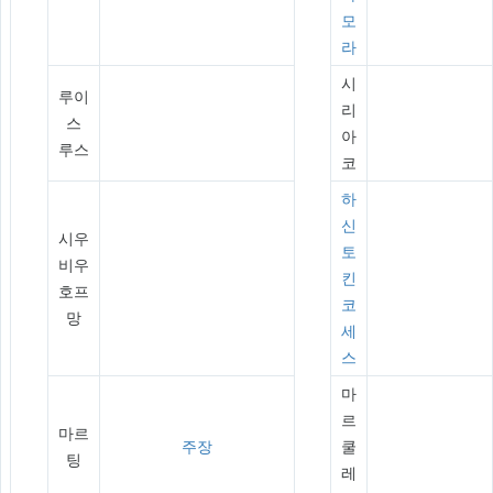
모
라
시
루이
리
스
아
루스
코
하
신
시우
토
비우
킨
호프
코
망
세
스
마
르
마르
주장
쿨
팅
레