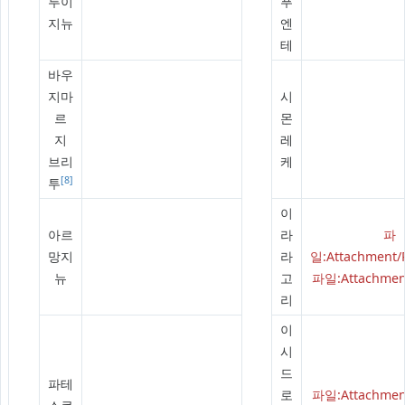
루이
푸
지뉴
엔
테
바우
지마
시
르
몬
지
레
브리
케
[8]
투
이
아르
라
파
망지
라
일:Attachment/
뉴
고
파일:Attachment
리
이
시
드
파테
로
파일:Attachment