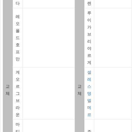
다
렌
루
레
이
오
가
폴
브
드
리
호
야
프
르
만
게
게
셀
오
레
교
르
교
스
체
그
체
탱
브
델
라
메
운
르
마
티
조