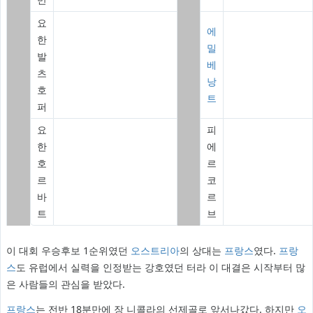
요
에
한
밀
발
베
츠
낭
호
트
퍼
요
피
한
에
호
르
르
코
바
르
트
브
이 대회 우승후보 1순위였던
오스트리아
의 상대는
프랑스
였다.
프랑
스
도 유럽에서 실력을 인정받는 강호였던 터라 이 대결은 시작부터 많
은 사람들의 관심을 받았다.
프랑스
는 전반 18분만에 장 니콜라의 선제골로 앞서나갔다. 하지만
오