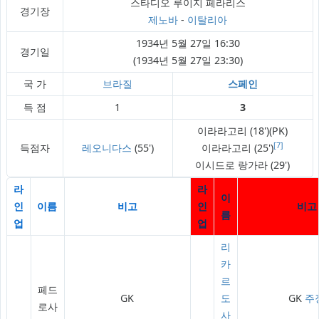
스타디오 루이지 페라리스
경기장
제노바
-
이탈리아
1934년 5월 27일 16:30
경기일
(1934년 5월 27일 23:30)
국 가
브라질
스페인
득 점
1
3
이라라고리 (18')(PK)
[7]
득점자
레오니다스
(55')
이라라고리 (25')
이시드로 랑가라 (29')
라
라
이
인
이름
비고
인
비고
름
업
업
리
카
르
페드
GK
도
GK
주
로사
사