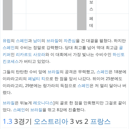
보
스
페
데
유럽
의
스페인
과
남미
의
브라질
이
자존심
을 건 대결을 펼쳤다. 하지만
스페인
의 수비는 정말로 강력했다. 당대 최고를 넘어 역대 최고급
골
키퍼
인
리카르도 사모라
와 이 대회에서 가장 빛나는 수비수인
하신토
킨코세스
가 버티고 있었다.
그들의 탄탄한 수비 앞에
브라질
의 공격은 무력했고,
스페인
은 18분에
이라라고리의
페널티 킥
으로 한 점을 앞서 나갔다. 뒤이어 25분에도
이라라고리, 29분에는 랑가라의 득점으로
스페인
은 저 멀리 달아나 버
렸다.
브라질
은 뒤늦게
레오니다스
]의 골로 한 점을 만회했지만 그걸로 끝이
었다.
스페인
이
브라질
을 꺾고 8강에 진출했다.
1.3
3경기
오스트리아
3 vs 2
프랑스