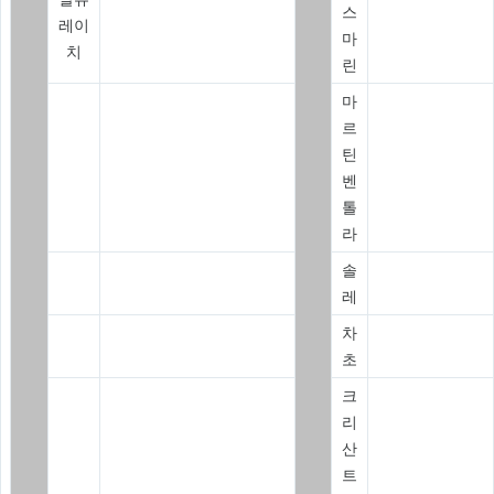
스
레이
마
치
린
마
르
틴
벤
톨
라
솔
레
차
초
크
리
산
트