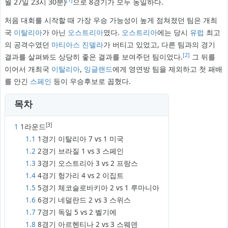
월 27일 23시 30분)
으로 8경기가 모두 동일하다.
처음 대회를 시작할 때 가장 우승 가능성이 높게 점쳐졌던 팀은 개최
국
이탈리아
가 아닌
오스트리아
였다.
오스트리아
에는 당시
유럽
최고
의 공격수였던
마티아스 진델라
가 버티고 있었고, 다른 팀과의 경기
[2]
결과를 살펴봐도 상당히 좋은 결과를 보여주던 팀이었다.
그 뒤를
이어서 개최국
이탈리아
,
잉글랜드
에게 영연방 팀을 제외하고 첫 패배
를 안긴
스페인
등이 우승후보로 꼽혔다.
목차
[3]
1
1라운드
1.1
1경기 이탈리아 7 vs 1 미국
1.2
2경기 브라질 1 vs 3 스페인
1.3
3경기 오스트리아 3 vs 2 프랑스
1.4
4경기 헝가리 4 vs 2 이집트
1.5
5경기 체코슬로바키아 2 vs 1 루마니아
1.6
6경기 네덜란드 2 vs 3 스위스
1.7
7경기 독일 5 vs 2 벨기에
1.8
8경기 아르헨티나 2 vs 3 스웨덴