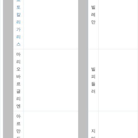
토
빌
칼
레
리
만
가
리
스
마
리
오
빌
바
피
르
들
글
러
리
엔
아
르
만
지