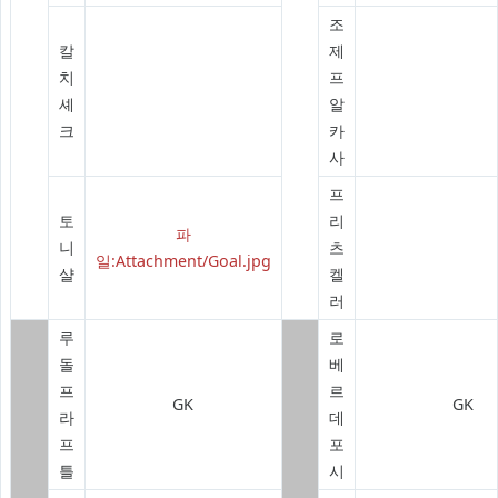
조
칼
제
치
프
셰
알
크
카
사
프
토
리
파
니
츠
일:Attachment/Goal.jpg
샬
켈
러
루
로
돌
베
프
르
GK
GK
라
데
프
포
틀
시