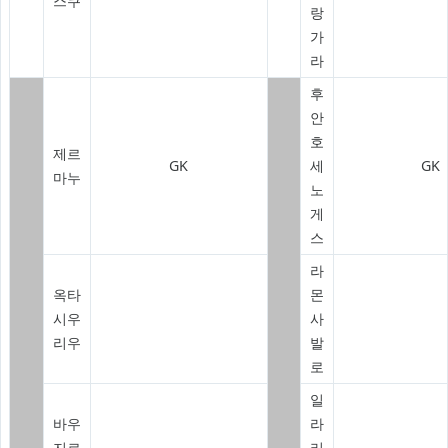
스쿠
랑
가
라
후
안
호
제르
GK
세
GK
마누
노
게
스
라
옥타
몬
시우
사
리우
발
로
일
바우
라
지르
리