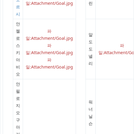
일:Attachment/Goal.jpg
린
르
시
안
젤
파
알
로
일:Attachment/Goal.jpg
도
스
파
파
도
키
일:Attachment/Goal.jpg
일:Attachment/Go
넬
아
파
리
비
일:Attachment/Goal.jpg
오
안
필
로
워
지
너
오
닐
구
슨
아