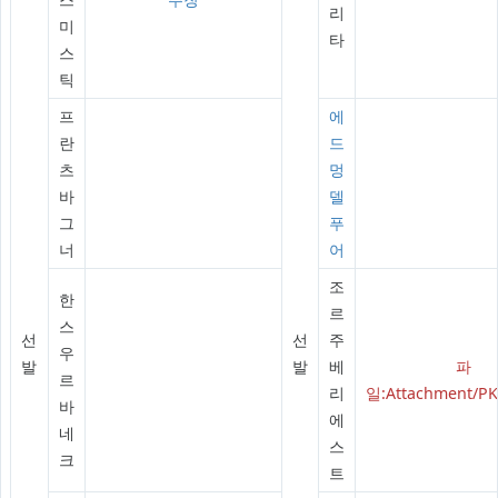
리
미
타
스
틱
프
에
란
드
츠
멍
바
델
그
푸
너
어
조
한
르
스
선
선
주
우
발
발
베
파
르
리
일:Attachment/PK
바
에
네
스
크
트