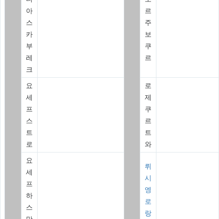
아
르
스
주
카
보
부
쿠
레
르
크
요
로
세
제
프
쿠
스
르
트
트
로
와
요
뤼
세
시
프
엥
하
로
스
랑
만