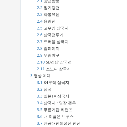
2.1
창천항로
2.2
일기당천
2.3
화봉요원
2.4
용랑전
2.5
고우영 삼국지
2.6
삼국전투기
2.7
트러블 삼국지
2.8
람페이지
2.9
무림야구
2.10
SD건담 삼국전
2.11
소노다 삼국지
3
영상 매체
3.1
84부작 삼국지
3.2
삼국
3.3
일본TV 삼국지
3.4
삼국지 : 명장 관우
3.5
푸른거탑 리턴즈
3.6
내 이름은 브루스
3.7
관공대전외성신 전신