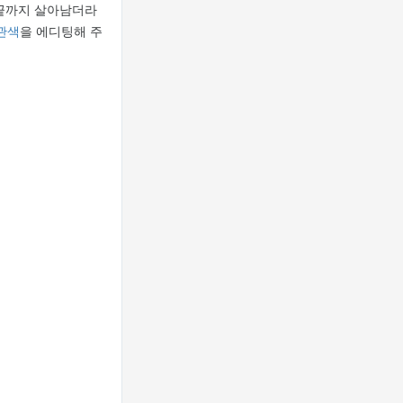
 끝까지 살아남더라
관색
을 에디팅해 주