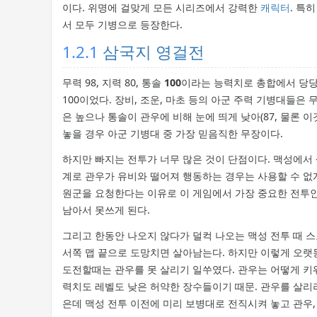
이다. 위명에 걸맞게 모든 시리즈에서 강력한
캐릭터
. 특
서 모두 기병으로 등장한다.
1.2.1
삼국지 영걸전
무력 98, 지력 80, 통솔
100
이라는 능력치로 총합에서 당당
100이었다. 장비, 조운, 마초 등의 아군 주력 기병대들은
은 높으나 통솔이 관우에 비해 눈에 띄게 낮아(87, 물론 
놓을 경우 아군 기병대 중 가장 믿음직한 무장이다.
하지만 빠지는 전투가 너무 많은 것이 단점이다. 맥성에서
계로 관우가 유비와 떨어져 행동하는 경우는 사용할 수 없
원군을 요청한다는 이유로 이 게임에서 가장 중요한 전투
남아서 못쓰게 된다.
그리고 한동안 나오지 않다가 덜컥 나오는 맥성 전투 때 스
서쪽 맵 끝으로 도망치면 살아남는다. 하지만 이렇게 오랫
도전할때는 관우를 못 살리기 일쑤였다. 관우는 어떻게 키워
력치도 레벨도 낮은 허약한 장수들이기 때문. 관우를 살리려
은데 맥성 전투 이전에 미리 보병대로 전직시켜 놓고 관우, 