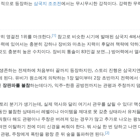
히 적으로 등장하는
삼국지 조조전
에서는 무시무시한 강적이다. 강력한 무
[1]
히 영걸전 1위를 마크한다.
참고로 비슷한 시기에 발매된 삼국지 4에
 무력에 있어서는 충분히 강하나 장비와 마초는 지력이 후달려 책략에 약하고
이것도 충분히 높은 수치이다. 장비의 통솔이 83인걸 보면...) 방어력에서
 생존하는 전제하에 처음부터 끝까지 등장하지만, 스토리 진행은 삼국지
게 된다. 유비가 원소에게 의탁하는 1장 말미부터 2장 초반까지 전력에서
인
장판파를 불참
하는데다가, 익주~한중 공방전까지는 관평과 주창까지 
토리 분기가 생기는데, 실제 역사와 달리 여기서 관우를 살릴 수 있다! 
동안 불참한 상태라서 레벨이나 아이템을 제대로 못 갖춘 상태라서 유저
줬다 해도 관평이나 주창은 버려져 있는 경우가 많고 추가로 나오는 왕보,
면 이탈하기 전에 미리 신경을 써줘야 한다. 뭐 사실 한 번 당하고 나면
[2]
관평, 주창에게 폭탄을 왕창 준 뒤 숲을 돌파하면 된다.