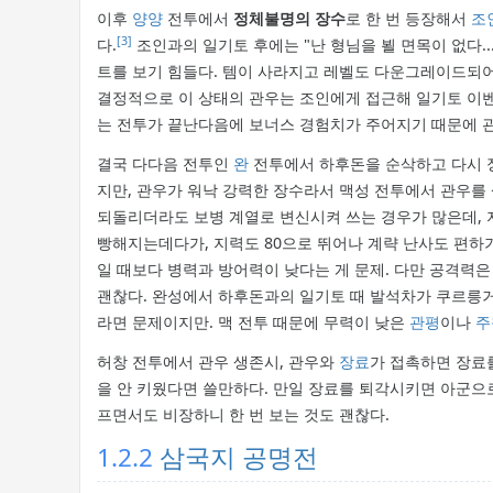
이후
양양
전투에서
정체불명의 장수
로 한 번 등장해서
조
[3]
다.
조인과의 일기토 후에는 "난 형님을 뵐 면목이 없다..
트를 보기 힘들다. 템이 사라지고 레벨도 다운그레이드되어
결정적으로 이 상태의 관우는 조인에게 접근해 일기토 이벤
는 전투가 끝난다음에 보너스 경험치가 주어지기 때문에 
결국 다다음 전투인
완
전투에서 하후돈을 순삭하고 다시 정
지만, 관우가 워낙 강력한 장수라서 맥성 전투에서 관우를 
되돌리더라도 보병 계열로 변신시켜 쓰는 경우가 많은데, 
빵해지는데다가, 지력도 80으로 뛰어나 계략 난사도 편하기
일 때보다 병력과 방어력이 낮다는 게 문제. 다만 공격력은
괜찮다. 완성에서 하후돈과의 일기토 때 발석차가 쿠르릉거
라면 문제이지만. 맥 전투 때문에 무력이 낮은
관평
이나
주
허창 전투에서 관우 생존시, 관우와
장료
가 접촉하면 장료를
을 안 키웠다면 쓸만하다. 만일 장료를 퇴각시키면 아군으로
프면서도 비장하니 한 번 보는 것도 괜찮다.
1.2.2
삼국지 공명전