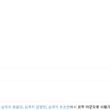
는
삼국지 영걸전
,
삼국지 공명전
,
삼국지 조조전
에서
모두 아군으로 사용가