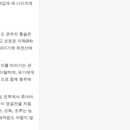
력답게 세 시리즈에
서도 관우의 통솔은
 조운은 지력(84)
 열세이기에 최전선에
연의를 따라가는 관
 이탈하며, 유기에게
덤으로 함께 형주에
맥성 전투에서 죽어라
들이 영걸전을 처음
 요화, 조루는 능
 대처법도 어렵지 않