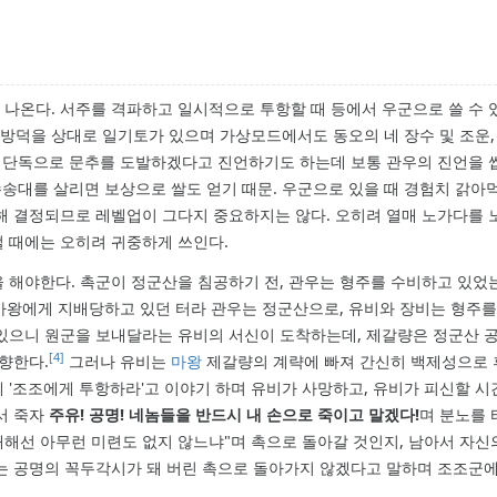
능력치로 나온다. 서주를 격파하고 일시적으로 투항할 때 등에서 우군으로 쓸 수
, 방덕을 상대로 일기토가 있으며 가상모드에서도 동오의 네 장수 및 조운
는 단독으로 문추를 도발하겠다고 진언하기도 하는데 보통 관우의 진언을 
수송대를 살리면 보상으로 쌀도 얻기 때문. 우군으로 있을 때 경험치 갉아
해 결정되므로 레벨업이 그다지 중요하지는 않다. 오히려 열매 노가다를 
 때에는 오히려 귀중하게 쓰인다.
 해야한다. 촉군이 정군산을 침공하기 전, 관우는 형주를 수비하고 있었
은 마왕에게 지배당하고 있던 터라 관우는 정군산으로, 유비와 장비는 형주
 있으니 원군을 보내달라는 유비의 서신이 도착하는데, 제갈량은 정군산 
[4]
향한다.
그러나 유비는
마왕
제갈량의 계략에 빠져 간신히 백제성으로 
 '조조에게 투항하라'고 이야기 하며 유비가 사망하고, 유비가 피신할 시
서 죽자
주유! 공명! 네놈들을 반드시 내 손으로 죽이고 말겠다!
며 분노를 
대해선 아무런 미련도 없지 않느냐"며 촉으로 돌아갈 것인지, 남아서 자
는 공명의 꼭두각시가 돼 버린 촉으로 돌아가지 않겠다고 말하며 조조군에