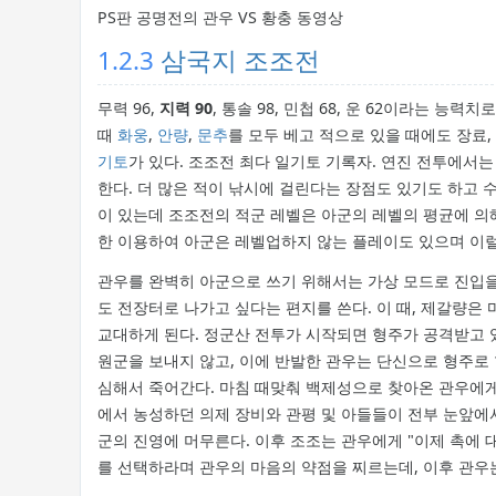
PS판 공명전의 관우 VS 황충 동영상
1.2.3
삼국지 조조전
무력 96,
지력 90
, 통솔 98, 민첩 68, 운 62이라는 
때
화웅
,
안량
,
문추
를 모두 베고 적으로 있을 때에도 장료
기토
가 있다. 조조전 최다 일기토 기록자. 연진 전투에서
한다. 더 많은 적이 낚시에 걸린다는 장점도 있기도 하고 
이 있는데 조조전의 적군 레벨은 아군의 레벨의 평균에 의
한 이용하여 아군은 레벨업하지 않는 플레이도 있으며 이럴
관우를 완벽히 아군으로 쓰기 위해서는 가상 모드로 진입을
도 전장터로 나가고 싶다는 편지를 쓴다. 이 때, 제갈량
교대하게 된다. 정군산 전투가 시작되면 형주가 공격받고
원군을 보내지 않고, 이에 반발한 관우는 단신으로 형주로 
심해서 죽어간다. 마침 때맞춰 백제성으로 찾아온 관우에게
에서 농성하던 의제 장비와 관평 및 아들들이 전부 눈앞에
군의 진영에 머무른다. 이후 조조는 관우에게 "이제 촉에 
를 선택하라며 관우의 마음의 약점을 찌르는데, 이후 관우