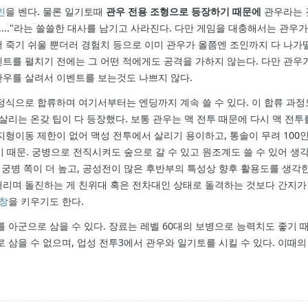
인
을 벤다. 물론 일기토때
관우 전용 조형으로 등장하기 때문에
관우라는 
...."라는 쓸쓸한 대사를 남기고 사라진다. 다만 게임을 대충해서는 관우
 죽기 쉬울 뿐더러 경험치 등으로 이미 관우가 올쯤엔 조인까지 다 나가
트를 펼치기 전에는 그 어떤 적에게도 공격을 가하지 않는다. 다만 관우
관우를 살려서 이벤트를 보는것도 나쁘지 않다.
식으로 합류하며 여기서부터는 엔딩까지 계속 쓸 수 있다. 이 합류 과
살리는 온갖 팁이 다 등장했다. 보통 관우는 맥 전투 때문에 다시 맥 전투
지형이동 제한이 없어 맥성 전투에서 살리기 용이하고, 통솔이 무려 100
 때문. 궁병으로 전직시켜도 숲으로 갈 수 있고 원조계도 쓸 수 있어 생
 궁병 쪽이 더 높고, 공성전이 많은 후반부의 특성상 향후 활용도를 생각
리며 돌진하는 게 친위대 혹은 전차대인 상태로 돌격하는 것보다 간지가 
창
을 키우기도 한다.
 아군으로 삼을 수 있다. 장료는 레벨 60대의 보병으로 능력치도 좋기 
 삼을 수 없으며, 업성 전투3에서 관우와 일기토를 시킬 수 있다. 이때의