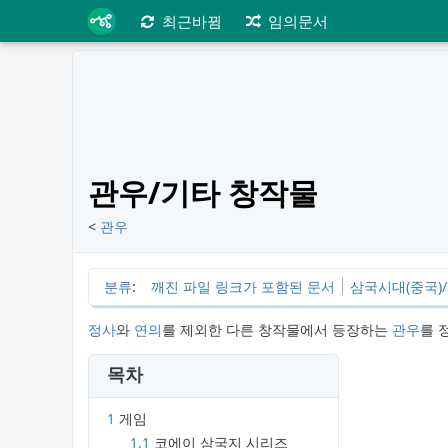
최근바뀜
임의문서
관우/기타 창작물
<
관우
분류
:
깨진 파일 링크가 포함된 문서
삼국시대(중국)
정사
와
연의
를 제외한 다른 창작물에서 등장하는
관우
를 
목차
1
게임
1.1
코에이 삼국지 시리즈