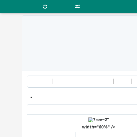
최근바뀜
임의문서
이마트
분류
:
틀
깨진 파일 링크가 포함된 문서
할인점
상위 문서 :
신세계그룹
?rev=2"
일반 마트
width="60%" />
wid
창고형 마트
" width="50%" />