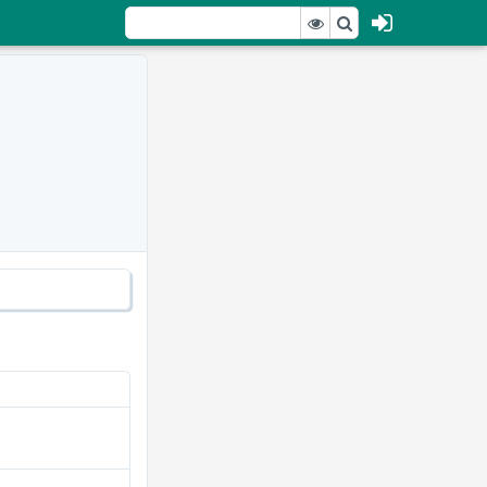
?rev=2"
idth="60%" />
h="30%" />