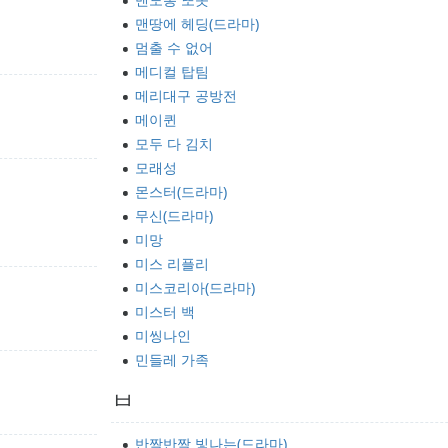
맨땅에 헤딩(드라마)
멈출 수 없어
메디컬 탑팀
메리대구 공방전
메이퀸
모두 다 김치
모래성
몬스터(드라마)
무신(드라마)
미망
미스 리플리
미스코리아(드라마)
미스터 백
미씽나인
민들레 가족
ㅂ
반짝반짝 빛나는(드라마)