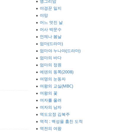
앵그리맘
야경꾼 일지
야망
어느 멋진 날
어사 박문수
언제나 봄날
엄마(드라마)
엄마야 누나야(드라마)
엄마의 바다
엄마의 정원
에덴의 동쪽(2008)
여명의 눈동자
여왕의 교실(MBC)
여왕의 꽃
여자를 울려
여자의 남자
역도요정 김복주
역적 : 백성을 훔친 도적
역전의 여왕