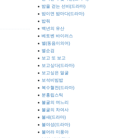
밤을 걷는 선비(드라마)
밤이면 밤마다(드라마)
밥줘
백년의 유산
베토벤 바이러스
별(동음이의어)
별순검
보고 또 보고
보고싶다(드라마)
보고싶은 얼굴
보석비빔밥
복수혈전(드라마)
분홍립스틱
불굴의 며느리
불굴의 차여사
불새(드라마)
불야성(드라마)
불어라 미풍아