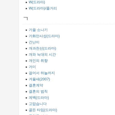
W(드라마)
W(드라마)/줄거리
ㄱ
가을 소나기
가화만사성(드라마)
간난이
개과천선(드라마)
개와 늑대의 시간
개인의 취향
거미
걸어서 하늘까지
겨울새(2007)
결혼계약
결혼의 법칙
계백(드라마)
고맙습니다
골든 타임(드라마)