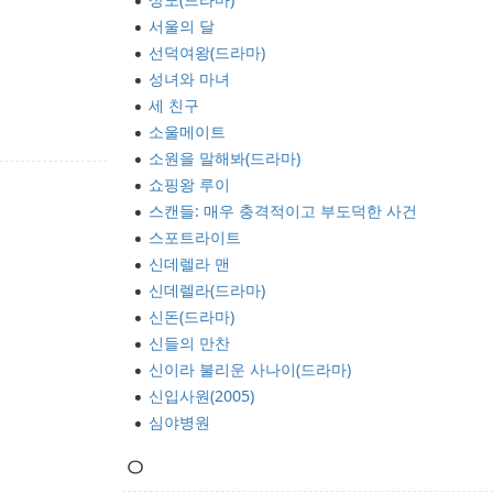
서울의 달
선덕여왕(드라마)
성녀와 마녀
세 친구
소울메이트
소원을 말해봐(드라마)
쇼핑왕 루이
스캔들: 매우 충격적이고 부도덕한 사건
스포트라이트
신데렐라 맨
신데렐라(드라마)
신돈(드라마)
신들의 만찬
신이라 불리운 사나이(드라마)
신입사원(2005)
심야병원
ㅇ