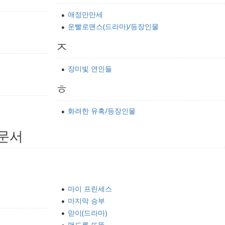
애정만만세
운빨로맨스(드라마)/등장인물
ㅈ
장미빛 연인들
ㅎ
화려한 유혹/등장인물
 문서
마이 프린세스
마지막 승부
맏이(드라마)
맨도롱 또똣