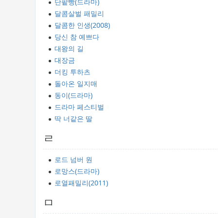
단팥빵(드라마)
달콤살벌 패밀리
달콤한 인생(2008)
당신 참 예쁘다
대왕의 길
대장금
더킹 투하츠
돌아온 일지매
동이(드라마)
드라마 페스티벌
딱 너같은 딸
ㄹ
로드 넘버 원
로망스(드라마)
로열패밀리(2011)
ㅁ