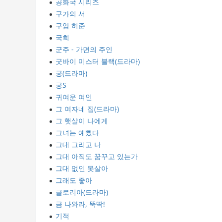
공화국 시리즈
구가의 서
구암 허준
국희
군주 - 가면의 주인
굿바이 미스터 블랙(드라마)
궁(드라마)
궁S
귀여운 여인
그 여자네 집(드라마)
그 햇살이 나에게
그녀는 예뻤다
그대 그리고 나
그대 아직도 꿈꾸고 있는가
그대 없인 못살아
그래도 좋아
글로리아(드라마)
금 나와라, 뚝딱!
기적