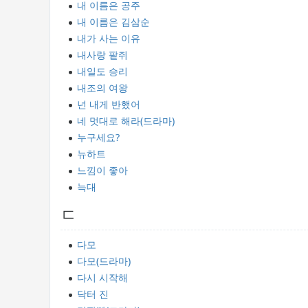
내 이름은 공주
내 이름은 김삼순
내가 사는 이유
내사랑 팥쥐
내일도 승리
내조의 여왕
넌 내게 반했어
네 멋대로 해라(드라마)
누구세요?
뉴하트
느낌이 좋아
늑대
ㄷ
다모
다모(드라마)
다시 시작해
닥터 진