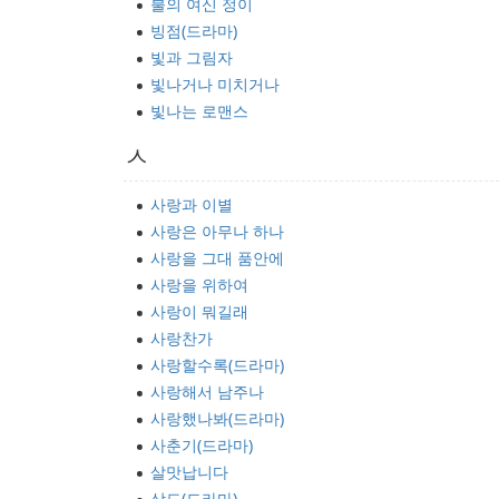
불의 여신 정이
빙점(드라마)
빛과 그림자
빛나거나 미치거나
빛나는 로맨스
ㅅ
사랑과 이별
사랑은 아무나 하나
사랑을 그대 품안에
사랑을 위하여
사랑이 뭐길래
사랑찬가
사랑할수록(드라마)
사랑해서 남주나
사랑했나봐(드라마)
사춘기(드라마)
살맛납니다
상도(드라마)