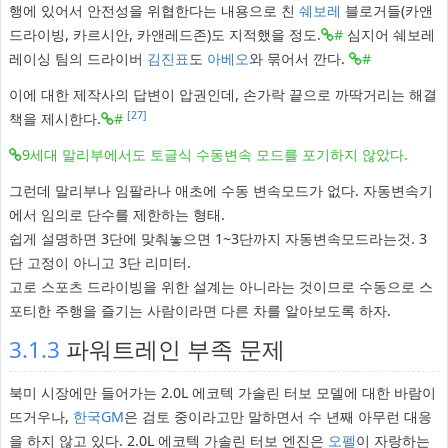
행에 있어서 안전성을 위협한다는 내용으로 친
쉐보레
블로거들(카앤
드라이빙, 카르시안, 카앤레드존)도 지적했을 정도.
#
심지어 쉐보레
레이싱 팀의 드라이버
김진표
도
아베오
와 묶어서 깐다.
#
이에 대한 제작사의 답변이 압권인데, 손가락 끝으로 까딱거리는 해결
[27]
책을 제시한다.
#
9세대 말리부에서도 토글식 수동변속 모드를 포기하지 않았다.
그런데 말리부나 임팔라나 애초에 수동 변속모드가 없다. 자동변속기
에서 임의로 단수를 제한하는 형태.
쉽게 설명하면 3단에 맞춰놓으면 1~3단까지 자동변속모드라는것. 3
단 고정이 아니고 3단 리미터.
고로 스포츠 드라이빙을 위한 설계는 아니라는 것이므로 수동으로 스
포티한 주행을 즐기는 사람이라면 다른 차를 알아보도록 하자.
3.1.3
파워트레인 부족 문제
북미 시장에만 들어가는 2.0L 에코텍 가솔린 터보 모델에 대한 바람이
뜨거우나,
한국GM
은 검토 중이라고만 말하면서 수 년째 아무런 대응
을 하지 않고 있다. 2.0L 에코텍 가솔린 터보 엔진은
오펠
이 자랑하는