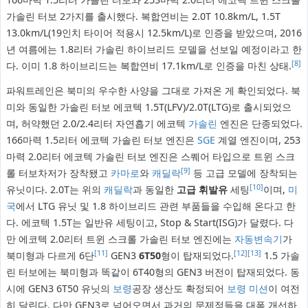
가솔린 터보 2가지를 출시했다. 복합연비는 2.0T 10.8km/L, 1.5T
13.0km/L(19인치 타이어 적용시 12.5km/L)로 인증을 받았으며, 2016
년 여름에는 1.8리터 가솔린 하이브리드 모델을 선보일 예정이라고 한
[8]
다. 이미 1.8 하이브리드는 복합연비 17.1km/L로 인증을 마친 상태.
파워트레인은 북미의 우수한 사양을 그대로 가져온 게 확인되었다. 북
미와 동일한 가솔린 터보 에코텍 1.5T(LFV)/2.0T(LTG)로 출시되었으
며, 허약했던 2.0/2.4리터 자연흡기 에코텍
가솔린
엔진은 단종되었다.
166마력 1.5리터 에코텍 가솔린 터보 엔진은
SGE
계열 엔진이며, 253
마력 2.0리터 에코텍 가솔린 터보 엔진은 스퀘어 타입으로 트윈 스크
[9]
롤 터보차저가 장착됐고
카마로
와
캐딜락
등 고급 모델에 장착되는
[10]
유닛이다. 2.0T는 위의
캐딜락
과 동일한
고급 휘발유
세팅
이며,
미
국
에서 LTG 유닛 및 1.8 하이브리드 관련 부품들을 수입해 온다고 한
다. 에코텍 1.5T는 일반유 세팅이고, Stop & Start(ISG)가 달렸다. 다
만 에코텍 2.0리터 트윈 스크롤 가솔린 터보 엔진에는
자동변속기
가
[11]
[12]
[13]
북미형과 다르게 6단
GEN3
6T50
형이 탑재되었다.
1.5 가솔
린 터보에는 북미형과 똑같이 6T40형의 GEN3 버전이 탑재되었다. 동
시에 GEN3 6T50 유닛의
보령
공장 생산도 확정되어
보령 미션
이 여전
히 달린다. 다만 GEN3로 넘어오면서 과거의 문제점들을 대폭 개선하