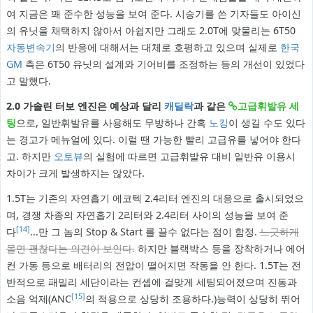
여 지금은 꽤 준수한 성능을 보여 준다. 시승기를 쓴 기자들도 아이신
의 유닛을 채택하지 않아서 아쉽지만 그래도 2.0T에 맞물리는 6T50
자동변속기
의 반응에 대해서는 대체로 호평하고 있으며 실제로
한국
GM
측은 6T50 유닛의 설계와 기어비를 조정하는 등의 개선이 있었다
고 말했다.
2.0 가솔린 터보 엔진은 예상과 달리
캐딜락
과 같은
고급휘발유 세
팅
으로, 일반휘발유를 사용해도 무방하나 간혹
노킹
이 생길 수도 있다
는 경고가 메뉴얼에 있다. 이럴 땐 가능한 빨리 고급유를 넣어야 한다
고. 하지만
오토뷰
의 실험에 따르면 고급휘발유 대비 일반유 이용시
차이가 크게 발생하지는 않았다.
1.5T는 기존의 자연흡기 에코텍 2.4리터 엔진의 대응으로 출시되었으
며, 경쟁 차종의 자연흡기 2리터와 2.4리터 사이의 성능을 보여 준
[14]
다
...만 그 놈의 Stop & Start 를 끌수 없다는 점이 함정.
느긋하게
몰면 괜찮다는 의견이 보인다.
하지만 블랙박스 등을 장착하거나 에어
컨 가동 등으로 배터리의 전압이 떨어지면 작동을 안 한다. 1.5T는 전
반적으로 패밀리 세단이라는 컨셉에 걸맞게 세팅되어졌으며 진동과
[15]
소음 억제(ANC
의 적용으로 상당히 조용하다.)능력이 상당히 뛰어