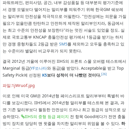
파워트레인, 편의사양, 공간, 내부 감성품질 등 대부분의 평가기준에
서 경쟁 모델보다 떨어지는 말리부를 띄워주기 위해 한국GM 쉐보레
는 말리부의 안전성을 적극적으로 어필한다. "안전성에는 의문을 가질
필요가 없을만큼 탄탄하고 안전하게 제작된 말리부인지라, 동급에서
는 최고 수준의 안전성을 보장한다"라는 멋진 서술도 있었을 정도. 실
제로 국토교통부 KNCAP 충돌안전성 평가에서 1등급을 받기는 하지
만 경쟁 중형차들도 2등급 받은
SM5
를 제외하고 모두들 충족하고 있
는 수준이라 별달리 비교우위가 되지 못한다.
결국 2012년 겨울에 이루어진 IIHS의 프론트 스몰 오버랩 테스트에서
Marginal 등급(
YF쏘나타
와 동급)을 받았다. Acceptable을 받고 Top
[26]
Safety Pick에 선정된
K5
보다 성적이 더 나빴던 것이다.
파일:1jWruof.jpg
이로 인해 미국 GM은 2014년형 페이스리프트 말리부부터 특별히 바
디를 보강시켰다. IIHS에서 2014년형 말리부를 테스트해 본 결과, 과
연 기존 말리부보다 월등한 안전성이 드러나 최고 등급의 성적으로 상
승하였다.
IIHS의 중형 등급 페이지
전 항목 Good에다가 전면 충돌
방지 장치로 당당히 맨 윗줄을 차지한 말리부의 위엄을 볼 수 있다.
하