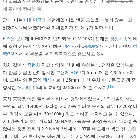
나 고급스러운 승차감을 제공한다. 연비도 준수한 편.
결론은 느긋하
게 몰아야 된다는 말
9세대에는
대한민국
에 커먼레일 디젤 엔진 모델을 내놓지 않는다고
밝혔다. 워낙 배출가스와 미세먼지가 핫 이슈가 되다 보니.
EPS
는
보쉬
제 R-MDPS가 탑재되어, C-MDPS가 탑재된
경쟁
차종
에 비
해 조향 성능이 우수하다. 최근
경쟁사
의 C-
MDPS
가 논란이 되면서
한
국GM
에서 이 부분을 더욱 적극적으로 홍보하고 있다.
차체 길이가
중형차
치고 상당히 긴 편에 속하는데, 전장은 말리부보
다 한급 윗급인 준대형차인
그랜저 HG
보다 5mm 더 긴 4,925mm이
며, 그랜저와 동급인
맥시마
보다 25mm 더 긴 수치이다. 동급 경쟁 중
[16]
형차인
쏘나타
,
K5
와 비교하면 약 50mm 더 긴 수치다.
공차 중량은 이전 말리부에 비해서 경량화되었는데, 1.5 가솔린 터보
모델의 경우 1,400~1,420kg, 2.0 가솔린 터보 모델의 경우 1,470kg이
다. 경쟁사 모델 대비 30~100kg 정도 가벼운 수치라고 볼 수 있으며,
2.0 가솔린 터보는 전작의 2.0 NA보다 중량을 60kg 줄였다. 130kg 줄
였다는 것은 전작의 2.0 NA와 2세대의 1.5T를 비교해서 생긴 것. 그런
데 그 비교가 틀린것도 아닌게 1.5T는 2.0 NA 에 대응하고 2.0T는 2.4