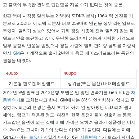
고 출력이 부족한 관계로 답답함을 지울 수가 없다는 것이 중론.
한편 북미 시장용 말리부는 2.5리터 SIDI(직분사) 196마력 엔진을 기
본으로 2.0리터 에코텍 직분사 터보 259마력 엔진을 상위 라인업으로
두었다. 달리기 성능에 있어서 기타 경쟁 차종에 전혀 밀리지 않는 파
워트레인을 보유하고 있다. 무난한 드라이빙 성능과 저렴한 가격으로
일부 긍정적 반응을 얻었으나 경쟁 차량에 밀려 판매량 꼴찌를 자랑하
면서
GM
은 이례적으로 출시 2년만에 응급 페이스리프트라는 특단의
결정을 내렸다.
400px
400px
기본형 할로겐 테일램프
상위급(또는 옵션) LED 테일램프
2012년 9월 발표된 2013년형 모델은 말 많던 변속기를 Gen II 6단
자
동변속기
로 교체했다고 한다. GM에서는 8%의 연비향상이 있다고 주
장했다. 외관의 변경은 출시 초기에 아예 안 달아줬던 LED 리어 콤비
네이션 램프가 적용된 정도. 여전히 한국 운전자들이 선호하는 통풍
시트같은 옵션이 없는 것에 비해 가격은 오히려 올라서 상품성은 미지
수. Gen2는 그나마 가속이 낫다는 이야기가 들린다. 디젤에는 아예
Gen2가 아닌
토요타
계열의 아이신 6단
자동변속기
가 토스카 페이스