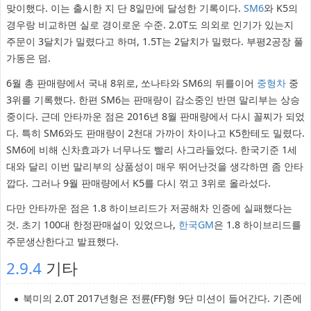
맞이했다. 이는 출시한 지 단 8일만에 달성한 기록이다.
SM6
와 K5의
경우랑 비교하면 실로 경이로운 수준. 2.0T도 의외로 인기가 있는지
주문이 3달치가 밀렸다고 하며, 1.5T는 2달치가 밀렸다. 부평2공장 풀
가동은 덤.
6월 총 판매량에서 국내 8위로, 쏘나타와 SM6의 뒤를이어
중형차
중
3위를 기록했다. 한편 SM6는 판매량이 감소중인 반면 말리부는 상승
중이다. 근데 안타까운 점은 2016년 8월 판매량에서 다시 꼴찌가 되었
다. 특히 SM6와도 판매량이 2천대 가까이 차이나고 K5한테도 밀렸다.
SM6에 비해 신차효과가 너무나도 빨리 사그라들었다. 한국기준 1세
대와 달리 이번 말리부의 상품성이 매우 뛰어난것을 생각하면 좀 안타
깝다. 그러나 9월 판매량에서 K5를 다시 꺾고 3위로 올라섰다.
다만 안타까운 점은 1.8 하이브리드가 저공해차 인증에 실패했다는
것. 초기 100대 한정판매설이 있었으나,
한국GM
은 1.8 하이브리드를
주문생산한다고 발표했다.
2.9.4
기타
북미의 2.0T 2017년형은 전륜(FF)형 9단 미션이 들어간다. 기존에