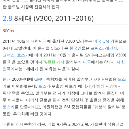
한 글로벌 시장에 진출하게 된다.
2.8
8세대 (V300, 2011~2016)
600px
2011년 10월에 대한민국에 출시된 V300 말리부는
미국
GM
기준으로
8세대 모델인데, 이 문서을 읽으러 온
한국인
들은
프린스
,
레간자
,
매
그너스
,
토스카
에 이어 2011년 10월에 출시된 말리부(코드네임 V300)
를 처음 보았을 것이다.
관련 기사
말리부가
미국
에서는 8세대,
대한
민국
에서는 1세대가 된 이유는 다음과 같다.
원래 2000년대에
GM
이 중형차를 북미용 말리부, 아시아-유럽용
토스
카
로 이원화했는데,
토스카
(수출명 쉐보레 에피카)가 해외 시장에서
워낙 죽을 쑤었고, 말리부는 전 세계 시장에 그대로 팔려니 몸집이 너
무 비대했다. 따라서 글로벌 판매 전략 단일화 및 효율성 증진을 위해
토스카
를 단종시키고, 이원화됐던 GM 중형차들을 "쉐보레 말리부"로
통합, 후속화해 버린 것이다.
대한민국 내수형의 경우, 직렬 4기통 2.0L와 2.4L 가솔린이 적용되었