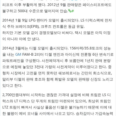
리프트 이후 부활하게 됐다. 2012년 9월 판매량은 페이스리프트에도
불구하고 500대 수준으로 떨어지며 안습.
#
2014년 1월 9일 LPG 렌터카 모델이 출시되었다. LS 디럭스팩에 전자
식 주차 브레이크(EPB), 크루즈 컨트롤은 동급 유일.
하지만 기본 모델 값이 경쟁모델보다 비싸다. 택시 모델은 아직 미정
이 아니라 아예 안 냈다.
2014년 3월에는 디젤 모델이 출시되었다. 156마력/35.8토크의 성능
을 내는
GM
FAM-B 2리터 디젤 엔진과 아이신제 전륜형 6단 변속기로
파워트레인을 구성했다. 사전예약개시 후 보름만에 1년치 판매 분량
으로 예정해 놓았던 3천대 가량의 사전계약이 이루어졌다고 한다. 중
형차 시장에서 고전을 면치 못하던 쉐보레로서는 간만의 희소식으로,
말리부 디젤의 판매 호조와 함께 휘발유 모델의 판매량 신장도 노리고
있다고 한다.
2,700만원대부터 시작하는 괜찮은 가격대 설정에 비해 트림은 LS 디
럭스와 LT 디럭스 단 두개의 트림만 마련되어 있으며, 최상위 트림인
LTZ 트림이 빠져서 사실상 풀옵션 디젤은 불가능하기 때문에 이에 대
한 불평이 예비 오너들 사이에서 나오고 있다. 승차감이나 가감속능력