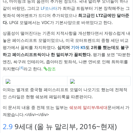
나, 마이링크 등의 옵션이 추가된 정도다. 국내 말리부 오너들이 하나
같이 바랐던, 그리고
LF쏘나타
가 최하급 트림부터 기본 장착해주는 그
뒷좌석 에어벤트가 드디어 추가되었으나
최고급인 LTZ급에만 달아준
다.
LPGI 모델에서는 VDC가 기본사양으로 바뀌었다고 한다.
상품성이 떨어진다는 기존의 지적사항을 개선했다면서 자랑스럽게 내
놓은 페이스리프트 모델이었으나, 미국 모터트렌드의 중형 세단 비교
평가에서 꼴찌를 차지하였다.
심지어
기아 K5
도 2위를 했는데도 불구
하고 페이스리프트씩이나 한 말리부가 꼴찌했다.
평가를 보면 "따분한
엔진, 싸구려 인테리어, 좁아터진 뒷좌석, 나쁜 연비로 인해 최하위를
[4]
차지했다
라고 한다.
참조
이와는 별개로 중국형 페이스리프트 모델이 나오기도 했는데 전체적
인 스타일은 현행 쉐보레 패밀리룩을 따른편이다.
이 문서의 내용 중 전체 또는 일부는
쉐보레 말리부/8세대
문서에서 가
져왔습니다.</div></div>
2.9
9세대 (올 뉴 말리부, 2016~현재)