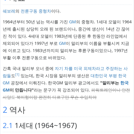
쉐보레
의
전륜구동
중형차
이다.
1964년부터 50년 넘는 역사를 가진
GM
의 중형차. 1세대 모델이 1964
년에 출시된 상당히 오래 된 브랜드이나, 중간에 생산이 14년 간 끊어
진 적이 있다. 4세대 모델이 1983년에 단종된 후 한동안 라인업에서
제외되어 있다가 1997년 부로
GM
이 말리부의 이름을 부활시켜 지금
에 이르고 있다. 1983년까지의 말리부는 후륜구동이었으나, 1997년
부활 이후 전륜구동으로 바뀌었다.
간혹 국내 말리부 오너 중에
자기 차를 미국 외제차라고 주장하는 사
[1]
람들
도
있는데, 한국 시장용 말리부의 생산은
대한민국
부평
한국
GM
공장에서 이뤄진다. 한국GM 말리부 광고에서도
"말리부는
한국
GM
이 만듭니다"
라는 문구가 꼭 강조되어 있다.
파워트레인이나 안전
사양도 북미형이랑 완전히 다르구만 무슨 수입차야
2
역사
2.1
1세대 (1964~1967)