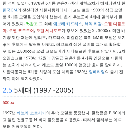
한 적이 있었다. 1978년 6기통 승용차 생산 제한조치가 해제되면서 현
한국GM
의 전신격인 새한자동차에서 레코드 로얄 1900의 상급 모델
로 6기통 모델을 도입하려 했는데, 초기 후보군에 4세대 말리부가 들
어가 있었다.
참조
그 외에
쉐보레 카프리스
,
뷰익 리갈
,
오펠 디플로
마
,
오펠 코모도어
,
오펠 세나토르
가 후보에 있었는데, 3000cc 미만 배
기량 제한 때문에 말리부, 카프리스, 리갈같은 북미 GM의 모델은 보기
좋게 후보에서 탈락해 버렸고, 레코드의 생산 설비를 그대로 활용할
수 있는 2,800cc급 오펠 코모도어와 세나토르만 후보로 남았지만, 2차
오일쇼크로 1978년 12월에 장관급 관용차를 4기통 엔진으로 제한하
는 조치가 내려지면서 레코드 로얄 1900이 엄청난 호재를 맞이하자,
새한자동차는 6기통 차량의 도입 계획을 1989년
임페리얼
의 출시 전
까지 아예 백지화했다.
2.5
5세대 (1997~2005)
600px
1997년
쉐보레 코르시카
의 후속 모델로 등장했다. 플랫폼은 P-90이라
고 불린 전륜구동 N-바디 플랫폼을 이용했다. 따라서 말리부는 이 때
부터 전륜구동이 된다.