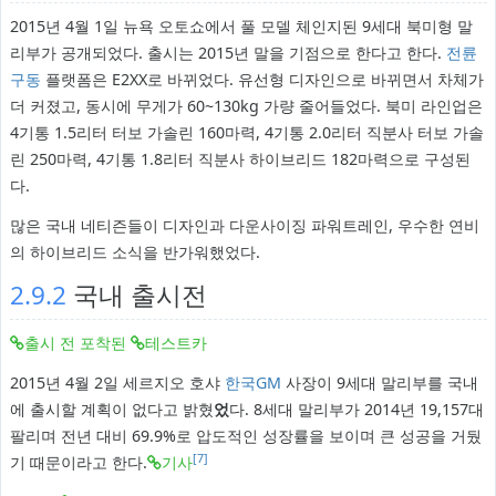
2015년 4월 1일 뉴욕 오토쇼에서 풀 모델 체인지된 9세대 북미형 말
리부가 공개되었다. 출시는 2015년 말을 기점으로 한다고 한다.
전륜
구동
플랫폼은 E2XX로 바뀌었다. 유선형 디자인으로 바뀌면서 차체가
더 커졌고, 동시에 무게가 60~130kg 가량 줄어들었다. 북미 라인업은
4기통 1.5리터 터보 가솔린 160마력, 4기통 2.0리터 직분사 터보 가솔
린 250마력, 4기통 1.8리터 직분사 하이브리드 182마력으로 구성된
다.
많은 국내 네티즌들이 디자인과 다운사이징 파워트레인, 우수한 연비
의 하이브리드 소식을 반가워했었다.
2.9.2
국내 출시전
출시 전 포착된
테스트카
2015년 4월 2일 세르지오 호샤
한국GM
사장이 9세대 말리부를 국내
에 출시할 계획이 없다고 밝혔
었
다. 8세대 말리부가 2014년 19,157대
팔리며 전년 대비 69.9%로 압도적인 성장률을 보이며 큰 성공을 거뒀
[7]
기 때문이라고 한다.
기사