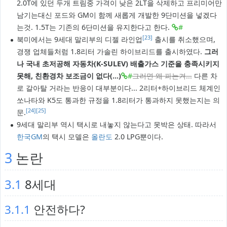
2.0T에 있던 두개 트림중 가격이 낮은 2LT을 삭제하고 프리미어만
남기는대신 포드와 GM이 함께 새롭게 개발한 9단미션을 넣겠다
는것. 1.5T는 기존의 6단미션을 유지한다고 한다.
#
[23]
북미에서는 9세대 말리부의 디젤 라인업
출시를 취소했으며,
경쟁 업체들처럼 1.8리터 가솔린 하이브리드를 출시하였다.
그러
나 국내 초저공해 자동차(K-SULEV) 배출가스 기준을 충족시키지
못해, 친환경차 보조금이 없다(...)
#
그러면 왜 파는겨...
다른 차
로 갈아탈 거라는 반응이 대부분이다... 2리터+하이브리드 체계인
쏘나타와 K5도 통과한 규정을 1.8리터가 통과하지 못했는지는 의
[24]
[25]
문.
9세대 말리부 역시 택시로 내놓지 않는다고 못박은 상태. 따라서
한국GM
의 택시 모델은
올란도
2.0 LPG뿐이다.
3
논란
3.1
8세대
3.1.1
안전하다?