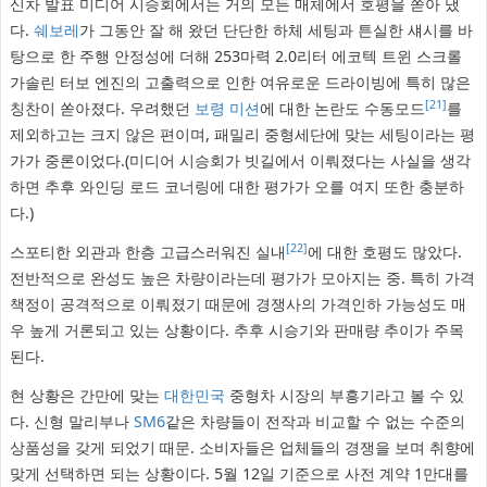
신차 발표 미디어 시승회에서는 거의 모든 매체에서 호평을 쏟아 냈
다.
쉐보레
가 그동안 잘 해 왔던 단단한 하체 세팅과 튼실한 섀시를 바
탕으로 한 주행 안정성에 더해 253마력 2.0리터 에코텍 트윈 스크롤
가솔린 터보 엔진의 고출력으로 인한 여유로운 드라이빙에 특히 많은
[21]
칭찬이 쏟아졌다. 우려했던
보령 미션
에 대한 논란도 수동모드
를
제외하고는 크지 않은 편이며, 패밀리 중형세단에 맞는 세팅이라는 평
가가 중론이었다.(미디어 시승회가 빗길에서 이뤄졌다는 사실을 생각
하면 추후 와인딩 로드 코너링에 대한 평가가 오를 여지 또한 충분하
다.)
[22]
스포티한 외관과 한층 고급스러워진 실내
에 대한 호평도 많았다.
전반적으로 완성도 높은 차량이라는데 평가가 모아지는 중. 특히 가격
책정이 공격적으로 이뤄졌기 때문에 경쟁사의 가격인하 가능성도 매
우 높게 거론되고 있는 상황이다. 추후 시승기와 판매량 추이가 주목
된다.
현 상황은 간만에 맞는
대한민국
중형차 시장의 부흥기라고 볼 수 있
다. 신형 말리부나
SM6
같은 차량들이 전작과 비교할 수 없는 수준의
상품성을 갖게 되었기 때문. 소비자들은 업체들의 경쟁을 보며 취향에
맞게 선택하면 되는 상황이다. 5월 12일 기준으로 사전 계약 1만대를