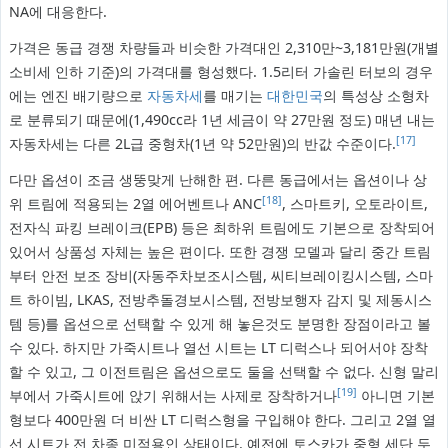
NA에 대응한다.
가격은 동급 경쟁 차량들과 비슷한 가격대인 2,310만~3,181만원(개별
소비세 인하 기준)의 가격대를 형성했다. 1.5리터 가솔린 터보의 경우
에는 엔진 배기량으로
자동차세
를 매기는
대한민국
의 특성상 소형차
로 분류되기 때문에(1,490cc라 1년 세금이 약 27만원 정도) 매년 내는
[17]
자동차세는 다른 2L급 중형차(1년 약 52만원)의 반값 수준이다.
다만 옵션이 조금 생뚱맞게 난해한 편. 다른 동급에서는 옵션이나 상
[18]
위 트림에 적용되는 2열 에어벤트나 ANC
, 스마트키, 오토라이트,
전자식 파킹 브레이크(EPB) 등은 최하위 트림에도 기본으로 장착되어
있어서 상품성 자체는 높은 편이다. 또한 경쟁 모델과 달리 중간 트림
부터 안전 보조 장비(자동주차보조시스템, 씨티브레이킹시스템, 스마
트 하이빔, LKAS, 전방추돌경보시스템, 전방보행자 감지 및 제동시스
템 등)를 옵션으로 선택할 수 있게 해 놓은것도 분명한 장점이라고 볼
수 있다. 하지만 가죽시트나 열선 시트는 LT 디럭스나 되어서야 장착
할 수 있고, 그 이전트림은 옵션으로도 둘을 선택할 수 없다. 신형 말리
[19]
부에서 가죽시트에 앉기 위해서는 사제로 장착하거나
아니면 기본
형보다 400만원 더 비싼 LT 디럭스형을 구입해야 한다. 그리고 2열 열
선 시트가 전 차종 미적용인 상태이다. 예전에 토스카가 중형 세단 두