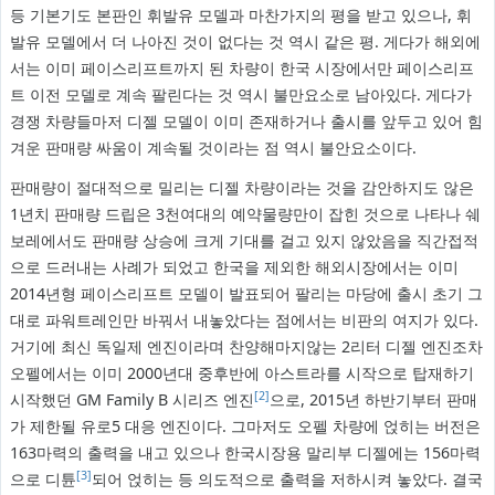
등 기본기도 본판인 휘발유 모델과 마찬가지의 평을 받고 있으나, 휘
발유 모델에서 더 나아진 것이 없다는 것 역시 같은 평. 게다가 해외에
서는 이미 페이스리프트까지 된 차량이 한국 시장에서만 페이스리프
트 이전 모델로 계속 팔린다는 것 역시 불만요소로 남아있다. 게다가
경쟁 차량들마저 디젤 모델이 이미 존재하거나 출시를 앞두고 있어 힘
겨운 판매량 싸움이 계속될 것이라는 점 역시 불안요소이다.
판매량이 절대적으로 밀리는 디젤 차량이라는 것을 감안하지도 않은
1년치 판매량 드립은 3천여대의 예약물량만이 잡힌 것으로 나타나 쉐
보레에서도 판매량 상승에 크게 기대를 걸고 있지 않았음을 직간접적
으로 드러내는 사례가 되었고 한국을 제외한 해외시장에서는 이미
2014년형 페이스리프트 모델이 발표되어 팔리는 마당에 출시 초기 그
대로 파워트레인만 바꿔서 내놓았다는 점에서는 비판의 여지가 있다.
거기에 최신 독일제 엔진이라며 찬양해마지않는 2리터 디젤 엔진조차
오펠에서는 이미 2000년대 중후반에 아스트라를 시작으로 탑재하기
[2]
시작했던 GM Family B 시리즈 엔진
으로, 2015년 하반기부터 판매
가 제한될 유로5 대응 엔진이다. 그마저도 오펠 차량에 얹히는 버전은
163마력의 출력을 내고 있으나 한국시장용 말리부 디젤에는 156마력
[3]
으로 디튠
되어 얹히는 등 의도적으로 출력을 저하시켜 놓았다. 결국