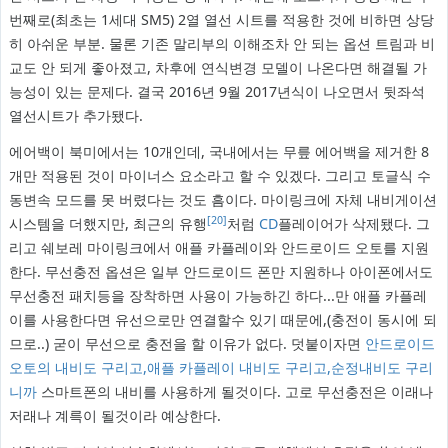
번째로(최초는 1세대 SM5) 2열 열선 시트를 적용한 것에 비하면 상당
히 아쉬운 부분. 물론 기존 말리부의 이해조차 안 되는 옵션 트림과 비
교도 안 되게 좋아졌고, 차후에 연식변경 모델이 나온다면 해결될 가
능성이 있는 문제다. 결국 2016년 9월 2017년식이 나오면서 뒷좌석
열선시트가 추가됐다.
에어백이 북미에서는 10개인데, 국내에서는 무릎 에어백을 제거한 8
개만 적용된 것이 마이너스 요소라고 할 수 있겠다. 그리고 토글식 수
동변속 모드를 못 버렸다는 것도 흠이다. 마이링크에 자체 내비게이션
[20]
시스템을 더했지만, 최근의 유행
처럼
CD
플레이어가 삭제됐다. 그
리고 쉐보레 마이링크에서 애플 카플레이와 안드로이드 오토를 지원
한다. 무선충전 옵션은 일부 안드로이드 폰만 지원하나 아이폰에서도
무선충전 패치등을 장착하면 사용이 가능하긴 하다...만 애플 카플레
이를 사용한다면 유선으로만 연결할수 있기 때문에,(충전이 동시에 되
므로..) 굳이 무선으로 충전을 할 이유가 없다. 덧붙이자면
안드로이드
오토의 내비도 구리고,애플 카플레이 내비도 구리고,순정내비도 구리
니까
스마트폰의 내비를 사용하게 될것이다. 고로 무선충전은 이래나
저래나 계륵이 될것이라 예상한다.