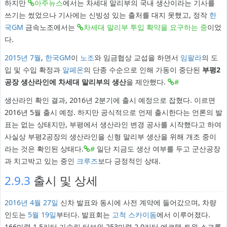
하지만
아주뉴스
에서는 차세대 말리부의 국내 생산이라는 기사를
쓰기는 썼었으나 기사에는 신빙성 있는 출처를 대지 못했고, 정작
한
국GM
금속노조에서는
차세대 말리부 투입 확약을 요구하는 중
이었
다.
2015년
7월
,
한국GM
이
노조
와 임금협상 교섭을 하면서
임팔라
의 도
입 및 수입 확정과
알페온
의 단종 수순으로 인해 가동이 중단된
부평2
공장 생산라인에 차세대 말리부의 생산
을 제안했다.
#
생산라인 확인 결과, 2016년 2분기에 출시 예정으로 잡혔다. 이르면
2016년 5월 출시 예정. 하지만 공식적으로 언제 출시한다는 언론의 발
표는 없는 상태지만, 부평에서 생산라인 변경 공사를 시작했다고 하여
사실상 부평2공장의 생산라인을 신형 말리부 생산을 위해 개조 중이
라는 것은 확인된 상태다.
#
일단 지금도 생산 여부를 두고 군산공장
과 치고박고 있는 중인
크루즈
보다 긍정적인 상태.
2.9.3
출시 및 상세
2016년
4월 27일
신차 발표와 동시에 사전 계약에 들어갔으며, 차량
인도는
5월 19일
부터다. 발표회는
고척 스카이돔
에서 이루어졌다.
166마력 1.5리터 가솔린 터보와 253마력 2.0리터 에코텍 트윈 스크롤