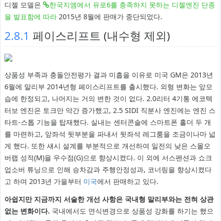
디젤 모델은
한국지엠에서 유로6를 충족하지 못하는 디젤엔진 단종
을 발표함에 따라
2015년 8월에 판매가 중단되었다.
2.8.1
페이스리프트 (내수형 제외)
상품성 부족과 충돌안전평가 결과 미흡을 이유로 미국 GM은 2013년
6월에 말리부 2014년형 페이스리프트를 출시했다. 외형 변화는 앞모
습에 한정되고, 나머지는 거의 변한 것이 없다. 2.0리터 4기통 에코텍
터보 엔진은 토크만 약간 증가했고, 2.5 SIDI 직분사 엔진에는 엔진 스
타트-스톱 기능을 탑재했다. 실내는 센터콘솔에 스마트폰 홀더 두 개
를 마련하고, 앞좌석 뒷부분을 파내서 뒷좌석 레그룸을 조금이나마 넓
게 했다. 또한 섀시 설계를 부분적으로 개선하여 일전의 낮은 스몰오
버랩 성적(M)을 우수점(G)으로 향상시켰다. 이 외에 서스펜션과 쇼크
업소버 튜닝으로 인해 승차감과 주행안정성과, 코너링을 향상시켰다
고 하며 2013년 가을부터
미국
에서 판매하고 있다.
아쉽지만 지금까지 서술한 개선 사항은 국내형 말리부와는 전혀 상관
없는 변화이다.
국내에서도 연식변경으로 상품성 강화를 하기는 했으