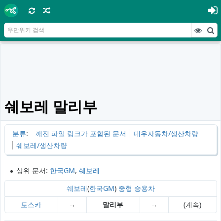
쉐보레 말리부
분류
:
깨진 파일 링크가 포함된 문서
대우자동차/생산차량
쉐보레/생산차량
상위 문서:
한국GM
,
쉐보레
쉐보레
(
한국GM
)
중형 승용차
토스카
→
말리부
→
(계속)