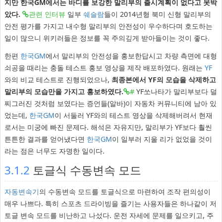
지만 한국GM에서는 바디를 보강한 말리부의 출시계획이 없다고 못박
았다.
관련 인터뷰
일부
쉐슬람
들이 2014년형 북미 신형 말리부의
안전 평가를 가지고 내수형 말리부의 안전성이 우수하다며 호도하는
일이 많으니 위키러들은 정보를 꼭 주의깊게 받아들이는 것이 좋다.
한편
한국GM
에서 말리부의 안전성을 홍보한답시고 차량 측면에 대형
쇠공을 때리는 충돌 테스트 홍보 영상을 제작 배포하였다. 원래는
YF
와의 비교 테스트로 진행되었으나,
최종본에서 YF의 모습을 삭제하고
말리부의 모습만을 가지고 홍보하였다.
#
YF쏘나타가 말리부보다 덜
찌그러진 것처럼 보였다는 증언들(알바)이 자동차 커뮤니티에 남아 있
었는데,
한국GM
이 서둘러 YF와의 테스트 영상을 삭제해버려서 현재
로서는 미궁에 빠진 문제다. 해석은 자유지만, 말리부가 YF보다 훨씬
튼튼한 결과를 얻어냈다면
한국GM
이 일부러 지울 리가 없었을 것이
라는 점은 너무도 자명한 일이다.
3.1.2
토글식 수동변속 모드
자동변속기
의 수동변속 모드를 토글식으로 마련하여 조작 편의성이
매우 나쁘다. 특히 스포츠 드라이빙을 즐기는 사용자들은 하나같이 저
토글 변속 모드를 비난하고 나섰다. 운전 자세에 문제를 일으키고, 주