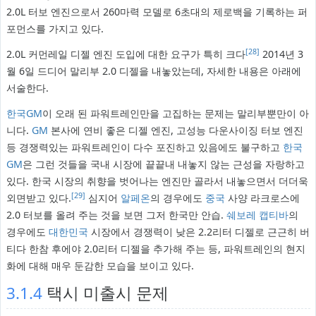
2.0L 터보 엔진으로서 260마력 모델로 6초대의 제로백을 기록하는 퍼
포먼스를 가지고 있다.
[28]
2.0L 커먼레일 디젤 엔진 도입에 대한 요구가 특히 크다
2014년 3
월 6일 드디어 말리부 2.0 디젤을 내놓았는데, 자세한 내용은 아래에
서술한다.
한국GM
이 오래 된 파워트레인만을 고집하는 문제는 말리부뿐만이 아
니다.
GM
본사에 연비 좋은 디젤 엔진, 고성능 다운사이징 터보 엔진
등 경쟁력있는 파워트레인이 다수 포진하고 있음에도 불구하고
한국
GM
은 그런 것들을 국내 시장에 끝끝내 내놓지 않는 근성을 자랑하고
있다. 한국 시장의 취향을 벗어나는 엔진만 골라서 내놓으면서 더더욱
[29]
외면받고 있다.
심지어
알페온
의 경우에도
중국
사양 라크로스에
2.0 터보를 올려 주는 것을 보면 그저 한국만 안습.
쉐보레 캡티바
의
경우에도
대한민국
시장에서 경쟁력이 낮은 2.2리터 디젤로 근근히 버
티다 한참 후에야 2.0리터 디젤을 추가해 주는 등, 파워트레인의 현지
화에 대해 매우 둔감한 모습을 보이고 있다.
3.1.4
택시 미출시 문제