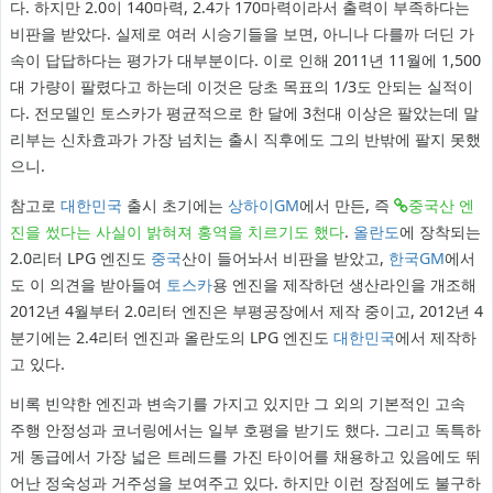
다. 하지만 2.0이 140마력, 2.4가 170마력이라서 출력이 부족하다는
비판을 받았다. 실제로 여러 시승기들을 보면, 아니나 다를까 더딘 가
속이 답답하다는 평가가 대부분이다. 이로 인해 2011년 11월에 1,500
대 가량이 팔렸다고 하는데 이것은 당초 목표의 1/3도 안되는 실적이
다. 전모델인 토스카가 평균적으로 한 달에 3천대 이상은 팔았는데 말
리부는 신차효과가 가장 넘치는 출시 직후에도 그의 반밖에 팔지 못했
으니.
참고로
대한민국
출시 초기에는
상하이
GM
에서 만든, 즉
중국산 엔
진을 썼다는 사실이 밝혀져 홍역을 치르기도 했다
.
올란도
에 장착되는
2.0리터 LPG 엔진도
중국
산이 들어놔서 비판을 받았고,
한국GM
에서
도 이 의견을 받아들여
토스카
용 엔진을 제작하던 생산라인을 개조해
2012년 4월부터 2.0리터 엔진은 부평공장에서 제작 중이고, 2012년 4
분기에는 2.4리터 엔진과 올란도의 LPG 엔진도
대한민국
에서 제작하
고 있다.
비록 빈약한 엔진과 변속기를 가지고 있지만 그 외의 기본적인 고속
주행 안정성과 코너링에서는 일부 호평을 받기도 했다. 그리고 독특하
게 동급에서 가장 넓은 트레드를 가진 타이어를 채용하고 있음에도 뛰
어난 정숙성과 거주성을 보여주고 있다. 하지만 이런 장점에도 불구하