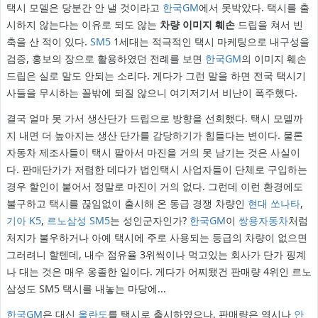
택시 모델은 당분간 안 낼 것이라고
한국GM
에서 못박았다. 택시를 출
시하지 않는다는 이유로 되도 않는
차량 이미지 훼손
드립을 쳐서 빈
축을 산 적이 있다.
SM5
1세대는 적극적인 택시 마케팅으로 내구성을
검증, 홍보의 장으로 활용하였던 전례를 보면
한국GM
의 이미지 훼손
드립은 실로 말도 안되는 소리다. 게다가 그런 말을 하면 전국 택시기
사들을 무시하는 꼴밖에 되질 않으니 여기저기서 비난이 폭주했다.
결국 얼마 못 가서 생산단가 드립으로 방향을 선회했다. 택시 모델까
지 내면 더 높아지는 생산 단가를 감당하기가 힘들다는 변이다. 물론
자동차 제조사들이 택시 팔아서 마진을 거의 못 남기는 것은 사실이
다. 판매단가가 저렴한 데다가 법인택시 사업자들이 단체로 구입하는
경우 할인이 붙어서 정말로 마진이 거의 없다. 그런데 이런 환경에도
불구하고 택시를 끊임없이 출시해 온 동급 경쟁 차량인
현대 쏘나타
,
기아 K5
,
르노삼성 SM5
는 성인군자인가?
한국GM
이
쌍용자동차
처럼
처지가 불우하거나 아예 택시에 주로 사용되는 등급의 차량이 없으면
그러려니 할텐데, 내수 점유율 3위씩이나 먹고있는 회사가 단가 핑계
나 대는 것은 매우 옹졸한 일이다. 게다가 어찌됐건 판매량 4위인 르노
삼성도 SM5 택시를 내놓는 마당에...
한국GM
은 대신
올란도
를 택시로 출시하였으나, 판매량은 역시나
안