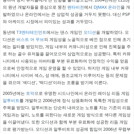
의 원년 개발자들을 중심으로 뭉친
펜타비전
에서
DJMAX 온라인
을 개
발하였으나 온라인에서는 큰 상업적 성공을 거두지 못했다. 대신 PSP
와 아케이드 시장에서 의미있는 성과를 거두었다.
동년에
T3엔터테인먼트
에서는 댄스 게임인
오디션
을 개발하였다. 오
디션은
버스트 어 무브
의 게임성을 노골적으로 베낀 점으로 인해 초기
에는 질타를 받았지만, 게임 내부의 커뮤니티성으로 인해 친목질을 주
로 하는 골수 유저들을 끌어모으며 상업적으로는 성공했다. 특히 커뮤
니티에서 사용되는 아바타를 부분 유료화하여 안정적인 수익을 얻음
으로써 안정적으로 게임 운영을 할 수 있었다. 하지만 게임 내부 커뮤
니티에서 사이버 섹스, 성 매매, 원조교제가 이루어지는 등의 문제점
을 겪으며 '섹디션', '떡디션'이라는 조롱을 받기에 이른다.
2005년에는
토막
으로 유명한 시드나인에서 온라인 레이싱 리듬 게임
알투비트
를 개발하고 2006년에 정식 상용화하여 독특한 게임성으로
주목을 받았다. 알투비트는 단순히 내려오는 노트를 치는 기존의 리듬
게임과는 달리, 노트를 피한다는 새로운 게임 방식으로 색다른 게임성
을 이끌어냈다. 또한 오디션과 함께 부분 유료화에 성공한 리듬 게임
으로 평가받는다. 오디션과 알투비트의 성공에 힘입어 2006년 무렵부