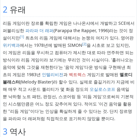
2
유래
리듬 게임이란 장르를 확립한 게임은 나나온샤에서 개발하고 SCE에서
퍼블리싱한
파라파 더 래퍼
(Parappa the Rapper, 1996)라는 것이 정
[1]
설이지만
최초의 리듬 게임에 대해서는 논쟁의 여지가 있다. 영어판
[2]
위키백과
에서는 1978년에 발매된 SIMON
을 시초로 보고 있지만,
이 게임은 리듬을 무시하고 컴퓨터가 제시한 대로 따라 연주하면 되는
방식이라 리듬 게임이라 보기에는 무리인 것이 사실이다. '흘러나오는
음악에 맞춰 그것을 재현한다'는 '음악 게임'다운 방식을 구현해낸 최
초의 게임은 1983년
인텔리비전
과
벡트렉스
게임기로 발매된
멜로디
블래스터
(Melody Blaster)라 할수 있다. 실제로 즐길거리가 지금에 비
해 매우 적고 사운드 퀄리티가 몇 화음 정도의
오실로스코프
음색일
뿐 낙하형 노트 패턴, 판정선, 스코어링 등 '리듬 게임'으로써의 기본적
인 시스템만큼은 어느 정도 갖추어져 있다. 적어도 '이건 음악을 활용
한 "리듬 게임"이다'는 인상을 확실하게 줄 수 있다는 것. 단지 장르명
을 파라파 더 래퍼처럼 직접적으로 표기하지 않았을 뿐이다.
3
역사