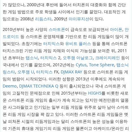
가 많았으나, 2000년대 후반에 들어서 터치폰의 대중화와 함께 간단
한 게임 방법으로 주로 학생들 사이에서 인기를 끌었다. 대표적인 게
임으로는 2008년
리듬스타
, 2009년
아이뮤지션
이 있다.
2010년부터 높은 사양의
스마트폰
이 급속도로 보급되면서
아이폰
,
안
드로이드
등 스마트폰 운영체제를 기반으로 한 리듬 게임들이 많이 개
발되었다. 초창기에는
터치믹스
와
유비트 플러스
등을 통해 스마트폰
터치스크린 기반 리듬 게임 자체와 이식의 가능성을 보여준 뒤, 2011
년 초부터는
탭소닉
,
터치믹스
2,
오투잼 아날로그
,
크레이지레인
등이
국내에서 인기를 끌었으며, 2012년에는
Cytus
,
Tone Sphere
,
탭소닉
링스타
,
오투잼 U
,
터치믹스
FX,
DJMAX RAY
등으로 스마트폰 리듬 게
임의 범람이 시작되었다. 이러한 성향은 2013년 이후에도 계속되어
Deemo
,
DJMAX TECHNIKA Q
등이 출시되었으나 국내 스마트폰 게
임의 고질적인 문제점으로 인해 2015년부터는
HIGH5
를 비롯한 새로
운 스마트폰 리듬 게임의 출시가 계속 되고는 있지만 예전만큼의 열풍
은 사그라들었고 인기있는 일부 리듬 게임들 위주로 살아 남아 스마트
폰 리듬 게임 시장을 꽉 잡고 있다. 이러한 스마트폰 리듬 게임들은 옛
날 피쳐폰 시절의 리듬게임과는 달리 스마트폰의 높은 성능을 이용하
여 기존의 휴대용 게임기의 리듬 게임은 물론이고 아케이드/온라인 리