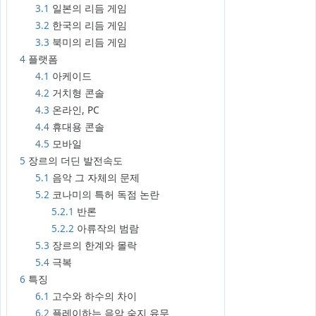
3.1
일본의 리듬 게임
3.2
한국의 리듬 게임
3.3
북미의 리듬 게임
4
플랫폼
4.1
아케이드
4.2
거치형 콘솔
4.3
온라인, PC
4.4
휴대용 콘솔
4.5
모바일
5
장르의 더딘 발전속도
5.1
음악 그 자체의 문제
5.2
코나미의 특허 독점 논란
5.2.1
반론
5.2.2
아류작의 범람
5.3
장르의 한계와 몰락
5.4
극복
6
특징
6.1
고수와 하수의 차이
6.2
플레이하는 음악 숙지 유무