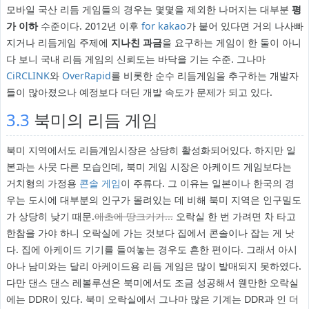
모바일 국산 리듬 게임들의 경우는 몇몇을 제외한 나머지는 대부분
평
가 이하
수준이다. 2012년 이후
for kakao
가 붙어 있다면 거의 나사빠
지거나 리듬게임 주제에
지나친 과금
을 요구하는 게임이 한 둘이 아니
다 보니 국내 리듬 게임의 신뢰도는 바닥을 기는 수준. 그나마
CiRCLINK
와
OverRapid
를 비롯한 순수 리듬게임을 추구하는 개발자
들이 많아졌으나 예정보다 더딘 개발 속도가 문제가 되고 있다.
3.3
북미의 리듬 게임
북미 지역에서도 리듬게임시장은 상당히 활성화되어있다. 하지만 일
본과는 사뭇 다른 모습인데, 북미 게임 시장은 아케이드 게임보다는
거치형의 가정용
콘솔 게임
이 주류다. 그 이유는 일본이나 한국의 경
우는 도시에 대부분의 인구가 몰려있는 데 비해 북미 지역은 인구밀도
가 상당히 낮기 때문.
애초에 땅크기가...
오락실 한 번 가려면 차 타고
한참을 가야 하니 오락실에 가는 것보다 집에서 콘솔이나 잡는 게 낫
다. 집에 아케이드 기기를 들여놓는 경우도 흔한 편이다. 그래서 아시
아나 남미와는 달리 아케이드용 리듬 게임은 많이 발매되지 못하였다.
다만 댄스 댄스 레볼루션은 북미에서도 조금 성공해서 웬만한 오락실
에는 DDR이 있다. 북미 오락실에서 그나마 많은 기계는 DDR과 인 더