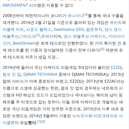
AMUSEMENT
시스템은 이용할 수 없다.
[4]
2008년부터 제한적이나마 코나미가
유니아나
를 통해 국내 수출을
재개했다. 2016년 2월 21일을 기준으로 들어와 있는 게임은
유비트
와
리플렉 비트
,
사운드 볼텍스
,
beatmania IIDX
,
팝픈뮤직
,
댄스 댄스
[5]
레볼루션
,
기타도라
,
뮤제카
이며,
댄스 에볼루션 아케이드
,
미라이다
갓키
,
BeatStream
은 로케 테스트만 진행하였다. 한 가지 특이한 건 로
[6]
케 테스트를 한 기종과 정식발매된 기종이 전부 다르다!
덕분에 로
케 테스트의 저주가 생길 지경...
2014년에 들어서 국산 아케이드 리듬게임 3대장이라 불리던
EZ2DJ
,
펌프 잇 업
,
DJMAX TECHNIKA
중에서 DJMAX TECHNIKA는 2013년
말에 서비스가 아예 종료되어 버렸고, EZ2DJ는 2013년에 EZ2AC라는
이름으로 소생에 성공했는 한편, 펌프 잇 업의 경우에는 네트워크 시
스템과 HD 해상도 모드가 도입되었으나 국내보다는 북미와 남미 등
해외를 주 타겟으로 잡는 듯하다. 이들 외에 아케이드로 개발되는 새
로운 국산 리듬게임은 거의 전무한 수준으로, 2010년대 이후 새로 등
장한 브랜드는 2014년 8월부터 가동된
누리조이
의
비트크래프트 사
[7]
[8]
이클론
이 유일
했다
.