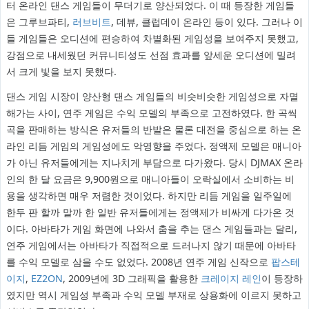
터 온라인 댄스 게임들이 무더기로 양산되었다. 이 때 등장한 게임들
은 그루브파티,
러브비트
, 데뷰, 클럽데이 온라인 등이 있다. 그러나 이
들 게임들은 오디션에 편승하여 차별화된 게임성을 보여주지 못했고,
강점으로 내세웠던 커뮤니티성도 선점 효과를 앞세운 오디션에 밀려
서 크게 빛을 보지 못했다.
댄스 게임 시장이 양산형 댄스 게임들의 비슷비슷한 게임성으로 자멸
해가는 사이, 연주 게임은 수익 모델의 부족으로 고전하였다. 한 곡씩
곡을 판매하는 방식은 유저들의 반발은 물론 대전을 중심으로 하는 온
라인 리듬 게임의 게임성에도 악영향을 주었다. 정액제 모델은 매니아
가 아닌 유저들에게는 지나치게 부담으로 다가왔다. 당시 DJMAX 온라
인의 한 달 요금은 9,900원으로 매니아들이 오락실에서 소비하는 비
용을 생각하면 매우 저렴한 것이었다. 하지만 리듬 게임을 일주일에
한두 판 할까 말까 한 일반 유저들에게는 정액제가 비싸게 다가온 것
이다. 아바타가 게임 화면에 나와서 춤을 추는 댄스 게임들과는 달리,
연주 게임에서는 아바타가 직접적으로 드러나지 않기 때문에 아바타
를 수익 모델로 삼을 수도 없었다. 2008년 연주 게임 신작으로
팝스테
이지
,
EZ2ON
, 2009년에 3D 그래픽을 활용한
크레이지 레인
이 등장하
였지만 역시 게임성 부족과 수익 모델 부재로 상용화에 이르지 못하고