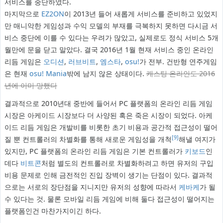
서비스를 중단하였다.
마지막으로
EZ2ON
이 2013년 들어 새롭게 서비스를 준비하고 있었지
만 매니악한 게임성과 수익 모델의 부재를 극복하지 못하면 다시금 서
비스 중단에 이를 수 있다는 우려가 많았고, 실제로도 정식 서비스 5개
월만에 문을 닫고 말았다. 결국 2016년 1월 현재 서비스 중인 온라인
리듬 게임은
오디션
,
러브비트
,
엠스타
,
osu!
가 전부. 건반형 연주게임
은 현재
osu! Mania
밖에 남지 않은 상태이다.
캐스팅 온라인도 2016
년에 이미 망했다
결과적으로 2010년대 중반에 들어서 PC 플랫폼의 온라인 리듬 게임
시장은 아케이드 시장보다 더 사양된 혹은 죽은 시장이 되었다. 아케
이드 리듬 게임은 개발비를 비롯한 초기 비용과 공간적 접근성이 떨어
[9]
질 뿐 컨트롤러의 차별화를 통해 새로운 게임성을 개척
해낼 여지가
있지만, PC 플랫폼의 온라인 리듬 게임은 기본 컨트롤러가
키보드
인
데다
비트콘
처럼 별도의 컨트롤러로 차별화하려고 하면 유저의 구입
비용 문제로 인해 금전적인 진입 장벽이 생기는 단점이 있다. 결과적
으로는 서로의 장단점을 지니지만 유저의 성향에 따라서
케바케
가 될
수 있다는 것. 물론 모바일 리듬 게임에 비해 둘다 접근성이 떨어지는
플랫폼인건 마찬가지이긴 하다.