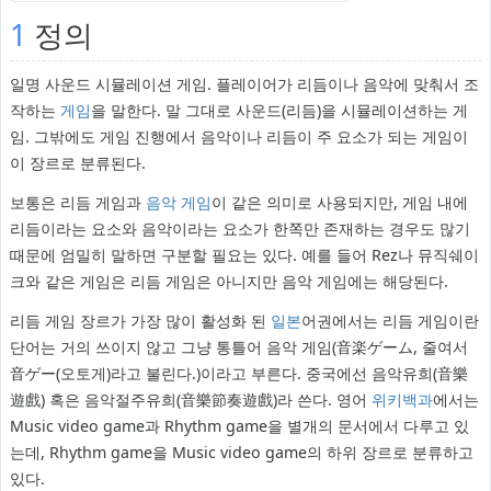
1
정의
일명 사운드 시뮬레이션 게임. 플레이어가 리듬이나 음악에 맞춰서 조
작하는
게임
을 말한다. 말 그대로 사운드(리듬)을 시뮬레이션하는 게
임. 그밖에도 게임 진행에서 음악이나 리듬이 주 요소가 되는 게임이
이 장르로 분류된다.
보통은 리듬 게임과
음악 게임
이 같은 의미로 사용되지만, 게임 내에
리듬이라는 요소와 음악이라는 요소가 한쪽만 존재하는 경우도 많기
때문에 엄밀히 말하면 구분할 필요는 있다. 예를 들어 Rez나 뮤직쉐이
크와 같은 게임은 리듬 게임은 아니지만 음악 게임에는 해당된다.
리듬 게임 장르가 가장 많이 활성화 된
일본
어권에서는 리듬 게임이란
단어는 거의 쓰이지 않고 그냥 통틀어 음악 게임(音楽ゲーム, 줄여서
音ゲー(오토게)라고 불린다.)이라고 부른다. 중국에선 음악유희(音樂
遊戲) 혹은 음악절주유희(音樂節奏遊戲)라 쓴다. 영어
위키백과
에서는
Music video game과 Rhythm game을 별개의 문서에서 다루고 있
는데, Rhythm game을 Music video game의 하위 장르로 분류하고
있다.