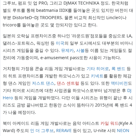
그루브, 펌프 잇 업 PRO, 그리고 DJMAX TECHNIKA 정도. 한국처럼
별도 루트를 통해 beatmania IIDX를 들여놓은 곳도 있지만 버전이 대
부분 DistorteD~DJ TROOPERS. 물론 비교적 최신작인 Lincle이나
tricoro를 들여놓은 곳도 몇 안되지만 있다고 한다.
일본의 오락실 프렌차이즈중 하나인 '라운드원'점포들을 중심으로 LA,
댈러스-포트워스, 워싱턴 등
미국
의 일부 도시에서도 대부분의 비마니
시리즈 게임들을 즐길 수 있다.
뮤제카
,
사볼
등 이름 있는 게임들도 절
찬리에 가동중이며, e-amusement pass또한 사용이 가능하다.
거치형의 가정용 콘솔 리듬 게임 개발사로는
기타 히어로
,
록 밴드
등
의 히트 프랜차이즈를 개발한 하모닉스가 있고
키넥트
를 활용한 체감
형 댄스 게임인
저스트 댄스
,
댄스 센트럴
등도 있다. 또한
액티비전
도
기타 히어로 시리즈에 대한 사업권을 하모닉스로부터 넘겨받은 후
DJ
Hero
등의 게임을 개발하였다. 다만 이들 시리즈는 유행이 끝난 후 시
리즈도 금방 끝나버렸고 한동안 소식이 뜸하다가 2015년에 록 밴드 4
가 나올 예정이다.
북미 아케이드 리듬 게임 개발사로는 음악 아티스트
카일 워드
(Kyle A
Ward) 주도의
인 더 그루브
,
RERAVE
등이 있고, U-nite 사의
NEON