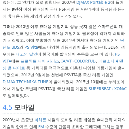
었는데, 그 인기가 실로 엄청나서 2007년
DJMAX Portable 2
에 들어
서는
9만장
이상 판매되어 국내 PSP게임 판매량 1위에 등극됨과 동시
에 휴대용 리듬 게임의 전성기가 시작되었다.
그러나 2010년 이후 휴대용 게임기의 성능 못지 않은 스마트폰의 대
중화로 인해 많은 사람들이 휴대용 게임기의 필요성이 약해져 쇠퇴하
기 시작했고, 이에 부흥하기 위해 2011년 현세대 휴대용 게임기인
닌
텐도 3DS
와
PS Vita
에도 다양한 리듬게임이 출시되었는데, 3DS의 경
우에는
태고의 달인
이 한국어화 발매되어 주목을 모은 바 있다.
PS
VITA
에는
프로젝트 디바 시리즈
,
IA/VT -COLORFUL-
,
페르소나 4 댄
싱 올 나이트
등 캐릭터를 적극적으로 이용한 다양한 리듬게임이 출시
되었으며, 2012년 9월에는 첫번째 PSVITA용 국산 리듬 게임인
DJMAX TECHNIKA TUNE
이 발매되었다. 2015년 10월에는 누리조이
에서 개발한 두번째 PSVITA용 국산 리듬 게임인
SUPERBEAT : XONiC
도 발매되었다.
4.5
모바일
2000년대 초중반
피처폰
시절의 모바일 리듬 게임은 휴대전화 자체의
기술적 한계로 인해
FM
수준의 단음과 초라한 그래픽에 그치는 경우