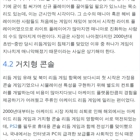
기에 굳이 힘 써가며 신규 플레이어를 끌어들일 필요가 있느냐는 목소
리도 있는데, 이는 근시안적 시각이다. 그 소수의 매니아 혹은 헤비 플
레이어란 사람들도 처음에는 게임이 재밌어 보여서 시작한 라이트 플
레이어였으므로 라이트 플레이어가 많아지면 매니아로 진화하는 사람
의 수도 많아지게 마련이다. 지금은 사정이 나아졌다지만 2000년대
초반~중반 당시 리듬게임이 침체기를 맞았던 이유 중 하나가 게임이
지나치게 매니악해졌기 때문이라는 사실은 상기해야 한다.
4.2
거치형 콘솔
리듬 게임 유래 및 북미 리듬 게임 항목에 보다시피 첫 시작은 가정용
콘솔 게임기였으나 시뮬레이션 특성을 구현하기 위해 별도의 컨트롤
러를 개발하는데 비용이 많아지다보니 아케이드 플랫폼만큼의 경험을
제공하기가 어려웠고 주류인 아케이드 리듬 게임에 밀리는 편이었다.
2000년대부터는 아케이드 시장 자체의 쇠퇴로 인해 해외에서는 아케
이드 리듬 게임과 거치형 콘솔 리듬 게임의 영향력이 서로 역전되었는
데,
PS2
를 필두로 휴대용 콘솔 리듬 게임과 함께 전성기를 맞이했으
나, 국내에서는 인터넷과 PC의 급격한 보급률과 사회적인 인식 때문