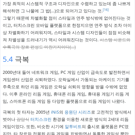
가장 최적의 시스템적 구조과 디자인으로 수렴하고 있는데 좀 나쁘게
[16]
해석하면 그 나물에 그 밥(...)으로 되어가고 있다는 것.
그렇기 때문에 차별화할 점이 스타일과 연주 방식밖에 없어진다는 것
이고, 터치스크린 모바일 플랫폼으로 한정지으면 연주 방식 조차 더이
상 차별화하기 어려워지며, 스타일과 시스템 디자인들이 점점 비슷해
져 차별성을 드러내기가 역시 어려워진다는 것이다.
시스템 사운드와
수록곡의 장르 편성도 마찬가지이다(...)
5.4
극복
2000년대 들어 네트워크 게임, PC 게임 산업이 급속도로 발전하면서
게임센터 산업은 쇠퇴하였다. 오락실에서 가동되는 아케이드 기기를
주축으로 하던 리듬 게임은 오락실 쇠퇴의 영향을 받을 수밖에 없었
다. 이후 온라인 리듬 게임, 휴대폰 리듬 게임, 휴대용 게임기 리듬 게
임, 스마트폰 리듬 게임 등 다양한 플랫폼으로 리듬 게임이 나왔다.
극복의 첫 타자는 2005년
iNiS
의
응원단 시리즈
로 고전적인 방식에서
벗어나
감압식
터치스크린
환경을 이용한 새로운 방식의 2세대 리듬
게임이었다. 또한, 비슷한 시기에
알투비트
의 출시로 플랫폼은 PC였
지만, 타 장르와 접목된 리듬 게임을 표방하면서 독특한 게임성 뿐만