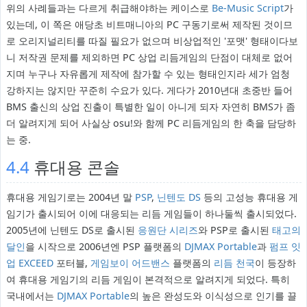
위의 사례들과는 다르게 취급해야하는 케이스로
Be-Music Script
가
있는데, 이 쪽은 애당초 비트매니아의 PC 구동기로써 제작된 것이므
로 오리지널리티를 따질 필요가 없으며 비상업적인 '포맷' 형태이다보
니 저작권 문제를 제외하면 PC 상업 리듬게임의 단점이 대체로 없어
지며 누구나 자유롭게 제작에 참가할 수 있는 형태인지라 세가 엄청
강하지는 않지만 꾸준히 수요가 있다. 게다가 2010년대 초중반 들어
BMS 출신의 상업 진출이 특별한 일이 아니게 되자 자연히 BMS가 좀
더 알려지게 되어 사실상 osu!와 함께 PC 리듬게임의 한 축을 담당하
는 중.
4.4
휴대용 콘솔
휴대용 게임기로는 2004년 말
PSP
,
닌텐도 DS
등의 고성능 휴대용 게
임기가 출시되어 이에 대응되는 리듬 게임들이 하나둘씩 출시되었다.
2005년에 닌텐도 DS로 출시된
응원단 시리즈
와 PSP로 출시된
태고의
달인
을 시작으로 2006년엔 PSP 플랫폼의
DJMAX Portable
과
펌프 잇
업 EXCEED
포터블,
게임보이 어드밴스
플랫폼의
리듬 천국
이 등장하
여 휴대용 게임기의 리듬 게임이 본격적으로 알려지게 되었다. 특히
국내에서는
DJMAX Portable
의 높은 완성도와 이식성으로 인기를 끌