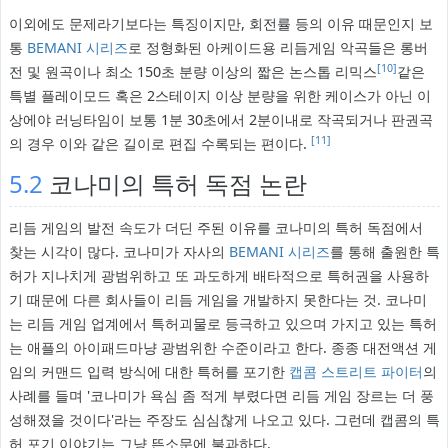
이외에도 문제라기보다는 특징이지만, 회전률 등의 이유 때문인지 보
통
BEMANI 시리즈
로 정형화된 아케이드용 리듬게임 악곡들은 롱버
[10]
전 및 원곡이나 최소 150초 분량 이상의 짧은 논스톱 리믹스
같은
특별 플레이모드 혹은 2스테이지 이상 분량을 위한 케이스가 아닌 이
상에야 러닝타임이 보통 1분 30초에서 2분이내로 작곡되거나 판권곡
[11]
의 경우 이와 같은 길이로 편집 수록되는 편이다.
5.2
코나미의 특허 독점 논란
리듬 게임의 발전 속도가 더딘 주된 이유를 코나미의 특허 독점에서
찾는 시각이 많다. 코나미가 자사의
BEMANI 시리즈
를 통해 출원한 특
허가 지나치게 광범위하고 또 과도하게 배타적으로 특허권을 사용하
기 때문에 다른 회사들이 리듬 게임을 개발하지 못한다는 것. 코나미
는 리듬 게임 업계에서 특허괴물로 등극하고 있으며 가지고 있는 특허
는 애플의 아이패드마냥 광범위한 수준이라고 한다. 종종 대전액션 게
임의 커맨드 입력 방식에 대한 특허를 포기한
캡콤
스트리트 파이터
의
사례를 들며 '코나미가 욕심 좀 적게 부렸다면 리듬 게임 장르는 더 풍
성해졌을 것이다'라는 주장도 심심찮게 나오고 있다. 그런데 캡콤의 특
허 포기 이야기는 그냥 뜬소문에 불과하다.