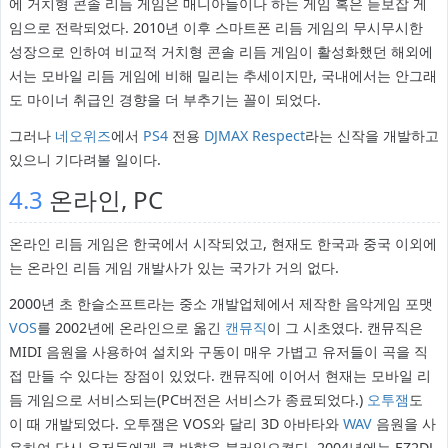
에 거치형 콘솔 리듬 게임은 매니아들이나 하는 게임 혹은 듣보잡 게
임으로 전락되었다. 2010년 이후 스마트폰 리듬 게임의 무시무시한
성장으로 인하여 비교적 거치형 콘솔 리듬 게임이 활성화했던 해외에
서는 모바일 리듬 게임에 비해 밀리는 추세이지만, 국내에서는 안그래
도 마이너 취급인 경향을 더 부추기는 꼴이 되었다.
그러나
네오위즈
에서
PS4
전용
DJMAX Respect
라는 신작을 개발하고
있으니 기다려볼 일이다.
4.3
온라인, PC
온라인 리듬 게임은 한국에서 시작되었고, 현재도 한국과 중국 이외에
는 온라인 리듬 게임 개발사가 있는 국가가 거의 없다.
2000년 초 한슬소프트라는 중소 개발업체에서 제작한 음악게임 포맷
VOS
를 2002년에 온라인으로 옮긴
캔뮤직
이 그 시초였다. 캔뮤직은
MIDI 음원을 사용하여 설치와 구동이 매우 가볍고 유저들이 곡을 직
접 만들 수 있다는 장점이 있었다. 캔뮤직에 이어서 현재는 모바일 리
듬 게임으로 서비스되는(PC버전은 서비스가 종료되었다.)
오투잼
도
이 때 개발되었다. 오투잼은 VOS와 달리 3D 아바타와
WAV
음원을 사
용하여 당시 유저들에게 큰 반향을 불러일으켰다. 2004년에는 EZ2DJ