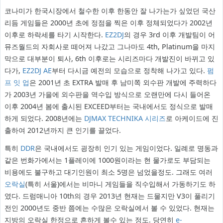
코나미가 한국시장에서 철수한 이후 한동안 잘 나가는가 싶었던 국산
리듬 게임들은 2000년 초에 정점을 찍은 이후 정체되었다가 2002년
이후로 하락세를 타기 시작한다.
EZ2DJ
의 경우 3rd 이후 개발팀이 어
뮤즈월드의 자회사로 떼어져 나갔고 그나마도 4th, Platinum을 마지
막으로 대부분이 퇴사, 6th 이후로는 시리즈마다 개발진이 바뀌고 있
다가,
EZ2DJ AE
부터 다시금 예전의 모습으로 정착해 나가고 있다.
펌
프 잇 업
은 2001년 초 EXTRA 발매 후 남미쪽 외수판 개발에 주력하다
가 2003년 가을에 외수판을 역수입 방식으로 오랜만에 다시 들어온
이후 2004년 봄에 출시된 EXCEED부터는 국내에서도 정식으로 발매
하게 되었다. 2008년에는
DJMAX TECHNIKA 시리즈
로 아케이드에 진
출하여 2012년까지 큰 인기를 끌었다.
특히
DDR
은 국내에서도 굉장히 인기 있는 게임이었다. 일례로 명동과
같은 번화가에서는 1플레이에 1000원이라는 현 물가로도 부담되는
비용에도 불구하고 대기인원이 최소 5명은 넘었을정도. 그래도 여러
오락실
(특히 서울)에서는 비마니 게임들을 직수입해서 가동하기도 하
였다. 드럼매니아 10th의 경우 2013년 현재는 드물지만 V3이 풀리기
전인 2000년도 중반 쯤에는 수많은 오락실에서 볼 수 있었다. 현재는
지방의 오락실 한정으로 흔하게 볼수 있는 정도. 당연히
e-