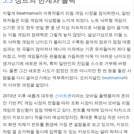
이렇게 beatmania의 아류작들이 리듬 게임 시장을 잠식하면서, 일반
유저들은 리듬 게임에 식상함을 느끼게 되었다. 노트 낙하형 게임이
신기한 것도 한두 번일 뿐 몇 년 이상 지속적으로 사람을 잡아 끌기에
는 이들 게임의 잠재력은 그렇게 높지 않았다. 설상가상으로 이들 노
트 낙하형 게임의 난이도가 올라가고 수록된 음악의 장르가 점점 대중
성과는 먼 곡들이 많아져서 매니아 이외에는 기존 유저들마저 죄다 떨
어졌고, 어떤 게임들이든 판올림을 거듭하면 더욱 더 어려운 난이도만
생겨났기에 새로운 유저, 특히 일반인의 진입을 스스로 거부해 버렸
다. 물론 그간 새로운 시도가 없었던 것은 아니지만 한 번 등을 돌린 사
람들을 다시 끌어오기에는 역부족이었다. 오리지널인
beatmania
마
저 이러한 과정을 밟았다.
2010년 이후 새롭게 대두된
스마트폰
이라는 모바일 플랫폼마저 온라
인 기반 PC 게임 시장의 전철을 따라 포화 시장이 되면서 모바일 리듬
게임의 참신함이 점점 약해지고 있다. 컨트롤 제약에 있어서 터치스크
린이 키보드보다 적을거라 예상되었지만, 휴대폰 특성상 작은 사이즈
의 화면 자체가 컨트롤 환경에 가장 큰 걸림돌로 보고 있으며, 키보드
처럼 열 손가락을 동시에 입력할 수 있는 키보드와는 달리 탁자나 책