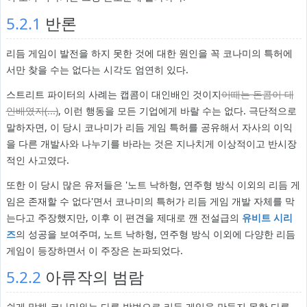
5.2.1
반론
리듬 게임이 발전을 하지 못한 것에 대한 원인을 꼭 코나미의 특허에
서만 찾을 수는 없다는 시각도 엄연히 있다.
스트리트 파이터의 사례는 캡콤이 대인배인 것이지
이때는 돈콤이 대
인배였지(...)
, 이런 행동을 모든 기업에게 바랄 수는 없다. 극단적으로
말하자면, 이 당시 코나미가 리듬 게임 특허를 공유해서 자사의 이익
을 다른 개발사와 나누기를 바라는 것은 지나치게 이상적이고 반시장
적인 사고였다.
또한 이 당시 많은 유저들은 '노트 낙하형, 연주형 방식 이외의 리듬 게
임은 존재할 수 없다'면서 코나미의 특허가 리듬 게임 개발 자체를 막
는다고 주장했지만, 이후 이 편견을 제대로 깬 전설급의
유비트 시리
즈
의 성공을 보여주며, 노트 낙하형, 연주형 방식 이외에 다양한 리듬
게임이 등장하면서 이 주장은 논파되었다.
5.2.2
아류작의 범람
쉽게 말해 코나미와는 다른 방법으로 리듬 게임을 만들지 못한 다른