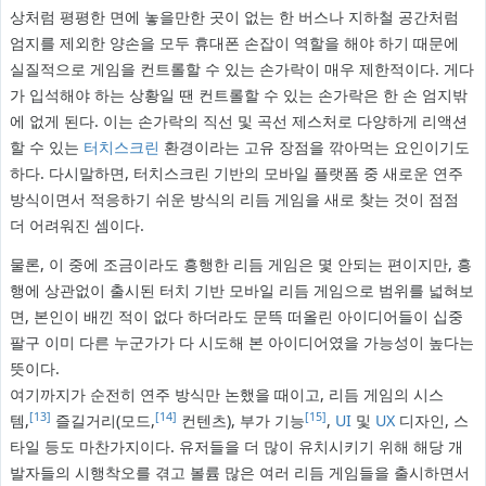
상처럼 평평한 면에 놓을만한 곳이 없는 한 버스나 지하철 공간처럼
엄지를 제외한 양손을 모두 휴대폰 손잡이 역할을 해야 하기 때문에
실질적으로 게임을 컨트롤할 수 있는 손가락이 매우 제한적이다. 게다
가 입석해야 하는 상황일 땐 컨트롤할 수 있는 손가락은 한 손 엄지밖
에 없게 된다. 이는 손가락의 직선 및 곡선 제스처로 다양하게 리액션
할 수 있는
터치스크린
환경이라는 고유 장점을 깎아먹는 요인이기도
하다. 다시말하면, 터치스크린 기반의 모바일 플랫폼 중 새로운 연주
방식이면서 적응하기 쉬운 방식의 리듬 게임을 새로 찾는 것이 점점
더 어려워진 셈이다.
물론, 이 중에 조금이라도 흥행한 리듬 게임은 몇 안되는 편이지만, 흥
행에 상관없이 출시된 터치 기반 모바일 리듬 게임으로 범위를 넓혀보
면, 본인이 배낀 적이 없다 하더라도 문뜩 떠올린 아이디어들이 십중
팔구 이미 다른 누군가가 다 시도해 본 아이디어였을 가능성이 높다는
뜻이다.
여기까지가 순전히 연주 방식만 논했을 때이고, 리듬 게임의 시스
[13]
[14]
[15]
템,
즐길거리(모드,
컨텐츠), 부가 기능
,
UI
및
UX
디자인, 스
타일 등도 마찬가지이다. 유저들을 더 많이 유치시키기 위해 해당 개
발자들의 시행착오를 겪고 볼륨 많은 여러 리듬 게임들을 출시하면서