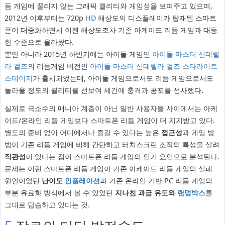
듬 게임에 꿀리지 않는 그래픽 퀄리티와 게임성을 보여주고 있으며,
2012년 이후부터는 720p
HD
해상도의 디스플레이가 탑재된 스마트
폰이 대중화하면서 이젠 해상도조차 기존 아케이드 리듬 게임과 대등
한 수준으로 올라왔다.
뿐만 아니라 2015년 하반기에는 아이돌 게임인
아이돌 마스터 신데렐
라 걸즈
의 리듬게임 버전인
아이돌 마스터 신데렐라 걸즈 스타라이트
스테이지
가 출시되었는데, 아이돌 게임으로서도 리듬 게임으로서도
놀라울 정도의 퀄리티를 선보여 세간에 충격과 공포를 선사했다.
실제로 극소수의 매니아 계층이 아닌 일반 사용자들 사이에서는 아케
이드/온라인 리듬 게임보다 스마트폰 리듬 게임이 더 지지받고 있다.
별도의 준비 없이 어디에서나 즐길 수 있다는 높은
접근성
과 게임 방
법이 기존 리듬 게임에 비해 간단하고 터치스크린 조작의 특성을 살려
직관성
이 있다는 점이 스마트폰 리듬 게임의 인기 요인으로 분석된다.
문제는 이런 스마트폰 리듬 게임이 기존 아케이드 리듬 게임의 실패
원인이었던
난이도
인플레이션
과 기존 온라인 기반 PC 리듬 게임의
부분 유료화 방식에서 볼 수 있었던
지나친 과금 유도와
랜덤박스
를
그대로 답습하고 있다는 것.