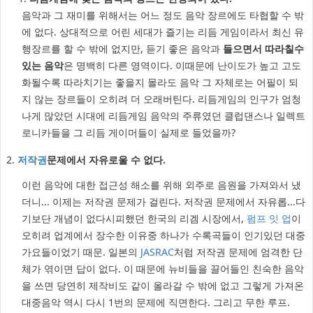
음악과 그 재미를 위해서는 어느 정도 음악 장르에도 타협할 수 밖
에 없다. 상대적으로 어린 세대가 즐기는 리듬 게임이라서 최신 유
행장르를 할 수 밖에 없지만, 듣기 좋은 음악과
들으면서 따라칠수
있는 음악
은 명백히 다른 영역이다. 이때문에 난이도가 높고 고도
화될수록 따라치기는 좋을지 몰라도 음악 그 자체로는 어필이 되
지 않는 장르들이 오히려 더 오래버틴다. 리듬게임의 인구가 엄청
나게 많았던 시대에 리듬게임 음악의 주류였던 클럽댄스나 일렉트
로니카들을 그 리듬 게이머들이 실제로 들었을까?
2.
저작권
문제에서 자유로울 수 없다.
이런 음악에 대한 접근성 해소를 위해 외주로 음원을 가져와서 냈
더니... 이제는 저작권 문제가 걸린다. 저작권 문제에서 자유롭...다
기보단 개념이 없다시피했던 한국의 리겜 시장에서,
펌프 잇 업
이
오히려 업계에서 장수한 이유중 하나가 수록곡들이 인기있던 대중
가요들이었기 때문. 일본의
JASRAC
처럼 저작권 문제에 엄격한 단
체가 엮이면 답이 없다. 이 때문에 뉴비들을 끌어들인 친숙한 음악
을 쓰면 당연히 제작비도 같이 올라갈 수 밖에 없고 그렇게 가져온
대중음악 역시 다시 1번의 문제에 직면한다. 그리고 무한 루프.