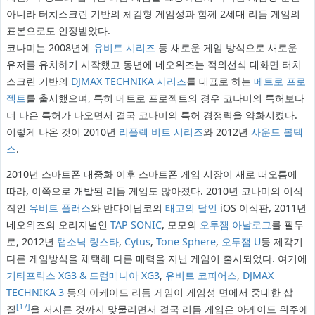
아니라 터치스크린 기반의 체감형 게임성과 함께 2세대 리듬 게임의
표본으로도 인정받았다.
코나미는 2008년에
유비트 시리즈
등 새로운 게임 방식으로 새로운
유저를 유치하기 시작했고 동년에 네오위즈는 적외선식 대화면 터치
스크린 기반의
DJMAX TECHNIKA 시리즈
를 대표로 하는
메트로 프로
젝트
를 출시했으며, 특히 메트로 프로젝트의 경우 코나미의 특허보다
더 나은 특허가 나오면서 결국 코나미의 특허 경쟁력을 약화시켰다.
이렇게 나온 것이 2010년
리플렉 비트 시리즈
와 2012년
사운드 볼텍
스
.
2010년 스마트폰 대중화 이후 스마트폰 게임 시장이 새로 떠오름에
따라, 이쪽으로 개발된 리듬 게임도 많아졌다. 2010년 코나미의 이식
작인
유비트 플러스
와 반다이남코의
태고의 달인
iOS 이식판, 2011년
네오위즈의 오리지널인
TAP SONIC
, 모모의
오투잼 아날로그
를 필두
로, 2012년
탭소닉 링스타
,
Cytus
,
Tone Sphere
,
오투잼 U
등 제각기
다른 게임방식을 채택해 다른 매력을 지닌 게임이 출시되었다. 여기에
기타프릭스 XG3 & 드럼매니아 XG3
,
유비트 코피어스
,
DJMAX
TECHNIKA 3
등의 아케이드 리듬 게임이 게임성 면에서 중대한 삽
[17]
질
을 저지른 것까지 맞물리면서 결국 리듬 게임은 아케이드 위주에