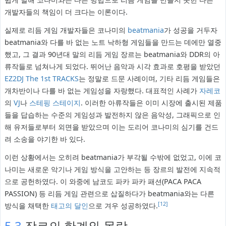
개발자들의 책임이 더 크다는 이론이다.
실제로 리듬 게임 개발자들은 코나미의
beatmania
가 성공을 거두자
beatmania와 다를 바 없는 노트 낙하형 게임들을 만드는 데에만 열중
했고, 그 결과 90년대 말의 리듬 게임 장르는 beatmania와 DDR의 아
류작들로 넘쳐나게 되었다. 뛰어난 음악과 시각 효과로 호평을 받았던
EZ2DJ The 1st TRACKS
는 정말로 드문 사례이며, 기타 리듬 게임들은
개차반이나 다를 바 없는 게임성을 자랑했다. 대표적인 사례가
자레코
의
VJ
나
스테핑 스테이지
. 이러한 아류작들은 이미 시장에 출시된 제품
들을 답습하는 수준의 게임성과 발전하지 않은 음악성, 그래픽으로 인
해 유저들로부터 외면을 받았으며 이는 도리어 코나미의 심기를 건드
려 소송을 야기한 바 있다.
이런 상황에서는 오히려 beatmania가 부각될 수밖에 없었고, 이에 코
나미는 새로운 악기나 게임 방식을 고안하는 등 장르의 발전에 지속적
으로 공헌하였다. 이 와중에 남코도 파카 파카 패션(PACA PACA
PASSION) 등 리듬 게임 관련으로 삽질하다가 beatmania와는 다른
[12]
방식을 채택한
태고의 달인
으로 겨우 성공하였다.
5.3
장르의 한계와 몰락