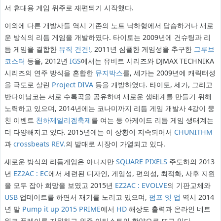
서 휴대용 게임 위주로 재편되기 시작했다.
이외에 다른 개발사들 역시 기존의 노트 낙하형에서 답습하거나 새로
운 방식의 리듬 게임을 개발하였다. 타이토는 2009년에 건슈팅과 리
듬 게임을 결합한
뮤직 건건!
, 2011년 심플한 게임성을 추구한
그루브
코스터
등을, 2012년
IGS
에서는 유비트 시리즈와 DJMAX TECHNIKA
시리즈의 연주 방식을 혼합한
뮤지박스
를, 세가는 2009년에 캐릭터성
을 극도로 살린
Project DIVA
등을 개발하였다. 타이토, 세가, 그리고
반다이남코는 서로 수록곡을 공유하며 새로운 생태계를 만들기 위해
노력하고 있으며, 2014년에는 코나미까지 리듬 게임 개발사 4강이 뭉
친 이벤트
천하제일리겜축제
를 여는 등 아케이드 리듬 게임 생태계는
더 다양해지고 있다. 2015년에는 이 상황이 지속되어서
CHUNITHM
과
crossbeats REV.
의 발매로 시장이 가열되고 있다.
새로운 방식의 리듬게임은 아니지만
SQUARE PIXELS
주도하의 2013
년
EZ2AC : EC
에서 세련된 디자인, 게임성, 편의성, 최적화, 사후 지원
을 모두 잡아 희망을 보였고 2015년
EZ2AC : EVOLVE
의 기판교체와
USB
업데이트를 하면서 재기를 노리고 있으며,
펌프 잇 업
역시 2014
년 말
Pump it up 2015 PRIME
에서
HD
해상도 출력과 온라인 네트
워크 플레이를 지원하고 외주 아티스트의 활약으로 뜨고 있다.