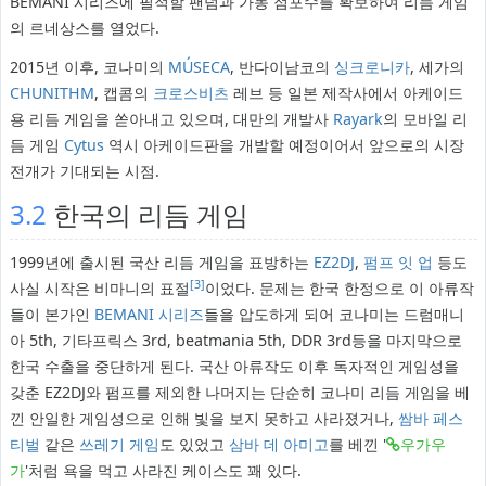
BEMANI 시리즈에 필적할 팬덤과 가동 점포수를 확보하여 리듬 게임
의 르네상스를 열었다.
2015년 이후, 코나미의
MÚSECA
, 반다이남코의
싱크로니카
, 세가의
CHUNITHM
, 캡콤의
크로스비츠
레브 등 일본 제작사에서 아케이드
용 리듬 게임을 쏟아내고 있으며, 대만의 개발사
Rayark
의 모바일 리
듬 게임
Cytus
역시 아케이드판을 개발할 예정이어서 앞으로의 시장
전개가 기대되는 시점.
3.2
한국의 리듬 게임
1999년에 출시된 국산 리듬 게임을 표방하는
EZ2DJ
,
펌프 잇 업
등도
[3]
사실 시작은 비마니의 표절
이었다. 문제는 한국 한정으로 이 아류작
들이 본가인
BEMANI 시리즈
들을 압도하게 되어 코나미는 드럼매니
아 5th, 기타프릭스 3rd, beatmania 5th, DDR 3rd등을 마지막으로
한국 수출을 중단하게 된다. 국산 아류작도 이후 독자적인 게임성을
갖춘 EZ2DJ와 펌프를 제외한 나머지는 단순히 코나미 리듬 게임을 베
낀 안일한 게임성으로 인해 빛을 보지 못하고 사라졌거나,
쌈바 페스
티벌
같은
쓰레기 게임
도 있었고
삼바 데 아미고
를 베낀 '
우가우
가
'처럼 욕을 먹고 사라진 케이스도 꽤 있다.