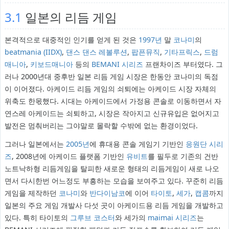
3.1
일본의 리듬 게임
본격적으로 대중적인 인기를 얻게 된 것은
1997년
말
코나미
의
beatmania
(IIDX)
,
댄스 댄스 레볼루션
,
팝픈뮤직
,
기타프릭스
,
드럼
매니아
,
키보드매니아
등의
BEMANI 시리즈
프랜차이즈 부터였다. 그
러나 2000년대 중후반 일본 리듬 게임 시장은 한동안 코나미의 독점
이 이어졌다. 아케이드 리듬 게임의 쇠퇴에는 아케이드 시장 자체의
위축도 한몫했다. 시대는 아케이드에서 가정용 콘솔로 이동하면서 자
연스레 아케이드는 쇠퇴하고, 시장은 작아지고 신규유입은 없어지고
발전은 멈춰버리는 그야말로 몰락할 수밖에 없는 환경이었다.
그러나 일본에서는
2005년
에 휴대용 콘솔 게임기 기반인
응원단 시리
즈
, 2008년에 아케이드 플랫폼 기반인
유비트
를 필두로 기존의 건반
노트낙하형 리듬게임을 탈피한 새로운 형태의 리듬게임이 새로 나오
면서 다시한번 어느정도 부흥하는 모습을 보여주고 있다. 꾸준히 리듬
게임을 제작하던
코나미
와
반다이남코
에 이어
타이토
,
세가
,
캡콤
까지
일본의 주요 게임 개발사 다섯 곳이 아케이드용 리듬 게임을 개발하고
있다. 특히 타이토의
그루브 코스터
와 세가의
maimai 시리즈
는