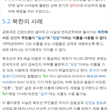
CF로 일약 스타덤에 올랐던 선배 연기자
양미라
와 비슷하게 들릴
까봐 예명을 저리 지었다고…
5.2
북한의 사례
공화국은 간판으로만 걸어두고 사실상 전제군주제로 돌아가는
북한
에
서도
당연히
주민들이 "
일성
"과 "
정일
"이라는 이름을 사용할 수 없다
.
1970년대부터 그런 이름을 쓰는 사람들은 강제로 개명하도록 했고,
새로 태어나는 아기에게도 지어줄 수 없다.
북조선의 3대 세습 바람은 이 풍습에도 예외가 아니라 2010년 초에는
전국적으로 성이 김씨인지 여부를 불문하고 "
정은
"이라는 이름을 가
진 모든 사람에게 개명하라는 지시가 하달되었다고 한다.
한자
가 다른
동명이인
이라도 얄짤없다.
#
역시 절대왕정 전제국가
북조선
!
부카
니스탄
의 완성!
이것도 기가 막힌 일인데, 아예 정은과 발음이 비슷한
"정훈", "정운" 같은 유사한 이름에 대해서도 개명을 요구한다고 한다.
#
해당 기사에 따르면 "
설주
"라는 이름도 사용 불가능.
더 흥미로운 사실은 북조선 주민들은 자식이 김일성과
김정일
생일
과
사망일 때 태어나거나 비슷한 시기에 태어나면 이를 피하기 위해 출생