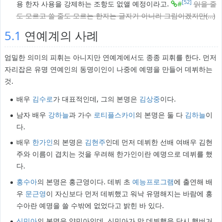
[52]
용 한자 사용을 강제하는 조항도 없앨 예정이라고.
#
읽을 줄
도 모르고 쓸 줄도 모르는 한자는 글자가 아니라 그림이겠지만(…)
5.1
연예계의 사례
엄밀한 의미의 피휘는 아니지만 연예계에서도 종종 피휘를 한다. 먼저
자리잡은 유명 연예인의 동명이인이 나중에 예명을 만들어 데뷔하는
것.
배우
김수로
가 대표적인데, 그의 본명은
김상중
이다.
남자 배우
강하늘
과 가수
로티플스카이
의 본명은 둘 다
김하늘
이
다.
배우
한가인
의 본명은
김현주
인데 먼저 데뷔한 선배 여배우 김현
주와 이름이 겹치는 것을 우려해 한가인이란 예명으로 데뷔를 했
다.
홍수아
의 본명은 홍근영이다. 데뷔 초
예능프로그램
에 출연해 배
우
문근영
이 자신보다 먼저 데뷔했고 워낙 유명해지는 바람에 홍
수아란 예명을 쓸 수밖에 없었다고 밝힌 바 있다.
신민아
의 본명은 양민아인데, 신민아가 막 데뷔했을 당시 햄버거