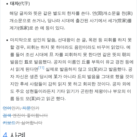
대자
(代字)
해당 글자와 뜻은 같은 별도의 한자를 쓴다. 연(淵)개소문을 천(泉)
개소문으로 쓰거나, 당나라 시대에 출간된 사기에서 세가(世家)를
계가(係家)로 쓴 예 등이 있다.
마지막으로 성인의 말씀, 선대왕이 쓴 글, 옥편 등 피휘를 하지 못
할 경우, 피휘는 하지 못 하더라도 음만이라도 바꾸어 읽었다. 예
를 들어 조선 시대에 旦 자를 피휘하지 못 한다면 같은 뜻의 朝의
발음인
됴
로 발음했다. 공자의 이름인 丘를 부득이 유교 경전 등에
[11]
서 읽게 된다면
실제로 발음하지 않고 모(某)라고 발음했다. 공
자 자신은 생존 당시에 某가 아니라 丘의 발음을 그대로 했을 것이
지만 후세 사람들이 감히 읽지 못 하고 회피한 것이다. 공자 외에
도 주요 성현들이라든지 기타 읽기가 곤란한 제왕이나 부모의 이
름 등도 모(某)라고 읽곤 했다.
언어
인가,
지문
인가
검색
엔진이 좋아합니다
키보드
가 싫어합니다
4
사례