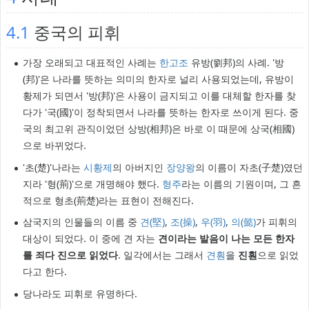
4.1
중국의 피휘
가장 오래되고 대표적인 사례는
한고조
유방(劉邦)의 사례. '방
(邦)'은 나라를 뜻하는 의미의 한자로 널리 사용되었는데, 유방이
황제가 되면서 '방(邦)'은 사용이 금지되고 이를 대체할 한자를 찾
다가 '국(國)'이 정착되면서 나라를 뜻하는 한자로 쓰이게 된다. 중
국의 최고위 관직이었던 상방(相邦)은 바로 이 때문에 상국(相國)
으로 바뀌었다.
'초(楚)'나라는
시황제
의 아버지인
장양왕
의 이름이 자초(子楚)였던
지라 '형(荊)'으로 개명해야 했다.
형주
라는 이름의 기원이며, 그 흔
적으로 형초(荊楚)라는 표현이 전해진다.
삼국지의 인물들의 이름 중
견(堅)
,
조(操)
,
우(羽)
,
의(懿)
가 피휘의
대상이 되었다. 이 중에 견 자는
견이라는 발음이 나는 모든 한자
를 죄다 진으로 읽었다
. 일각에서는 그래서
견훤
을
진훤
으로 읽었
다고 한다.
당나라도 피휘로 유명하다.