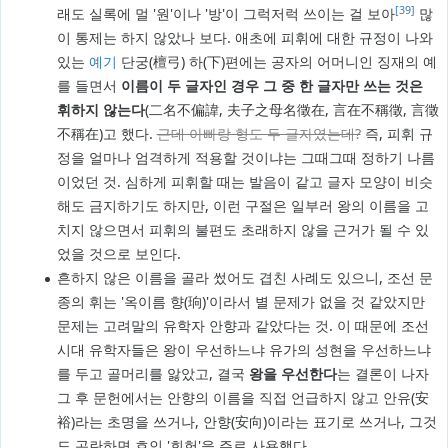
[39]
래도 실록에 멀 '원'이나 '방'이 그럭저럭 쓰이는 걸 보아
많
이 통제는 하지 않았나 보다. 애초에 피휘에 대한 규정이 나와
있는
예기
단궁(檀弓) 하(下)편에는 공자의 어머니인 징재의 예
를 들면서
이름이 두 글자인 경우 그 중 한 글자만 쓰는 것은
휘하지 않는다
(二名不偏諱, 夫子之母名徵在, 言在不稱徵, 言徵
不稱在)고 했다.
근데 아빠랑 형도 두 글자였는데?
즉, 피휘 규
정을 얼마나 엄격하게 적용할 것이냐는 그때그때 정하기 나름
이었던 것. 심하게 피휘할 때는 발음이 같고 글자 모양이 비슷
해도 금지하기도 하지만, 이런 구절은 일부러 왕의 이름을 고
치지 않으면서 피휘의 불편도 초래하지 않을 근거가 될 수 있
었을 것으로 보인다.
흔하지 않은 이름을 골라 썼어도 겹친 사례도 있으니, 조선 문
종의 휘는 '옥이름 향(珦)'이라서 별 문제가 없을 것 같았지만
문제는 고려말의 유학자 안향과 같았다는 것. 이 때문에 조선
시대 유학자들은 왕이 우선하느냐 유가의 성현을 우선하느냐
를 두고 골머리를 앓았고, 결국
왕을 우선한다
는 결론이 나자
그 후 문헌에서는 안향의 이름을 직접 언급하지 않고 안유(安
裕)라는 초명을 쓰거나, 안향(安向)이라는 표기로 쓰거나, 그것
도 곤란하면 호인 '회헌'을 주로 사용했다.