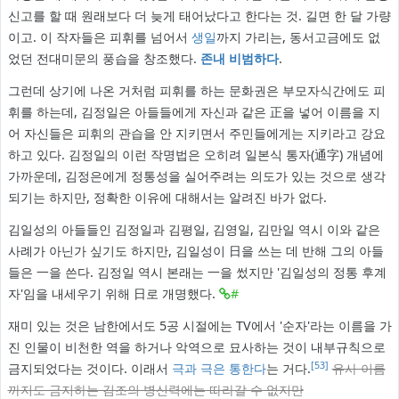
신고를 할 때 원래보다 더 늦게 태어났다고 한다는 것. 길면 한 달 가량
이고. 이 작자들은 피휘를 넘어서
생일
까지 가리는, 동서고금에도 없
었던 전대미문의 풍습을 창조했다.
존내 비범하다
.
그런데 상기에 나온 거처럼 피휘를 하는 문화권은 부모자식간에도 피
휘를 하는데, 김정일은 아들들에게 자신과 같은 正을 넣어 이름을 지
어 자신들은 피휘의 관습을 안 지키면서 주민들에게는 지키라고 강요
하고 있다. 김정일의 이런 작명법은 오히려 일본식 통자(通字) 개념에
가까운데, 김정은에게 정통성을 실어주려는 의도가 있는 것으로 생각
되기는 하지만, 정확한 이유에 대해서는 알려진 바가 없다.
김일성의 아들들인 김정일과 김평일, 김영일, 김만일 역시 이와 같은
사례가 아닌가 싶기도 하지만, 김일성이 日을 쓰는 데 반해 그의 아들
들은 一을 쓴다. 김정일 역시 본래는 一을 썼지만 '김일성의 정통 후계
자'임을 내세우기 위해 日로 개명했다.
#
재미 있는 것은 남한에서도 5공 시절에는 TV에서 '순자'라는 이름을 가
진 인물이 비천한 역을 하거나 악역으로 묘사하는 것이 내부규칙으로
[53]
금지되었다는 것이다. 이래서
극과 극은 통한다
는 거다.
유사 이름
까지도 금지하는 김조의 병신력에는 따라갈 수 없지만