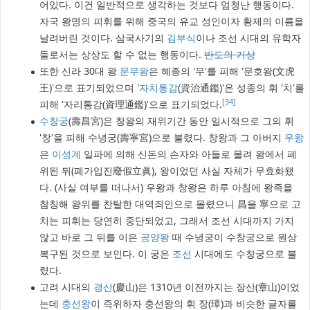
어있다. 이건 일반적으로 생각하는 것보다 엄청난 행동이다.
자국 왕명의 피휘를 위해 중국의 유교 성인이자 황제의 이름을
날려버린 것이다. 삼국사기의
김부식
이나 조선 시대의 유학자
들로서는 상상도 할 수 없는 행동이다.
반도
의 기상
또한 신라 30대 왕
문무왕
은 혜종의 '무'를 피해 '문호왕(文虎
王)'으로 표기되었으며 '
자치통감
(資治通鑑)'은 성종의 휘 '치'를
[34]
피해 '자리통감(資理通鑑)'으로 표기되었다.
수창궁
(壽昌宮)은 창왕의 재위기간 동안 일시적으로 그의 휘
'창'을 피해 수녕궁(壽寧宮)으로 불렸다. 창왕과 그 아버지
우왕
은
이성계
일파에 의해 신돈의 손자와 아들로 몰려 왕에서 폐
위된 뒤(폐가입진廢假立眞), 왕이었던 사실 자체가 무효화됐
다. (사실 여부를 떠나서) 우왕과 창왕은 하루 아침에 왕족을
참칭해 왕위를 찬탈한 대역죄인으로 몰렸으니 昌을 寧으로 고
치는 피휘는 당연히 중단되었고, 그래서 조선 시대까지 가지
않고 바로 그 뒤를 이은
공양왕
때 수녕궁이 수창궁으로 원상
복구된 것으로 보인다. 이 궁은
조선
시대에도 수창궁으로 불
렸다.
고려 시대의
경산
(慶山)은 1310년 이전까지는 장산(章山)이었
는데
충선왕
이 즉위하자 충선왕의 휘 장(璋)과 비슷한 글자를