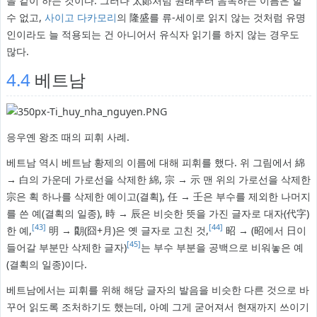
을 같이 하는 것이다. 그러나 太郞처럼 원래부터 음독하는 이름은 할
수 없고,
사이고 다카모리
의 隆盛를 류-세이로 읽지 않는 것처럼 유명
인이라도 늘 적용되는 건 아니어서 유식자 읽기를 하지 않는 경우도
많다.
4.4
베트남
응우옌 왕조 때의 피휘 사례.
베트남 역시 베트남 황제의 이름에 대해 피휘를 했다. 위 그림에서 綿
→ 白의 가운데 가로선을 삭제한 綿, 宗 → 示 맨 위의 가로선을 삭제한
宗은 획 하나를 삭제한 예이고(결획), 任 → 壬은 부수를 제외한 나머지
를 쓴 예(결획의 일종), 時 → 辰은 비슷한 뜻을 가진 글자로 대자(代字)
[43]
[44]
한 예,
明 → 朙(囧+月)은 옛 글자로 고친 것,
昭 → (昭에서 日이
[45]
들어갈 부분만 삭제한 글자)
는 부수 부분을 공백으로 비워놓은 예
(결획의 일종)이다.
베트남에서는 피휘를 위해 해당 글자의 발음을 비슷한 다른 것으로 바
꾸어 읽도록 조처하기도 했는데, 아예 그게 굳어져서 현재까지 쓰이기