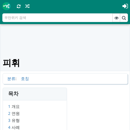
피휘
분류
:
호칭
목차
1
개요
2
연원
3
유형
4
사례