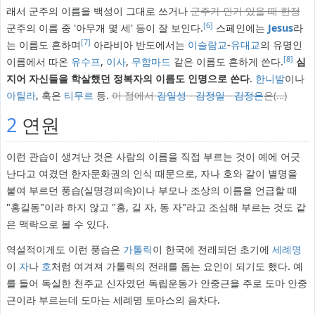
래서 군주의 이름을 백성이 그대로 쓰거나
군주가 인기 있을 때 한정
[6]
군주의 이름 중 '아무개 몇 세' 등이 잘 보인다.
스페인에는
Jesus
라
[7]
는 이름도 흔하며
아라비아 반도에서는
이슬람교
-
유대교
의 유명인
[8]
이름에서 따온
유수프
,
이사
,
무함마드
같은 이름도 흔하게 쓴다.
심
지어 자신들을 학살했던 정복자의 이름도 인명으로 쓴다
.
한니발
이나
아틸라
, 혹은
티무르
등.
이 점에서
김일성
-
김정일
-
김정은
은(…)
2
연원
이런 관습이 생겨난 것은 사람의 이름을 직접 부르는 것이 예에 어긋
난다고 여겼던 한자문화권의 인식 때문으로, 자나 호와 같이 별명을
붙여 부르던 풍습(실명경피속)이나 부모나 조상의 이름을 언급할 때
"홍길동"이라 하지 않고 "홍, 길 자, 동 자"라고 조심해 부르는 것도 같
은 맥락으로 볼 수 있다.
역설적이게도 이런 풍습은
가톨릭
이 한국에 전래되던 초기에
세례명
이
자
나
호
처럼 여겨져 가톨릭의 전래를 돕는 요인이 되기도 했다. 예
를 들어 독실한 천주교 신자였던 독립운동가 안중근을 주로 도마 안중
근이라 부르는데 도마는 세례명 토마스의 음차다.