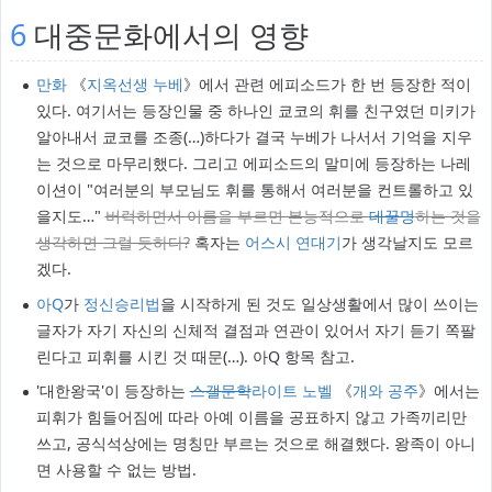
6
대중문화에서의 영향
만화
《
지옥선생 누베
》에서 관련 에피소드가 한 번 등장한 적이
있다. 여기서는 등장인물 중 하나인 쿄코의 휘를 친구였던 미키가
알아내서 쿄코를 조종(…)하다가 결국 누베가 나서서 기억을 지우
는 것으로 마무리했다. 그리고 에피소드의 말미에 등장하는 나레
이션이 "여러분의 부모님도 휘를 통해서 여러분을 컨트롤하고 있
을지도…"
버럭하면서 이름을 부르면 본능적으로
데꿀멍
하는 것을
생각하면 그럴 듯하다?
혹자는
어스시 연대기
가 생각날지도 모르
겠다.
아Q
가
정신승리법
을 시작하게 된 것도 일상생활에서 많이 쓰이는
글자가 자기 자신의 신체적 결점과 연관이 있어서 자기 듣기 쪽팔
린다고 피휘를 시킨 것 때문(…). 아Q 항목 참고.
'대한왕국'이 등장하는
스갤문학
라이트 노벨
《
개와 공주
》에서는
피휘가 힘들어짐에 따라 아예 이름을 공표하지 않고 가족끼리만
쓰고, 공식석상에는 명칭만 부르는 것으로 해결했다. 왕족이 아니
면 사용할 수 없는 방법.