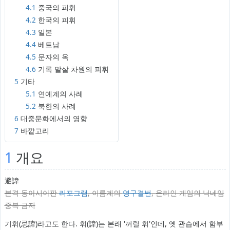
4.1
중국의 피휘
4.2
한국의 피휘
4.3
일본
4.4
베트남
4.5
문자의 옥
4.6
기록 말살 차원의 피휘
5
기타
5.1
연예계의 사례
5.2
북한의 사례
6
대중문화에서의 영향
7
바깥고리
1
개요
避諱
본격 동아시아판
리포그램
, 이름계의
영구결번
, 온라인 게임의 닉네임
중복 금지
기휘(忌諱)라고도 한다. 휘(諱)는 본래 '꺼릴 휘'인데, 옛 관습에서 함부