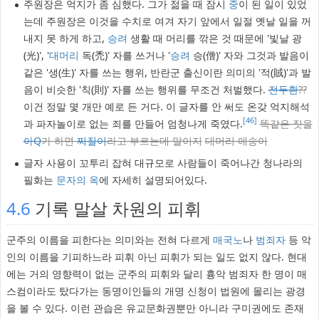
주원장은 억지가 좀 심했다. 그가 젊을 때 잠시
중
이 된 일이 있었
는데 주원장은 이것을 수치로 여겨 자기 앞에서 일절 옛날 일을 꺼
내지 못 하게 하고,
승려
생활 때 머리를 깎은 것 때문에 '빛날 광
(光)', '
대머리
독(禿)' 자를 쓰거나 '
승려
승(僧)' 자와 그것과 발음이
같은 '생(生)' 자를 쓰는 행위, 반란군 출신이란 의미의 '적(賊)'과 발
음이 비슷한 '칙(則)' 자를 쓰는 행위를 무조건 처벌했다.
전두환
??
이건 정말 몇 개만 예로 든 거다. 이 글자를 안 써도 온갖 억지해석
[46]
과 파자놀이로 없는 죄를 만들어 엄청나게 죽였다.
똑같은 짓을
아Q
가 하면
찌질이
라고 부르는데 말이지
대머리 애송이
글자 사용이 꼬투리 잡혀 대규모로 사람들이 죽어나간 청나라의
필화는
문자의 옥
에 자세히 설명되어있다.
4.6
기록 말살 차원의 피휘
군주의 이름을 피한다는 의미와는 전혀 다르게
매국노
나
범죄자
등 악
인의 이름을 기피하느라 피휘 아닌 피휘가 되는 일도 없지 않다. 현대
에는 거의 영향력이 없는 군주의 피휘와 달리 흉악 범죄자 한 명이 매
스컴이라도 탔다가는 동명이인들의 개명 신청이 법원에 몰리는 광경
을 볼 수 있다. 이런 관습은 유교문화권뿐만 아니라 구미권에도 존재