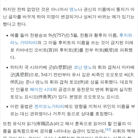
하지만 전혀 없었던 것은 아니어서
덴노
나 권신의 이름에서 통자가 아
닌 글자를 바꾸게 하여 지명이 변경되거나 성씨가 바뀌는 예가 있기는
했다고 한다.
예를 들어 천평승보 9년(757년) 5월, 천황과 황후의 이름,
후지와
라노 가마타리
와 그 아들 후히토의 이름을 쓰는 것이 금지된 이래
로 카바네인 오비토(首)와 후히토(史)를 전부 히토(毗登)로 피휘했
다.
히타치 국 시라카베 군(白壁郡)은
코닌 덴노
의 휘와 겹쳐서 마카베
군(真壁郡)으로, 5세기 전반부터 유서 깊은 씨족인 오오토모 씨(大
伴氏)는 준나 덴노의 휘와 겹쳐 토모(伴)로 성을 피휘했다. 대표적
인 인물로
헤이안 시대
의 공경으로 응천문의 변에 휘말려 실각한
토모노 요시오(伴善男)가 있다. 본명은 오오토모노 요시오.
이런 용법은
겐지모노가타리
에도 영향을 끼쳐서 귀인의 이름을 부
르는 대신 관위명이나 거주지 등으로 상대를 호칭했다.
또한 유식자 읽기(有職読み)라고 해서 훈독으로 읽어야 할 인물의 이
[42]
름을 음독함으로써 경의를 나타내는 습관이 있었는데,
피휘와 맥락