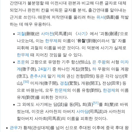
간연대가 불분명할 때 이전시대 판본과 비교해 다른 글자로 대체
되었거나 완전히 칸을 비워둔 글자를 분석, 출간연대를 알아내는
근거로 쓰인다. 때문에 저작연대를 올리려 하는
위서
(僞書)를 적발
하는 데 매우 유용하다.
괴철
(蒯徹)은
사마천
(司馬遷)의 《
사기
》에서 '괴통(蒯通)'으로
나오는데, 이는
한무제
의 이름이 '
유철'
(劉徹)이라서 '철' 자를
피휘해 괴철의 이름을 바꾼 것이다. 이 덕분에 사기가 실제로
한무제
때 지어진 것임을 알 수 있다.
조운
의 고향으로 유명한 기주 항산(恒山),
은
주왕
의 서형
미자
계
(微子啓),
24절기
중 하나인 계칩(啓蟄),
하
우왕의 아들 계왕
(啓王),
춘추시대
말기
제
의 권신 전항(田恒) 등은 각각 상산(常
[50]
山),
미자개(微子開),
경칩
(驚蟄), 개왕(開王), 전상(田常) 등
으로 바꿨는데, 모두
한문제
의 이름 유항(劉恒),
한경제
의 이름
유계(劉啓)를 피휘한 것이다.
[51]
그 외에도 사기에는 담(談)을 동(同), 희(喜)
를 희(釐)로 바꿔
썼는데, 이것은 사마천의 아버지
사마담
(司馬談)과 사마천의
할아버지 사마희(司馬喜)의 이름을 피휘한 것이다.
관우
가 황제(관성대제)를 넘어 신으로 추대된 이후에 중국 후대 왕