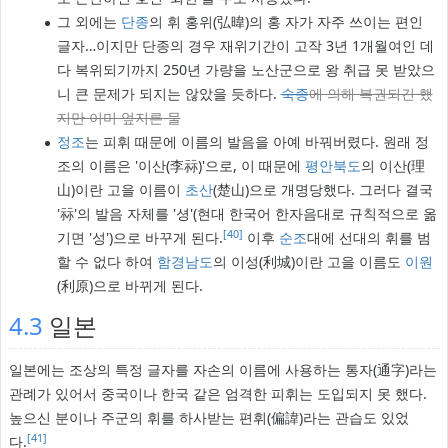
그 외에는
단종
의 휘 홍위(弘暐)의 홍 자가 자주 쓰이는 편인
글자…이지만 단종의 경우 재위기간이 고작 3년 1개월여인 데
다 복위되기까지 250년 가량을 노산군으로 왕 취급 못 받았으
니 큰 문제가 되지는 않았을 듯하다.
숙종
에 의해 복권되긴 했
지만 이미 엎지른 물
정조
는 피휘 때문에 이름의 발음을 아예 바꿔버렸다. 원래 정
조의 이름은 '이산(李祘)'으로, 이 때문에
평안북도
의 이산(理
山)이란 고을 이름이
초산
(楚山)으로 개명당했다. 그러다 결국
'祘'의 발음 자체를 '셩'(현대 한국어 한자음대로 규칙적으로 옮
[40]
기면 '성')으로 바꾸게 된다.
이후
순조
대에 선대의 휘를 범
할 수 없다 하여
함경남도
의 이성(利城)이란 고을 이름도
이원
(利原)으로 바뀌게 된다.
4.3
일본
일본에는 조상의 특정 글자를 자손의 이름에 사용하는 통자(通字)라는
관례가 있어서 중국이나 한국 같은 엄격한 피휘는 도입되지 못 했다.
높으신 분이나 주군의 휘를 하사받는 편휘(偏諱)라는 관습도 있었
[41]
다.