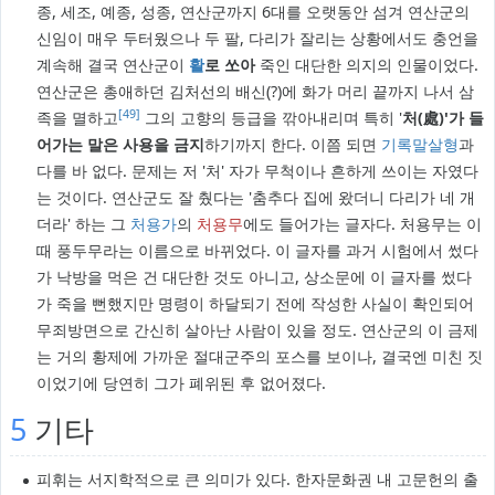
종, 세조, 예종, 성종, 연산군까지 6대를 오랫동안 섬겨 연산군의
신임이 매우 두터웠으나 두 팔, 다리가 잘리는 상황에서도 충언을
계속해 결국 연산군이
활
로 쏘아
죽인 대단한 의지의 인물이었다.
연산군은 총애하던 김처선의 배신(?)에 화가 머리 끝까지 나서 삼
[49]
족을 멸하고
그의 고향의 등급을 깎아내리며 특히 '
처(處)'가 들
어가는 말은 사용을 금지
하기까지 한다. 이쯤 되면
기록말살형
과
다를 바 없다. 문제는 저 '처' 자가 무척이나 흔하게 쓰이는 자였다
는 것이다. 연산군도 잘 췄다는 '춤추다 집에 왔더니 다리가 네 개
더라' 하는 그
처용가
의
처용무
에도 들어가는 글자다. 처용무는 이
때 풍두무라는 이름으로 바뀌었다. 이 글자를 과거 시험에서 썼다
가 낙방을 먹은 건 대단한 것도 아니고, 상소문에 이 글자를 썼다
가 죽을 뻔했지만 명령이 하달되기 전에 작성한 사실이 확인되어
무죄방면으로 간신히 살아난 사람이 있을 정도. 연산군의 이 금제
는 거의 황제에 가까운 절대군주의 포스를 보이나, 결국엔 미친 짓
이었기에 당연히 그가 폐위된 후 없어졌다.
5
기타
피휘는 서지학적으로 큰 의미가 있다. 한자문화권 내 고문헌의 출