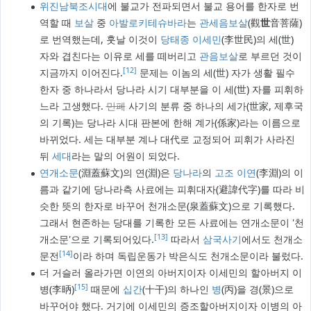
위진남북조시대
에 불교가 전파되면서 불교 용어를 한자로 번
역할 때
보살
중
아발로키테슈바라
는
관세음보살
(觀
世
音菩薩)
로 번역했는데, 훗날 이것이
당태종
이세민
(李世民)의 세(世)
자와 겹친다는 이유로 세를 떼버리고
관음보살
로 부르던 것이
[12]
지금까지 이어진다.
문제는 이놈의 세(世) 자가 생활 필수
한자 중 하나라서 당나라 시기 대부분을 이 세(世) 자를 피휘하
느라 고생했다.
민폐
사기의 분류 중 하나의 세가(世家, 제후국
의 기록)는 당나라 시대 판본에 한해 계가(係家)라는 이름으로
바뀌었다. 세는 대부분 계나 대代로 교정되어 피휘가 사라진
뒤
세대
라는 말의 어원이 되었다.
연개소문
(淵蓋蘇文)의 연(淵)은
당나라
의
고조
이연
(李淵)의 이
름과 같기에 당나라측 사료에는 피휘대자(避諱代字)를 따라 비
슷한 뜻의 한자로 바꾸어 천개소문(泉蓋蘇文)으로 기록했다.
그래서 현존하는 당대를 기록한 모든 사료에는 연개소문이 '천
[13]
개소문'으로 기록되어있다.
따라서
삼국사기
에서도 천개소
[14]
문전
이라 하며 독립운동가 박은식도 천개소문이라 불렀다.
더 거슬러 올라가면 이연의 아버지이자 이세민의 할아버지 이
[15]
병(李昞)
때문에
십간
(十干)의 하나인
병
(丙)을 경(景)으로
바꾸어야 했다. 거기에 이세민의 증조할아버지이자 이병의 아