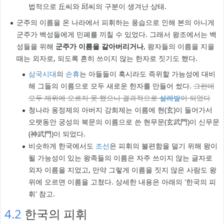
법적으로 丘씨와 邱씨의 구분이 생겨난 상태.
군주의 이름을 온 나라에서 피휘하는 풍습으로 인해 본의 아니게
군주가 백성들에게 민폐를 끼칠 수 있었다. 그래서 왕조에서는 백
성들을 위해
군주가 이름을 갈아버리거나
, 왕자들의 이름을 지을
때는 외자로, 되도록 흔히 쓰이지 않는 한자로 짓기도 했다.
삼국시대
의
손휴
는 아들들이 혹시라도 즉위할 가능성에 대비
해 그들의 이름으로 모두 새로운 한자를 만들어 썼다.
그런데
모두 제위에 오르지 못 했으니 결과적으로
설레발
이 되었다
청나라 옹정제의 아버지 강희제는 이름에 현(玄)이 들어가서
오랫동안 궁성의 북문의 이름으로 쓴 현무문(玄武門)이 신무문
(神武門)이 되었다.
비슷하게 한국에서도
조선
은 피휘의 불편함을 덜기 위해 왕이
될 가능성이 있는 왕족들의 이름은 자주 쓰이지 않는 글자로
외자 이름을 지었고, 만약 그렇게 이름을 짓지 않은 사람도 왕
위에 오르면 이름을 고쳤다. 상세한 내용은 아래의 '한국의 피
휘' 참고.
4.2
한국의 피휘