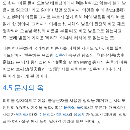
도 한다. 예를 들어 오늘날 베트남어에서 利는 lợi라고 읽는데 본래 발
음대로 읽으면 lì라고 읽어야 했던 모양이다. 이것은 후 레 왕조(後黎)
태조 黎利의 이름을 그대로 부르지 않기 위해 利의 발음을 바꿔 lợi로
읽게 한 것이다. 그러다가 이제는 利 자체의 발음이 완전히 바뀐 채로
정착되어 오늘날 黎利의 이름을 부를 때도 바뀐 발음으로 읽는다고.
즉, 본래 발음에 가까운 '레리'가 아니라 '레러이'로 읽는다는 뜻.
다른 한자문화권 국가처럼 이름자를 피휘한 사례도 있다. 예를 들어
베트남에서 현존하는 유일한
실록
인 응우옌 왕조의 『대남식록(大南
寔錄)』은 당시 황제였던 민 망(明命, Minh Mang)황제의 황후의 이름
이었던 호씨실(胡氏實)의 '실(實)' 자를 피휘하여 '실록'이 아니라 '식
록'이라 불리게 된 것이다.
4.5
문자의 옥
피휘를 정치적으로 이용, 불용문자를 사용한 정적을 제거하는 사례도
빈번히 있었다. 이것을 필화, 혹은
문자의 옥
이라고 부른다. 대표적인
사례가
명나라
태조
주원장
과
청나라
의
옹정제
가 일으킨 피바람. 정말
글자 하나 잘못 써서 목이 날아간 예라고 보면 된다(…).