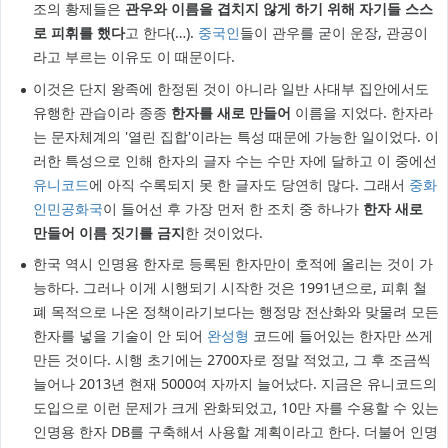
조의 황제들은
관우와 이름을 겹치지 않게 하기 위해 자기들 스스
로 피휘를 했다
고 한다(…).
중국인
들이 관우를 굳이 운장, 관공이
라고 부르는 이유도 이 때문이다.
이것은 단지 왕족에 한정된 것이 아니라 일반 사대부 집안에서도
유행한 관습이라 종종
한자를 새로 만들어
이름을 지었다. 한자라
는 문자체계의 '열린 집합'이라는 특성 때문에 가능한 일이었다. 이
러한 특성으로 인해 한자의 글자 수는 수만 자에 달하고 이 중에선
유니코드
에 아직 수록되지 못 한 글자도 당연히 많다. 그래서
중화
인민공화국
이 들어선 후 가장 먼저 한 조치 중 하나가
한자 새로
만들어 이름 짓기를 금지
한 것이었다.
한국 역시 인명용 한자로 등록된 한자만이 호적에 올리는 것이 가
능하다. 그러나 이게 시행되기 시작한 것은 1991년으로, 피휘 철
폐 목적으로 나온 정책이라기보다는 행정망 전산화와 맞물려 모든
한자를 넣을 기술이 안 되어
완성형
코드에 들어있는 한자만 쓰게
만든 것이다. 시행 초기에는 2700자로 정말 적었고, 그 후 조금씩
늘어나 2013년 현재 5000여 자까지 늘어났다. 지금은 유니코드의
도입으로 이런 문제가 크게 완화되었고, 10만 자를 수용할 수 있는
인명용 한자 DB를 구축해서 사용할 계획이라고 한다. 더불어 인명