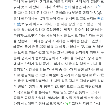
하게 되는 문제가 생기므로 이를 방지하기 위해 원래 발음대로
[22]
읽지 못 하게 했다. 그래서 丘/邱의
관화
발음인 치우(qiū)
를 그대로 읽지 못 하고 대신 운미(韻尾) 부분을 생략한 치(qī:
현대 관화에서는 七과 발음이 같음. 당시에도 그랬는지는
확인
바람
)로 읽게 바꿨다.
아니, 그럼 다른 방언 쓰는 사람은 어쩌
라고
청나라가 망하고 중화민국이 세워진 직후인 1912년에는
추펑자(丘鳳甲)이라는 사람이 邱씨를 丘씨로 되돌리자는 주장
을 했는데, 그 이유는 공자 시대에는 피휘하는 습관이 없었기
때문에 굳이 丘를 邱로 바꿔 쓸 이유가 없다는 것. 그래서 일부
는 丘씨로 되돌아갔고 일부는 그냥 邱씨를 유지하게 되면서 구
분이 생겼다가 중화인민공화국 시대에 들어서면서 중국 본토
에서는 간체가 정식 문자가 되자 다시 丘씨와 邱씨는 다시 통
합되었다. 간체를 만들 때 원칙 중 하나가 비슷한 글자는 한 글
자로 통일하는 것이었기 때문에 청나라 때와는 반대로 邱와 坵
는 丘로 강제통합되었다. 하지만 성을 강제로 갈아버리면 심리
적 반발이 생기는 게 당연한 일. 법적으로는 丘로 바뀌었어도
사적으로는 邱를 쓴다든지 하는 일도 있었던 듯하다. 그래서
중국은 규정을 완화해 1988년에 邱 자를 간체의 일부로 추가
하되 성씨에만 한정해 쓰도록 했다.
#
그래서 지금은 다시