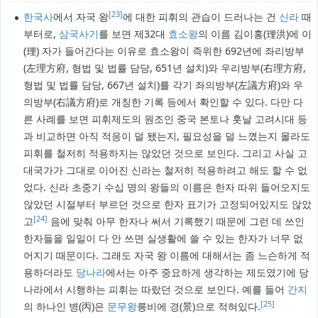
[23]
한국사
에서 자국 왕
에 대한 피휘의 관습이 드러나는 건
신라
때
부터로,
삼국사기
를 보면 제32대
효소왕
의 이름 김이홍(理洪)에 이
(理) 자가 들어간다는 이유로 효소왕이 즉위한 692년에 좌리방부
(左理方府, 형법 및 법률 담당, 651년 설치)와 우리방부(右理方府,
형법 및 법률 담당, 667년 설치)를 각기 좌의방부(左議方府)와 우
의방부(右議方府)로 개칭한 기록 등에서 확인할 수 있다. 다만 다
른 사례를 보면 피휘제도의 원조인 중국 본토나 훗날 고려시대 등
과 비교하면 아직 적응이 덜 됐는지, 필요성을 덜 느꼈는지 몰라도
피휘를 철저히 적용하지는 않았던 것으로 보인다. 그리고 사실 고
대국가가 그대로 이어진 신라는 철저히 적용하려고 해도 할 수 없
었다. 신라 초중기 수십 명의 왕들의 이름은 한자 따위 들어오지도
않았던 시절부터 부르던 것으로 한자 표기가 고정되어있지도 않았
[24]
고
음에 맞춰 아무 한자나 써서 기록했기 때문에 그런 데 쓰인
한자들을 일일이 다 안 쓰면 실생활에 쓸 수 있는 한자가 너무 없
어지기 때문이다. 그래도 자국 왕 이름에 대해서는 좀 느슨하게 적
용하더라도
당나라
에서는 아주 중요하게 생각하는 제도였기에 당
나라에서 시행하는 피휘는 따랐던 것으로 보인다. 예를 들어
간지
[25]
의 하나인 병(丙)은
문무왕
릉비에 경(景)으로 적혀있다.