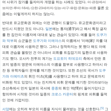
어 사위가 장가를 들자마자 개명을 하는 사례도 있었다.
이 관점에서
보자면 루이 18세, 요한 23세까지 있는 서구 유럽 문화는 패륜
물론 요
즘에는 이렇게까지 하지는 않는다.
반대로 유교문화권 외에는 이런 관행이 드물었다. 유교문화권이라고
반드시 지켰던 것도 아니다.
일본
에는 통자(通字)라고 해서 특정 글자
를 한 집안의 이름자에 대대로 넣는 관습이 있었다. 예를 들어
도쿠가
와 막부
의 쇼군들은
도쿠가와 이에야스
의 이름에서 '이에(家)' 자를 대
대로 이름자에 사용하곤 했다. 그러나 정착하지는 못 했다 해도 아예
피휘 관습을 몰랐던 건 아니라서 피휘를 트집잡기의 일환으로 사용하
기도 했다. 오사카 전투의 계기는
도요토미 히데요리
측에서 만든 호
코지 범종의 명문에 이에야스의 이름을 함부로 사용했다고 하야시 라
잔 등 유학자들이 문제를 제기한 것이었다. 또한 조선의 국서가
도쿠
가와 이에미츠
의 휘인 미츠(光)를 사용했다고 하여 외교 문제로까지
비화된 적도 있었다. 이는 진지하게 피휘 문제를 제기한 것이라보다는
조선측에서 먼저 일본의 국서에
중종
의 휘인 역(懌)이 들어가있다고
항의하여 시작된 것이라 일종의
크로스 카운터
의 핑계로 피휘를 들먹
인 것에 가깝지만.
[5]
서양
에는 오히려 부모의 이름을 자식이 물려받는 것을 선호한다.
그