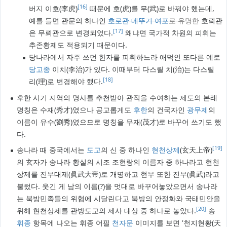
[16]
버지 이호(李虎)
때문에 호(虎)를 무(武)로 바꿔야 했는데,
예를 들면 관문의 하나인
호로관
메뚜기
여포
로 유명한
호뢰관
[17]
은 무뢰관으로 변경되었다.
왜냐면 국가적 차원의 피휘는
추존황제도 적용되기 때문이다.
당나라에서 자주 쓰던 한자를 피휘하느라 애먹인 또다른 예로
당고종
이치(李治)가 있다. 이때부터 다스릴 치(治)는 다스릴
[18]
리(理)로 변경해야 했다.
후한 시기 지역의 명사를 추천받아 관직을 수여하는 제도의 본래
명칭은 수재(秀才)였으나 공교롭게도
후한
의 건국자인
광무제
의
이름이 유수(劉秀)였으므로 명칭을 무재(茂才)로 바꾸어 쓰기도 했
다.
[19]
송나라 때 중국에서는
도교
의 신 중 하나인
현천상제
(玄天上帝)
의 玄자가 송나라 황실의 시조 조현랑의 이름자 중 하나라고 현천
상제를 진무대제(眞武大帝)로 개명하고 현무 또한 진무(眞武)라고
불렀다. 웃긴 게 남의 이름(?)을 멋대로 바꾸어놓았으면서 송나라
는 북방민족들의 위협에 시달린다고 북방의 안정화와 국태민안을
[20]
위해 현천상제를 관방도교의 제사 대상 중 하나로 놓았다.
송
휘종
항목에 나오는 휘종 어필
천자문
이미지를 보면 '천지현황(天