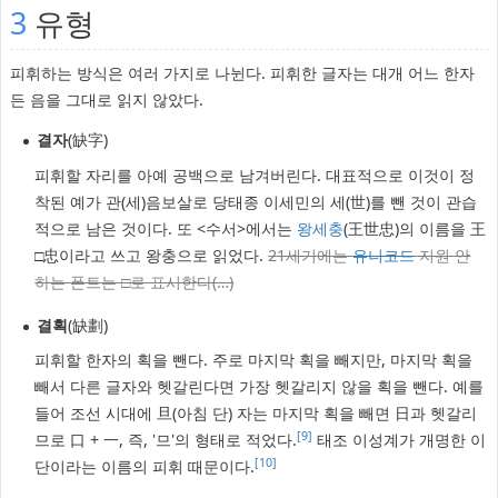
3
유형
피휘하는 방식은 여러 가지로 나뉜다. 피휘한 글자는 대개 어느 한자
든 음을 그대로 읽지 않았다.
결자
(缺字)
피휘할 자리를 아예 공백으로 남겨버린다. 대표적으로 이것이 정
착된 예가 관(세)음보살로 당태종 이세민의 세(世)를 뺀 것이 관습
적으로 남은 것이다. 또 <수서>에서는
왕세충
(王世忠)의 이름을 王
□忠이라고 쓰고 왕충으로 읽었다.
21세기에는
유니코드
지원 안
하는 폰트는 □로 표시한다(…)
결획
(缺劃)
피휘할 한자의 획을 뺀다. 주로 마지막 획을 빼지만, 마지막 획을
빼서 다른 글자와 헷갈린다면 가장 헷갈리지 않을 획을 뺀다. 예를
들어 조선 시대에 旦(아침 단) 자는 마지막 획을 빼면 日과 헷갈리
[9]
므로 口 + 一, 즉, '므'의 형태로 적었다.
태조 이성계가 개명한 이
[10]
단이라는 이름의 피휘 때문이다.