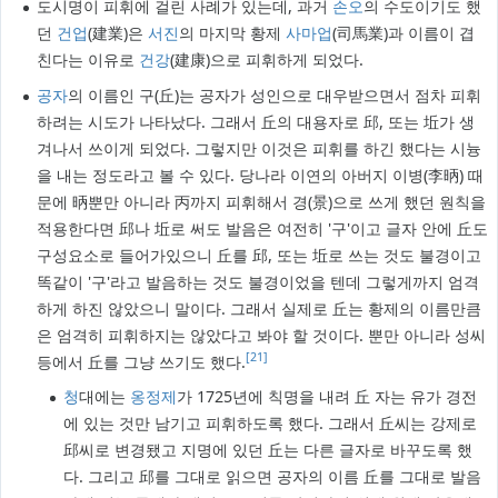
도시명이 피휘에 걸린 사례가 있는데, 과거
손오
의 수도이기도 했
던
건업
(建業)은
서진
의 마지막 황제
사마업
(司馬業)과 이름이 겹
친다는 이유로
건강
(建康)으로 피휘하게 되었다.
공자
의 이름인 구(丘)는 공자가 성인으로 대우받으면서 점차 피휘
하려는 시도가 나타났다. 그래서 丘의 대용자로 邱, 또는 坵가 생
겨나서 쓰이게 되었다. 그렇지만 이것은 피휘를 하긴 했다는 시늉
을 내는 정도라고 볼 수 있다. 당나라 이연의 아버지 이병(李昞) 때
문에 昞뿐만 아니라 丙까지 피휘해서 경(景)으로 쓰게 했던 원칙을
적용한다면 邱나 坵로 써도 발음은 여전히 '구'이고 글자 안에 丘도
구성요소로 들어가있으니 丘를 邱, 또는 坵로 쓰는 것도 불경이고
똑같이 '구'라고 발음하는 것도 불경이었을 텐데 그렇게까지 엄격
하게 하진 않았으니 말이다. 그래서 실제로 丘는 황제의 이름만큼
은 엄격히 피휘하지는 않았다고 봐야 할 것이다. 뿐만 아니라 성씨
[21]
등에서 丘를 그냥 쓰기도 했다.
청
대에는
옹정제
가 1725년에 칙명을 내려 丘 자는 유가 경전
에 있는 것만 남기고 피휘하도록 했다. 그래서 丘씨는 강제로
邱씨로 변경됐고 지명에 있던 丘는 다른 글자로 바꾸도록 했
다. 그리고 邱를 그대로 읽으면 공자의 이름 丘를 그대로 발음