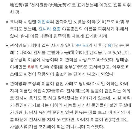
地玄黃)'을 '천지원황'(天地元黃)으로 표기했는데 이것도 玄을 피휘
한 것.
요나라 시절엔
여진족
의 한자어인 女眞을 여직(女直)으로 바꿔 부
르기도 했는데,
요나라
흥종
야율종진의 이름을 피휘하기 위해서
였다. 황제 이름 때문에 민족명을 다르게 표기한 사례.
관직명도 피휘에 걸린 사례가 있다.
주나라
의 제후국
송
나라는 본
래 주나라의 관제를 본받아 사공(司空)이란 관직을 두고 있었는데,
송무공의 이름이 사공이라 이 관직을 사성으로 바꾸었다. 당태종
이세민은
6부
의 민부(民部)를 호부(戶部)로 고쳐버렸고, 이후로 6
조에도 이것이 적용되어 호조라는 단어가 나오게 되었다.
관직명과 조상의 이름이 겹친 사례로 당나라 대시인 이하는 아버
지의 이름인 이진숙(李晉肅)과 진사(進士)의 발음이 겹친다는 이유
로 진사시 응시도 못 하고 탈락했다는 이야기가 있는데, 사실 피휘
가 원인이라기보다는 이하의 재능을 시기한 문인들이 붙인 구실에
가까웠다. 당시 유명한 문인이었던 한유는 이를 보고 '아버지의 이
름 때문에 진사시를 치지 못 한다면, 아버지 이름이 인(仁)인 자는
사람(人)이기를 포기해야 되는 거냐'(…)며 디스했다.