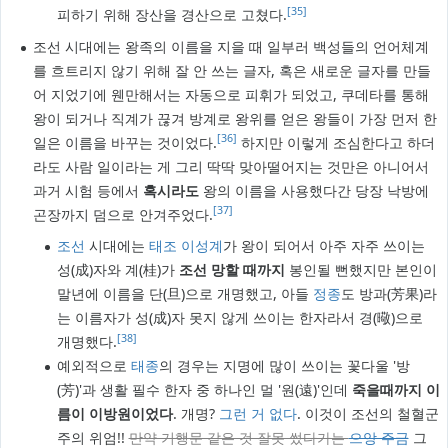
[35]
피하기 위해 장산을 경산으로 고쳤다.
조선 시대에는 왕족의 이름을 지을 때 일부러 백성들의 언어체계
를 흐트리지 않기 위해 잘 안 쓰는 글자, 혹은 새로운 글자를 만들
어 지었기에 웬만해서는 자동으로 피휘가 되었고, 쿠데타를 통해
왕이 되거나 직계가 끊겨 방계로 왕위를 얻은 왕들이 가장 먼저 한
[36]
일은 이름을 바꾸는 것이었다.
하지만 이렇게 조심한다고 하더
라도 사람 일이라는 게 그리 딱딱 맞아떨어지는 것만은 아니어서
과거 시험 등에서
혹시라도
왕의 이름을 사용했다간 당장 낙방에
[37]
곤장까지 덤으로 안겨주었다.
조선
시대에는
태조
이성계
가 왕이 되어서 아주 자주 쓰이는
성(成)자와 계(桂)가
조선 망할 때까지
봉인될 뻔했지만 본인이
말년에 이름을 단(旦)으로 개명했고, 아들
정종
도 방과(芳果)라
는 이름자가 성(成)자 못지 않게 쓰이는 한자라서 경(曔)으로
[38]
개명했다.
예외적으로
태종
의 경우는 지명에 많이 쓰이는 꽃다울 '방
(芳)'과 생활 필수 한자 중 하나인 멀 '원(遠)'인데
죽을때까지 이
름이 이방원이었다
. 개명?
그런 거 없다
. 이것이 조선의 철혈군
주의 위엄!!
만약 기행문 같은 것 잘못 썼다가는
으앙 주금
그