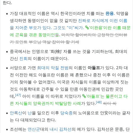
한다.
가장 대표적인 이름은 역시 한국인이라면 치를 떠는
완용
. 악명을
생각하면 동명이인이 없을 것 같지만
진짜로 자식에게 이런 이름
을 지어준 부모가 있다. 그것도 "이"씨가.
'이완용'이란 이름 때문
에 곤욕을 겪은 동명이인들
.
마지막 할아버지의 긍정적인 인터뷰
가 포인트
부모님 멱살 잡아야 할 기세
중국에서는 인명으로 '회(檜)' 자를 쓰는 것을 기피하는데, 희대의
간신
진회
의 이름이기 때문이다.
서양으로 가면
희대의 악질 전범
의 이름인
아돌프
가 있다. 2차 대
전 이전만 해도 아돌프란 이름은 꽤 흔했으나 종전 이후 이 이름은
거의 찾아볼 수 없어졌다. 미국은 자식들의 이름을 이상하게 짓는
것도 아동학대로 간주될 수 있을 만큼 아동인권에 민감한 곳인
[47]
데,
아이 이름을 이 따위로 지었다가
'아돌프'는 물론이고 다
[48]
른 자식들의 양육권까지 박탈당한 사례
가 있다.
싸다 싸
안록산
이
난
을 일으킨 이후
당숙종
의 노여움으로 안安이라는 글자
는 다 대체되었다고 한다.
조선에는
연산군
대의
내시
김처선
의 예가 있다. 김처선은 문종, 단