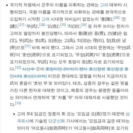
국가적 차원에서 군주의 이름을 피휘하는 관례는
고려
때부터 시
행되었다. 국왕 이름을 국가적으로 피휘하는 관례를 본격적으로
[26]
도입하기 시작한
고려
시대엔 자비심이 없었는지 '륭(隆)',
'건
[27]
[28]
[29]
[30]
(建)',
'무(武)',
'요(堯)',
'치(治)',
등 자주 쓰이는 한자가
고려조 멸망까지 봉인당했다. 따라서 륭(隆)은 풍(豊), 건(健)은 립
(立), 무(武)는 호(虎), 요(堯)는 고(高), 치(治)는 理(리), 창(昌)은 녕
[31]
(寧)으로
바꿔 써야 했다. 그래서 고려 시대의 문헌에는 '무반(武
班)'이 '호반(虎班)'으로 표기되었고, '무장(武將)'이 '호장(虎將)'으로
표기되었으며, 무(武) 자는 모두 호랑이 호(虎) 자로 표기되어있
[32]
다.
사신수
중에
호랑이만
2마리가 됐다
호신정변
호신정권
호
인시대
호신(드라마)
이것은 현대에도 영향을 미쳐서 지금까지도
武의 훈음이 '호반 무'로 되어있다. 태조, 성종의 경우는 같은 뜻을
가진 다른 한자로 대체한 것이고, 혜종의 경우는 용맹한 동물이라
는 의미에서 연계하여 '호' 자를 '무' 자의 대체자로 사용했던 것이
[33]
다.
고려 3대 임금인 정종의 휘 요는 '요임금 요(堯)'였기 때문에
삼
국유사
에 기술된
단군신화
기사에서는 '요임금과 같은 때'라는
의미의 '여요동시(如堯同時)'가 '여고동시(如高同時)'로 표기되