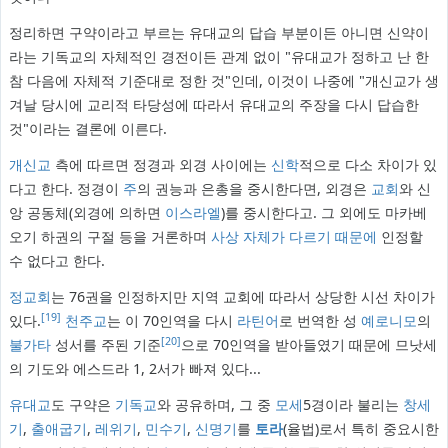
정리하면 구약이라고 부르는 유대교의 답습 부분이든 아니면 신약이
라는 기독교의 자체적인 경전이든 관계 없이 "유대교가 정하고 난 한
참 다음에 자체적 기준대로 정한 것"인데, 이것이 나중에 "개신교가 생
겨날 당시에 교리적 타당성에 따라서 유대교의 주장을 다시 답습한
것"이라는 결론에 이른다.
개신교
측에 따르면 정경과 외경 사이에는
신학
적으로 다소 차이가 있
다고 한다. 정경이
주
의 권능과 은총을 중시한다면, 외경은
교회
와 신
앙 공동체(외경에 의하면
이스라엘
)를 중시한다고. 그 외에도 마카베
오기 하권의 구절 등을 거론하며
사상 자체가 다르기 때문에
인정할
수 없다고 한다.
정교회
는 76권을 인정하지만 지역 교회에 따라서 상당한 시선 차이가
[19]
있다.
천주교
는 이 70인역을 다시
라틴어
로 번역한 성
예로니모
의
[20]
불가타
성서를 주된 기준
으로 70인역을 받아들였기 때문에 므낫세
의 기도와 에스드라 1, 2서가 빠져 있다...
유대교
도 구약은
기독교
와 공유하며, 그 중
모세
5경이라 불리는
창세
기
,
출애굽기
,
레위기
,
민수기
,
신명기
를
토라
(율법)로서 특히 중요시한