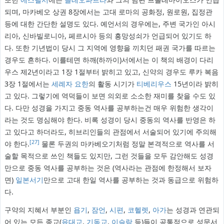
되며, 마카베오 상권 8장에서는 고대 로마의 공화정, 원로원, 집정관
등에 대한 간단한 설명도 있다. 예언서의 경우에는, 주변 국가인 아시
리아, 신바빌로니아, 페르시아 등의 흥망성쇠가 언급되어 있기도 하
다. 또한 기년법이 당시 그 지역에 영향을 끼치던 패권 국가를 따르는
경우도 흔하다. 이를테면 하깨(하까이)서에서는 이 책의 배경이 다리
우스 제2년이라고 1장 1절부터 밝히고 있고, 신약의 경우도 루카 복음
3장 1절에서는
세례자 요한
의 활동 시기가
티베리우스
15년이라 밝히
고 있다. 그렇기에 역덕들이 보면 의외로 소소한 재미를 찾을 수도 있
다. 다만 성경을 가지고 중동 역사를 공부하는건 매우 위험한 생각이
라는 것도 명심해야 한다. 비록 성경이 당시 중동의 역사를 반영은 하
고 있다고 하더라도, 히브리인들의 관점에서 서술되어 있기에 주의해
[27]
야 한다.
물론 두권의 마카베오기처럼 정말 본격적으로 역사를 서
술할 목적으로 쓰인 책들도 있지만, 그런 것들을 모두 감안해도 성경
만으로 중동 역사를 공부하는 것은 (역사라는 관점에 한정해서 보자
면)
일본서기
만으로 고대 한일 역사를 공부하는 것과 동급으로 위험하
다.
구약의 지혜서 부분인
욥기
,
잠언
,
시편
,
코헬렛
,
아가
는 성경과 연관되
어 있는 모든 종교(
유대교
,
기독교
,
이슬람
등)들이 공통적으로 성문서