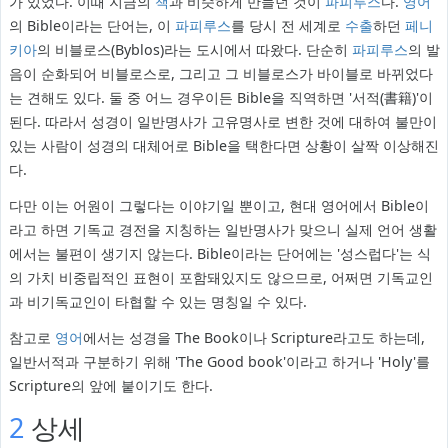
가 있었다. 이때 지금의
책
과 비슷하게 만들던 것이
파피루스
다.
영어
의 Bible이라는 단어는, 이
파피루스
를 당시 전 세계로
수출
하던
페니
키아
의 비블로스(Byblos)라는 도시에서 따왔다. 단순히
파피루스
의 발
음이 순화되어 비블로스로, 그리고 그 비블로스가 바이블로 바뀌었다
는 견해도 있다. 둘 중 어느 경우이든 Bible을 직역하면 '서적(書籍)'이
된다. 따라서 성경이 일반명사가 고유명사로 변한 것에 대하여 불만이
있는 사람이 성경의 대체어로 Bible을 택한다면 상황이 살짝 이상해진
다.
다만 이는 어원이 그렇다는 이야기일 뿐이고, 현대 영어에서 Bible이
라고 하면 기독교 경전을 지칭하는 일반명사가 맞으니 실제 언어 생활
에서는 불편이 생기지 않는다. Bible이라는 단어에는 '성스럽다'는 식
의 가치 비중립적인 표현이 포함돼있지도 않으므로, 어쩌면 기독교인
과 비기독교인이 타협할 수 있는 명칭일 수 있다.
참고로
영어
에서는 성경을 The Book이나 Scripture라고도 하는데,
일반서적과 구분하기 위해 'The Good book'이라고 하거나 'Holy'를
Scripture의 앞에 붙이기도 한다.
2
상세