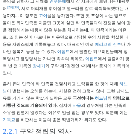
죽임을 당하자 그 시체를
인수분해
해서 각 지파에게 보냈다는 내용부
[29]
[30]
터
, 서로 머리채를 휘어잡고 옆구리를 칼로 뿍찍뿍찍했다는 내
용까지… 이 정도면
고어
물을 능가한다. 또한 옛 조상이 사는 땅으로
돌아온 유대민족은 지금껏 그곳에 살던 타 민족들과의 전쟁을 벌여 땅
을 점령해가는 내용이 많은 부분을 차지하는데, 타 민족이라는 이유
로, 또 믿는 신이 다르다는 이유만으로 상당한 수의 사람을 학살한 내
용을 자랑스럽게 기록해놓고 있다. 대표적인 예로
예리코의 전투
나 가
나안 정복기 등을 들 수 있다.
이집트
에서 탈출한 히브리인들에게 정
복당하고 멸망당하는 가나안 족속의 죄목도,
이집트
에서 탈출하기 몇
백 년 전 기록인
창세기
와 구약 제2경전인 <지혜서> 등지에 기록되어
있다.
흔히 유대 민족이 타 민족을 전멸시키고 노략질을 한 것에 대해
하느
님
이 벌했다는 오해를 하는데, 사실은 전혀 그렇지 않다. 그런 남녀노
유를 가리지 않는 학살과 노략은 모두
극선하다는
하느님
의 명령으로
시행된 것으로 기술되어 있다.
심지어
사울
의 경우처럼 다른 민족의
소유를 전멸치 않았다는 이유로 벌을 받는 경우도 있다. 덕분에 이는
기독교
를 비판하는 이들의 좋은 떡밥거리가 되기도 한다.
2.2.1
구약 정립의 역사