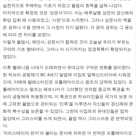
실천적으로 주해하는 기초가 되었고 율법의 효력을 넓혀 나갔다.
마지막으로 확정된 것은 '성문서'이다. 이는 예루살렘 성전의 경신례와
회당 집회 때 사용되었고, '시편'으로 시작한다. 그러나 성문서의 책들
은 권위나 수용 면에서 그 사정이 각기 달랐다. 각 권의 권위는 그 용도
에 따라 큰 차이를 보였다.
이렇게 율법서, 예언서, 성문서가 합쳐진 것이 오늘날 우리가 부르는
구약의 기초 형태이다. 그러나 이 시기까지는 정경목록이 확정되지는
않았다.
이후 헬레니즘 시대가 도래하면서 유대교와 구약은 변화를 맞이한다.
한 히브리 공동체가 BC 4세기 말엽에 이집트 알렉산드리아에 시워졌
으며, 이때에 팔레스타인은 프톨레마이오스 왕조의 강역에 있었다. 프
톨레마이오스 왕조는 페르시아가 그러했던 것처럼 종교적 특권을 히
브리 공동체에 허용했으며, 이 특권으로 히브리인들은 국가의 보호 아
래 고유한 율법으로 관리되는 '민족'을 이루면서 자신들의 경신례와 문
화적 특수성을 보존할 수 있었다. 그런데 이집트의 유대인들은 점차
일상에서 그리스어를 쓰게 되면서, 율법 역시 그리스어로 곧 번역되었
다.
'아리스테아의 편지'라 불리는 문서에 의하면 이 번역은 프톨레마이오