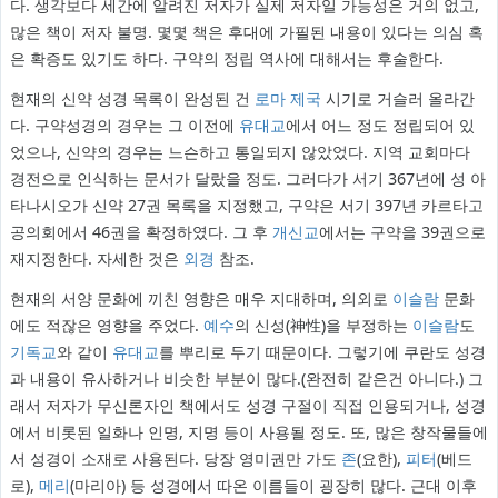
다. 생각보다 세간에 알려진 저자가 실제 저자일 가능성은 거의 없고,
많은 책이 저자 불명. 몇몇 책은 후대에 가필된 내용이 있다는 의심 혹
은 확증도 있기도 하다. 구약의 정립 역사에 대해서는 후술한다.
현재의 신약 성경 목록이 완성된 건
로마 제국
시기로 거슬러 올라간
다. 구약성경의 경우는 그 이전에
유대교
에서 어느 정도 정립되어 있
었으나, 신약의 경우는 느슨하고 통일되지 않았었다. 지역 교회마다
경전으로 인식하는 문서가 달랐을 정도. 그러다가 서기 367년에 성 아
타나시오가 신약 27권 목록을 지정했고, 구약은 서기 397년 카르타고
공의회에서 46권을 확정하였다. 그 후
개신교
에서는 구약을 39권으로
재지정한다. 자세한 것은
외경
참조.
현재의 서양 문화에 끼친 영향은 매우 지대하며, 의외로
이슬람
문화
에도 적잖은 영향을 주었다.
예수
의 신성(神性)을 부정하는
이슬람
도
기독교
와 같이
유대교
를 뿌리로 두기 때문이다. 그렇기에 쿠란도 성경
과 내용이 유사하거나 비슷한 부분이 많다.(완전히 같은건 아니다.) 그
래서 저자가 무신론자인 책에서도 성경 구절이 직접 인용되거나, 성경
에서 비롯된 일화나 인명, 지명 등이 사용될 정도. 또, 많은 창작물들에
서 성경이 소재로 사용된다. 당장 영미권만 가도
존
(요한),
피터
(베드
로),
메리
(마리아) 등 성경에서 따온 이름들이 굉장히 많다. 근대 이후