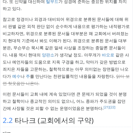
다. 또 신약을 대신하여
탈무드
가 성경에 준하는 중요한 위치를 차지
하고 있다.
참고로 정경이나 외경과 대비되어 위경으로 분류된 문서들에 대해 위
서 판별 같은 외적 판단 없이 순수하게 내용으로 평가하는 내적평가로
비교하자면, 위경으로 분류된 문서들 대부분은 왜 교회에서 버려졌는
지 현대적 기준에서 봐도 이해가 된다. 위경으로 분류된 문서들 대부
분은, 무슨무슨 묵시록 같은 말세 사상을 조장하는 종말론 문서들이
다. 내용 역시 현대의
양판소
가 생각날 정도. 아무개가
바오로
같은 사
도나 예언자들의 도움으로 지옥 구경을 하고, 악마가 갖은 방법으로
죄지은 자들을 고문하는, 철학적으로는 아무 의미없는 장면들만 나오
다가
예수
나
주
를 만난다는 천편일률적인 내용들을 자랑한다.
읽다 보
면 헛웃음만 나온다.
이런 문서들이 교회 내에 계속 있었다면 큰 문제가 되었을 것이 분명
하고 철학이나 종교적인 의미도 없으니, 어느 종파가 주도권을 잡던
[21]
[22]
간에 사장될 것은 피할 수 없는 운명이었음은 분명하다.
2.2
타나크 (교회에서의 구약)