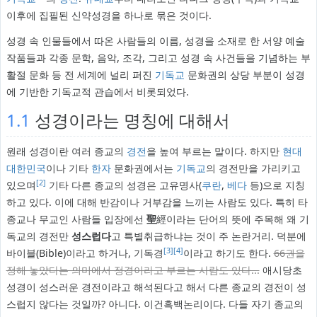
이후에 집필된 신약성경을 하나로 묶은 것이다.
성경 속 인물들에서 따온 사람들의 이름, 성경을 소재로 한 서양 예술
작품들과 각종 문학, 음악, 조각, 그리고 성경 속 사건들을 기념하는 부
활절 문화 등 전 세계에 널리 퍼진
기독교
문화권의 상당 부분이 성경
에 기반한 기독교적 관습에서 비롯되었다.
1.1
성경이라는 명칭에 대해서
원래 성경이란 여러 종교의
경전
을 높여 부르는 말이다. 하지만
현대
대한민국
이나 기타
한자
문화권에서는
기독교
의 경전만을 가리키고
[2]
있으며
기타 다른 종교의 성경은 고유명사(
쿠란
,
베다
등)으로 지칭
하고 있다. 이에 대해 반감이나 거부감을 느끼는 사람도 있다. 특히 타
종교나 무교인 사람들 입장에선
聖
經이라는 단어의 뜻에 주목해 왜 기
독교의 경전만
성스럽다
고 특별취급하냐는 것이 주 논란거리. 덕분에
[3]
[4]
바이블(Bible)이라고 하거나, 기독경
이라고 하기도 한다.
66권을
정해 놓았다는 의미에서 정경이라고 부르는 사람도 있다...
애시당초
성경이 성스러운 경전이라고 해석된다고 해서 다른 종교의 경전이 성
스럽지 않다는 것일까? 아니다. 이건흑백논리이다. 다들 자기 종교의