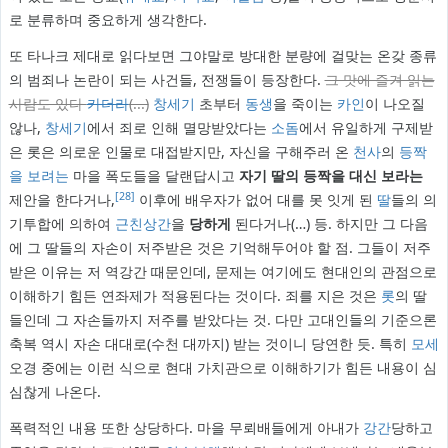
로 분류하며 중요하게 생각한다.
또 타나크 제대로 읽다보면 그야말로 방대한 분량에 걸맞는 온갖 종류
의 범죄나 논란이 되는 사건들, 전쟁들이 등장한다.
그 맛에 즐겨 읽는
사람도 있다
카더라
(...)
창세기
초부터
동생
을 죽이는
카인
이 나오질
않나,
창세기
에서 죄로 인해 멸망받았다는
소돔
에서 유일하게 구제받
은 롯은 의로운 인물로 대접받지만, 자신을 구해주러 온
천사
의
등짝
을 보려는
마을 폭도들을 달랜답시고
자기 딸의 등짝을 대신 보라는
[28]
제안을 한다거나,
이후에 배우자가 없어 대를 못 잇게 된
딸
들의 의
기투합에 의하여
근친상간
을
당하게
된다거나(…) 등. 하지만 그 다음
에 그 딸들의 자손이 저주받은 것은 기억해두어야 할 점. 그들이 저주
받은 이유는 저 역강간 때문인데, 문제는 여기에도 현대인의 관점으로
이해하기 힘든 연좌제가 적용된다는 것이다. 죄를 지은 것은
롯
의 딸
들인데 그 자손들까지 저주를 받았다는 것. 다만 고대인들의 기준으론
축복 역시 자손 대대로(수천 대까지) 받는 것이니 당연한 듯. 특히
모세
오경 중에는 이런 식으로 현대 가치관으로 이해하기가 힘든 내용이 심
심찮게 나온다.
폭력적인 내용 또한 상당하다. 마을 무뢰배들에게 아내가
강간
당하고