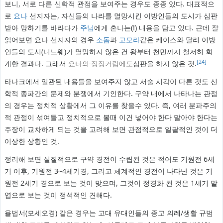
보니, 서로 다른 신학적 관점을 보여주는 경우도 종종 있다. 대표적으
로
요나
선지자는, 자신들의 나라를 멸망시킨 이방인들의 도시가 심판
받아 망하기를 바라다가
주님
에게 혼나는(!) 내용을 담고 있다. 근데 잘
읽어보면 요나 선지자의 경우
소돔
과
고모라
같은 케이스와 달리 이방
인들의 도시(니느웨)가 멸망하지 않은 건 왕부터 천민까지 철저히 회
[24]
개한 결과다. 그래서
요나의 징징거림에도
심판을 하지 않은 것.
타나크에서 일관된 내용들을 보여주지 않고 서술 시각이 다른 것도 신
학적 종파간의 문제와 분쟁에서 기인한다. 구약 내에서 나타나는 관점
의 경우는 정치적 상황에서 그 이유를 찾을수 있다. 즉, 여러 분파주의
적 관점이 섞여들고 정치적으로 볼때 이건 넣어야 한다 말아야 한다는
주장이 교차하게 되는 것을 고려해 보면 관점적으로 일괄적인 것이 더
이상한 상황인 것.
정리해 보면 실질적으로 구약 경전이 수립된 것은 적어도 기원전 6세
기 이후, 기원전 3~4세기경, 그리고 체계적인 경전이 나타난 것은 기
원전 2세기 경으로 보는 것이 맞으며, 그것이 정경화 된 것은 1세기 말
엽으로 보는 것이 정석적인 견해다.
율법서(모세오경) 같은 경우는 고대 유대인들의 종교 의례/생활 규범