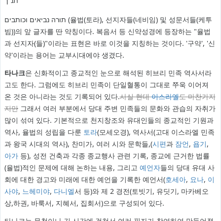
תנ"ך
תורה נביאים וכותבים (율법(토라), 선지자들(네비임) 및 성문서들(케투
빔))의 앞 글자를 딴 약칭이다. 복음서 등 신약성경에 등장하는 "율법
과 선지자(들)"이라는 표현은 바로 이것을 지칭하는 것이다. '구약', '신
약'이라는 용어는 교부시대에야 생겼다.
타나크
은 신화적이고 종교적인 눈으로 해석된 히브리 민족 역사서라
고도 한다. 그럼에도 히브리 민족이 단일혈통이 그대로 쭈욱 이어져
온 것은 아니라는 것도 기록되어 있다.
사실 현대
이스라엘
도 마찬가지
지만
그래서 여러 부분에서 당대 주변 민족들의 문화와 관습의 자취가
많이 섞여 있다. 기본적으로 천지창조와 유대인들의 종교적인 기원과
역사, 율법의 성립을 다룬
토라
(모세오경), 역사서(고대 이스라엘 민족
과 왕국 시대의 역사), 찬미가, 여러 시와 문학들,(
시편
과
잠언
,
욥기
,
아가
등), 성전 건축과 각종 종교행사 관련 기록, 종교에 근거한 법률
(율법)적인 문제에 대해 논하는 내용, 그리고
예언자
들의 당대 유대 사
회에 대한 경고와 미래에 대한 예언을 기록한 예언서(
호세아
,
요나
,
이
사야
,
느헤미야
,
다니엘
서 등)와 제 2 경전(토빗기, 유딧기, 마카베오
상,하권, 바룩서, 지혜서, 집회서)으로 구성되어 있다.
타나크는 무척이나 긴 시간에 걸쳐서 여러 필자가 참여하여 만들어졌