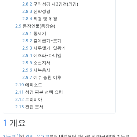
2.8.2
구약성경 제2경전(외경)
2.8.3
신약성경
2.8.4
외경 및 위경
2.9
등장인물(등장순)
2.9.1
창세기
2.9.2
출애굽기~룻기
2.9.3
사무엘기~열왕기
2.9.4
에즈라~다니엘
2.9.5
소선지서
2.9.6
사복음서
2.9.7
예수 승천 이후
2.10
에피소드
2.11
성경 판본 선택 요령
2.12
트리비아
2.13
관련 문서
1
개요
[1]
기독교
의
경전
.
유대교
부터 내려오던 타나크 정경(구약)과 기독교