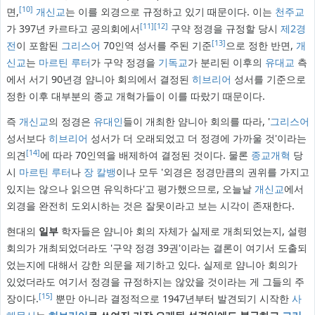
[10]
면,
개신교
는 이를 외경으로 규정하고 있기 때문이다. 이는
천주교
[11]
[12]
가 397년 카르타고 공의회에서
구약 정경을 규정할 당시
제2경
[13]
전
이 포함된
그리스어
70인역 성서를 주된 기준
으로 정한 반면,
개
신교
는
마르틴 루터
가 구약 정경을
기독교
가 분리된 이후의
유대교
측
에서 서기 90년경 얌니아 회의에서 결정된
히브리어
성서를 기준으로
정한 이후 대부분의 종교 개혁가들이 이를 따랐기 때문이다.
즉
개신교
의 정경은
유대인
들이 개최한 얌니아 회의를 따라, '
그리스어
성서보다
히브리어
성서가 더 오래되었고 더 정경에 가까울 것'이라는
[14]
의견
에 따라 70인역을 배제하여 결정된 것이다. 물론
종교개혁
당
시
마르틴 루터
나
장 칼뱅
이나 모두 '외경은 정경만큼의 권위를 가지고
있지는 않으나 읽으면 유익하다'고 평가했으므로, 오늘날
개신교
에서
외경을 완전히 도외시하는 것은 잘못이라고 보는 시각이 존재한다.
현대의
일부
학자들은 얌니아 회의 자체가 실제로 개최되었는지, 설령
회의가 개최되었더라도 '구약 정경 39권'이라는 결론이 여기서 도출되
었는지에 대해서 강한 의문을 제기하고 있다. 실제로 얌니아 회의가
있었더라도 여기서 정경을 규정하지는 않았을 것이라는 게 그들의 주
[15]
장이다.
뿐만 아니라 결정적으로 1947년부터 발견되기 시작한
사