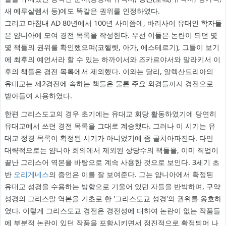
새 예루살렘서 등)에도 똑같은 권위를 인정하였다.
그리고 마침내 AD 80년에서 100년 사이쯤에, 바리사이 유대인 학자들
은 얌니아에 모여 경전 목록을 작성한다. 우선 이들은 논란이 되던 몇
몇 책들의 권위를 확인했으며(코헬렛, 아가, 에스테르기), 그들이 보기
에 최후의 예언서라 할 수 있는 하까이서와 즈카르야서와 말라키서 이
후의 책들은 경전 목록에서 제외했다. 이와는 달리, 알렉산드리아의
유대교는 제2경전에 속하는 책들은 물론 주요 외경들까지 경전으로
받아들여 사용하였다.
한편 그리스도교의 경우 초기에는 유대교 회당 활동하였기에 당연히
유대교에서 쓰던 경전 목록을 그대로 계승했다. 그러나 이 시기는 유
대교 정경 목록이 확정된 시기가 아니었기에 좀 골치아파진다. 다만
대략적으로는 얌니아 회의에서 제외된 상당수의 책들을, 이미 직업이
끝난 그리스어 역본을 바탕으로 계속 사용한 것으로 보인다. 3세기 초
반
오리게네스
의 증언은 이를 잘 보여준다. 그는 얌니아에서 확정된
유대교 성경을 수용하는 방향으로 기울어 있던 자들을 반박하며, 구약
성경의 그리스말 역본을 기초로 한 '그리스도교 성경'의 권위를 옹호하
였다. 이렇게 그리스도교 경전은 경전성에 대하여 논란이 없는 작품들
에 부분적 논란이 있던 작품을 포함시키면서 점진적으로 확정되어 나