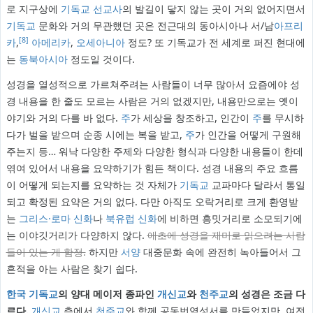
로 지구상에
기독교
선교사
의 발길이 닿지 않는 곳이 거의 없어지면서
기독교
문화와 거의 무관했던 곳은 전근대의 동아시아나 서/남
아프리
[8]
카
,
아메리카
,
오세아니아
정도? 또 기독교가 전 세계로 퍼진 현대에
는
동북아시아
정도일 것이다.
성경을 열성적으로 가르쳐주려는 사람들이 너무 많아서 요즘에야 성
경 내용을 한 줄도 모르는 사람은 거의 없겠지만, 내용만으로는 옛이
야기와 거의 다를 바 없다.
주
가 세상을 창조하고, 인간이
주
를 무시하
다가 벌을 받으며 순종 시에는 복을 받고,
주
가 인간을 어떻게 구원해
주는지 등… 워낙 다양한 주제와 다양한 형식과 다양한 내용들이 한데
엮여 있어서 내용을 요약하기가 힘든 책이다. 성경 내용의 주요 흐름
이 어떻게 되는지를 요약하는 것 자체가
기독교
교파마다 달라서 통일
되고 확정된 요약은 거의 없다. 다만 아직도 오락거리로 크게 환영받
는
그리스·로마 신화
나
북유럽 신화
에 비하면 흥밋거리로 소모되기에
는 이야깃거리가 다양하지 않다.
애초에 성경을 재미로 읽으려는 사람
들이 있는 게 함정.
하지만
서양
대중문화 속에 완전히 녹아들어서 그
흔적을 아는 사람은 찾기 쉽다.
한국
기독교
의 양대 메이저 종파인
개신교
와
천주교
의 성경은 조금 다
르다.
개신교
측에서
천주교
와 함께 공동번역성서를 만들었지만, 여전