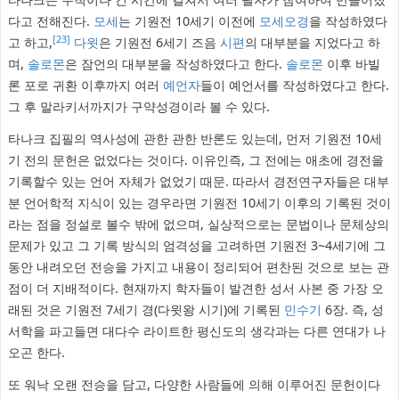
다고 전해진다.
모세
는 기원전 10세기 이전에
모세오경
을 작성하였다
[23]
고 하고,
다윗
은 기원전 6세기 즈음
시편
의 대부분을 지었다고 하
며,
솔로몬
은 잠언의 대부분을 작성하였다고 한다.
솔로몬
이후 바빌
론 포로 귀환 이후까지 여러
예언자
들이 예언서를 작성하였다고 한다.
그 후 말라키서까지가 구약성경이라 볼 수 있다.
타나크 집필의 역사성에 관한 관한 반론도 있는데, 먼저 기원전 10세
기 전의 문헌은 없었다는 것이다. 이유인즉, 그 전에는 애초에 경전을
기록할수 있는 언어 자체가 없었기 때문. 따라서 경전연구자들은 대부
분 언어학적 지식이 있는 경우라면 기원전 10세기 이후의 기록된 것이
라는 점을 정설로 볼수 밖에 없으며, 실상적으로는 문법이나 문체상의
문제가 있고 그 기록 방식의 엄격성을 고려하면 기원전 3~4세기에 그
동안 내려오던 전승을 가지고 내용이 정리되어 편찬된 것으로 보는 관
점이 더 지배적이다. 현재까지 학자들이 발견한 성서 사본 중 가장 오
래된 것은 기원전 7세기 경(다윗왕 시기)에 기록된
민수기
6장. 즉, 성
서학을 파고들면 대다수 라이트한 평신도의 생각과는 다른 연대가 나
오곤 한다.
또 워낙 오랜 전승을 담고, 다양한 사람들에 의해 이루어진 문헌이다