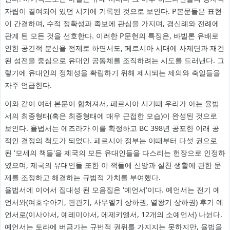
자립이 결여되어 있던 시기에 기록된 것으로 보인다. P본문들은 표현
이 간결하며, 수적 정확성과 족보에 관심을 가지며, 경신례와 전례에
관계 된 모든 것을 선호한다. 이러한 P문헌의 특징은, 바빌론 유배로
인한 공간적 분산을 전제로 하면서도, 페르시아 시대에 사제단과 재건
된 성전을 중심으로 유대인 공동체를 조직하려는 시도를 드러낸다. 그
렇기에 유대인의 정체성을 확립하기 위해 제시되는 제의와 축일들을
자주 언급한다.
이와 같이 여러 본문이 합쳐져서, 페르시아 시기때 우리가 아는 율법
서의 최종형태(혹은 최종형태에 매우 근접한 모습)이 완성된 것으로
보인다. 율법서는 에즈라가 이를 확정하고 BC 398년 공포한 이래 공
적인 결정의 척도가 되었다. 페르시아 정부는 이때부터 다섯 권으로
된 '모세의 책들'을 제국의 모든 유대인들을 다스리는 헌장으로 인정하
였으며, 제국의 유대인들 또한 이 책들에 신앙과 실천 생활에 관한 문
제를 조정하고 해결하는 규범적 가치를 부여했다.
율법서에 이어서 집대성 된 모음집은 '예언서'이다. 예언서는 전기 예
언서와(여호수아기, 판관기, 사무엘기 상하권, 열왕기 상하권) 후기 예
언서로(이사야서, 예레미야서, 에제키엘서, 12개의 소예언서) 나뉜다.
예언서는 토라에 버금가는 규번적 권위를 가지지는 못하지만, 율법을