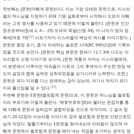
첫번째는 J문헌(야훼계 문헌)이다. 이는 가장 오래된 문헌으로, 이스라
엘의 하느님을 지칭하기 위해 기원 설화로부터 시작해서 오로지 야훼
라는 고유 명사를 사용하고 있기 떄문에 이렇게 불린다. J문헌은 인간
창조로부터(창세 2, 4ㄴ-25) 모세의 죽음(신명 34), 더 나아가 땅의 정
[32]
복에(여호 19)
이르기까지 이스라엘의 백성의 역사를 이야기한다. J
문헌은 왕정 초기, 좀 더 자세히는 솔로몬 시대(BC 940년경)에 기록되
었을 것으로 보인다. J문헌의 핵심 본문은 창세기 12,1-3에 나오는 아
브라함의 소명 이야기로 보이며, J문헌 계통의 저자는 이스라엘에게,
이 본문에서 이루어진 약속들이 다윗과 그의 후계자가 주도한 완정 제
도의 설정과 함께 실제로 성취되었음을 상기시키려 노력한다. 또한 J
문헌은 유다 지파를 다소 편애하는 감이 있는데, 여기서 저자가 유다
[33]
지파 출신임을 알 수 있다.
두번째 문헌은 E문헌(엘로힘계 문헌)으로, 이 문헌은 하느님을 엘로힘
이라 부르기에 이렇게 불린다. '예호빗흐트'(JE)라 불리는 편집자를 통
해 야훼계 문헌과 일찌감치 결합되었을 것으로 여겨지며, 그 결과 창
세기 20-22장의 아브라함 이야기의 경우 엘로힘계 문헌은 단편으로만
남게 되었다. 탈출기부터는 E문헌을 찾아내는데 어려움이 많으며 야
훼계 문헌에서 엘로힘계 문헌을 떼어 내는 작업을 포기하는 경우도 많