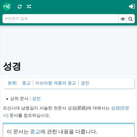
성경
분류
:
종교
아브라함 계통의 종교
경전
상위 문서 :
경전
조선시대 남병길이 서술한 천문서 성경(星鏡)에 대해서는
성경(천문
서)
문서를 참조하십시오.
이 문서는
종교
에 관한 내용을 다룹니다.