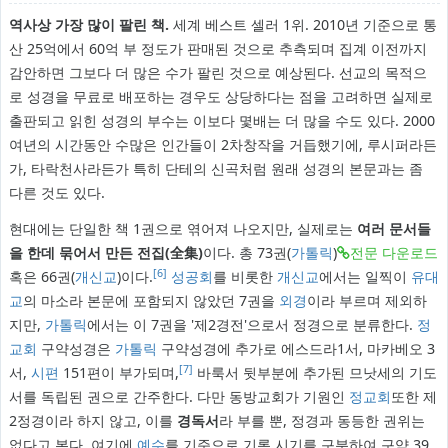
역사상 가장 많이 팔린 책.
세계 베스트 셀러 1위. 2010년 기준으로 통
산 25억에서 60억 부 정도가 판매된 것으로 추측되며 집계 이전까지
감안하면 그보다 더 많은 수가 팔린 것으로 예상된다. 선교의 목적으
로 성경을 무료로 배포하는 경우도 상당하다는 점을 고려하면 실제로
출판되고 읽힌 성경의 부수는 이보다 몇배는 더 많을 수도 있다. 2000
여년의 시간동안 수많은 인간들이 2차창작을 거듭했기에, 루시퍼라든
가, 타락천사라든가 특히 단테의 신곡처럼 원래 성경의 본문과는 좀
다른 것도 있다.
현대에는 단일한 책 1권으로 엮어져 나오지만, 실제로는
여러 문서들
을 한데 묶어서 만든 전집(全集)
이다. 총 73권(
가톨릭
)
전문 다운로드
[6]
혹은 66권(
개신교
)이다.
성공회
를 비롯한
개신교
에서는 일찍이
유대
교
의 마소라 본문에 포함되지 않았던 7권을
외경
이라 부르며 제외하
지만,
가톨릭
에서는 이 7권을 '제2경전'으로서 정경으로 분류한다.
정
교회
구약성경은
가톨릭
구약성경에 추가로 에스드라1서, 마카베오 3
[7]
서,
시편
151편이 부가되며,
바룩서 뒷부분에 추가된 므낫세의 기도
서를 독립된 권으로 간주한다. 다만 동방교회가 기원인
정교회
또한 제
2정경이라 하지 않고, 이를
경독서
라 부를 뿐, 정경과 동등한 권위는
없다고 본다. 여기에
예수
를 기준으로 기록 시기를 구분하여 구약 39