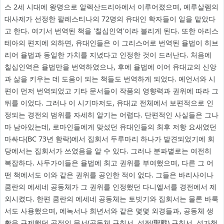
스 2세 시대에 왕명으로 알렉산드리아에서 이루어졌으며, 예루살렘의
대사제가 선정한 팔레스티나의 72명의 유대인 학자들이 일을 맡았다
고 한다. 여기서 번역된 책을 '칠십인역'이라 불리게 된다. 또한 아리스
테아의 편지에 의하면, 유대인들은 이 그리스어로 번역된 율법이 히브
리어 율법과 동일한 가치를 지녔다고 인정한 것이 드러난다. 처음에
칠십인역은 율법만을 번역하였으나, 후에 율법에 이어 유대교의 신앙
과 삶을 키우는 데 도움이 되는 책들도 번역하게 되었다. 예언서와 시
편이 먼저 번역되었고 기타 문서들이 작품의 영향력과 권위에 따라 그
뒤를 이었다. 그러나 이 시기마저도, 유대교 전체에서 보편적으로 인
정되는 경전의 범위를 자세히 알기는 어렵다. 단편적인 사실들은 그나
마 남아있는데, 로마인들에게 맞섰던 유대인들의 최후 저항 요새였던
마싸다(BC 73년 함락)에서 집회서 두루마리 하나가 발견되었기에 회
당에서는 집회서가 쓰였음을 알 수 있다. 그러나 분파별로는 여전히
복잡하다. 사두가이들은 율법에 최고 권위를 부여했으며, 다른 그 어
떤 책에서도 이와 같은 권위를 공인한 적이 없다. 그들은 바리사이나
쿰란의 에세네 공동체가 그 권위를 인정했던 다니엘서를 경전에서 제
외시켰다. 한편 쿰란의 에세네 공동체는 토빗기와 집회서는 물론 바룩
서도 사용했으며, 에녹서나 희년서와 같은 몇몇 외경들과, 공동체 생
활을 규제했던 공적인 문서(공동체 규칙서, 성전(聖戰) 규칙서, 성가책,