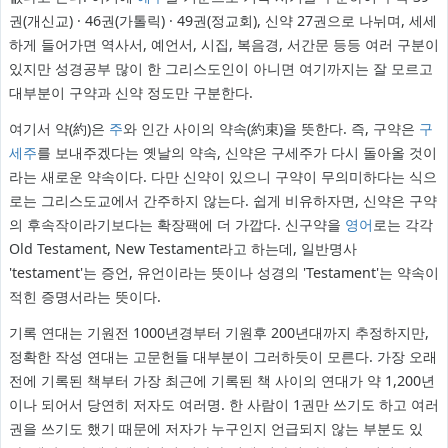
권(개신교) · 46권(가톨릭) · 49권(정교회), 신약 27권으로 나뉘며, 세세
하게 들어가면 역사서, 예언서, 시집, 복음경, 서간문 등등 여러 구분이
있지만 성경공부 많이 한 그리스도인이 아니면 여기까지는 잘 모르고
대부분이 구약과 신약 정도만 구분한다.
여기서 약(約)은
주
와 인간 사이의 약속(約束)을 뜻한다. 즉, 구약은
구
세주
를 보내주겠다는 옛날의 약속, 신약은 구세주가 다시 돌아올 것이
라는 새로운 약속이다. 다만 신약이 있으니 구약이 무의미하다는 식으
로는 그리스도교에서 간주하지 않는다. 쉽게 비유하자면, 신약은 구약
의 후속작이라기보다는 확장팩에 더 가깝다. 신구약을
영어
로는 각각
Old Testament, New Testament라고 하는데, 일반명사
'testament'는 증언, 유언이라는 뜻이나 성경의 'Testament'는 약속이
적힌 증명서라는 뜻이다.
기록 연대는 기원전 1000년경부터 기원후 200년대까지 추정하지만,
정확한 작성 연대는 고문헌들 대부분이 그러하듯이 모른다. 가장 오래
전에 기록된 책부터 가장 최근에 기록된 책 사이의 연대가 약 1,200년
이나 되어서 당연히 저자도 여러명. 한 사람이 1권만 쓰기도 하고 여러
권을 쓰기도 했기 때문에 저자가 누구인지 언급되지 않는 부분도 있