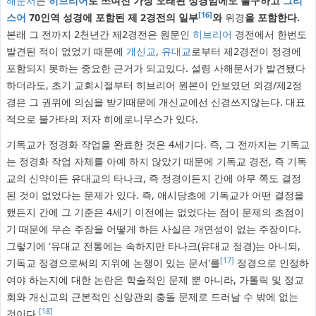
해문서
는
히브리어
로 쓰여진 가장 오래된 성경임에도 불구하고
그리
[16]
스어
70인역 성경에 포함된 제 2경전의 일부
와
위경
을 포함한다.
본래 그 전까지 2천년간 제2경전은 원문인
히브리어
경전에서 한번도
발견된 적이 없었기 때문에
개신교
,
유대교
로부터 제2경전이 정경에
포함되지 못하는 중요한 근거가 되고있다. 설령 사해문서가 발견됐다
하더라도, 초기 교회시절부터 히브리어 원본이 안보였던 외경/제2정
경은 그 권위에 의심을 받기때문에 개신교에선 신경쓰지않는다. 대표
적으로 불가타의 저자 히에로니무스가 있다.
기독교가 정경화 작업을 완료한 것은 4세기다. 즉, 그 전까지는 기독교
는 정경화 작업 자체를 아예 하지 않았기 때문에 기독교 경전, 즉 기독
교의 신약이든 유대교의 타나크, 즉 정경이든지 간에 아무 쪽도 결정
된 것이 없었다는 문제가 있다. 즉, 애시당초에 기독교가 어떤 결정을
했든지 간에 그 기준은 4세기 이전에는 없었다는 점이 문제의 초점이
기 때문에 무슨 주장을 어떻게 하든 사실은 개연성이 없는 주장이다.
그렇기에 '유대교 전통에는 속하지만 타나크(유대교 정경)는 아니되,
[17]
기독교 정경으로써의 지위에 논쟁이 있는 문서'를
정경으로 인정하
여야 하는지에 대한 논란은 학술적인 문제 뿐 아니라, 가톨릭 및 정교
회와 개신교의 근본적인 신앙관의 충돌 문제로 드러날 수 밖에 없는
[18]
것이다