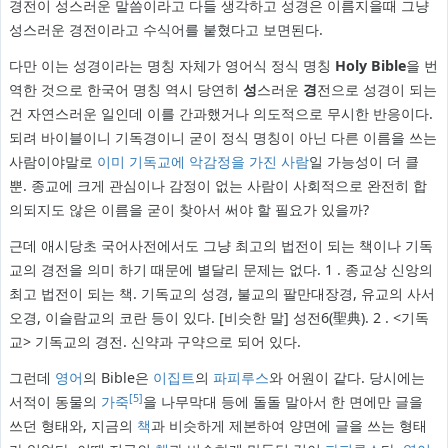
경전이 성스러운 말씀이라고 다들 생각하고 성경은 이름지을때 그냥
성스러운 경전이라고 수식어를 붙혔다고 보면된다.
다만 이는 성경이라는 명칭 자체가 영어식 정식 명칭
Holy Bible
을 번
역한 것으로 한국어 명칭 역시 당연히
성
스러운
경
전으로 성경이 되는
건 자연스러운 일인데 이를 간과했거나 의도적으로 무시한 반응이다.
되려 바이블이니 기독경이니 굳이 정식 명칭이 아닌 다른 이름을 쓰는
사람이야말로
이미 기독교에 악감정을 가진 사람
일 가능성이 더 클
뿐. 종교에 크게 관심이나 감정이 없는 사람이 사회적으로 완전히 합
의되지도 않은 이름을 굳이 찾아서 써야 할 필요가 있을까?
근데 애시당초 국어사전에서도 그냥 최고의 법전이 되는 책이나 기독
교의 경전을 의미 하기 때문에 별달리 문제는 없다. 1 . 종교상 신앙의
최고 법전이 되는 책. 기독교의 성경, 불교의 팔만대장경, 유교의 사서
오경, 이슬람교의 코란 등이 있다. [비슷한 말] 성전6(聖典). 2 . <기독
교> 기독교의 경전. 신약과 구약으로 되어 있다.
그런데
영어
의 Bible은
이집트
의
파피루스
와 어원이 같다. 당시에는
[5]
서적이 동물의
가죽
을 나무막대 등에 돌돌 말아서 한 면에만 글을
쓰던 형태와, 지금의
책
과 비슷하게 제본하여 양면에 글을 쓰는 형태