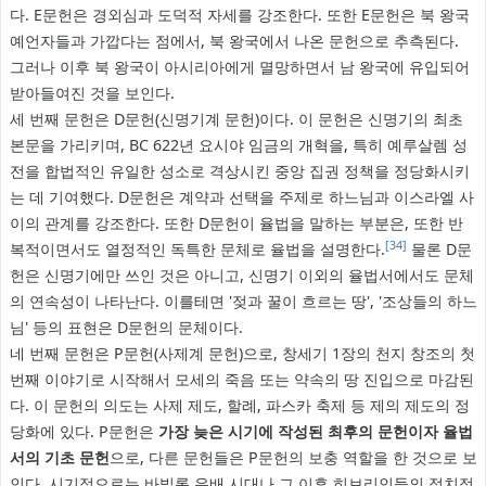
다. E문헌은 경외심과 도덕적 자세를 강조한다. 또한 E문헌은 북 왕국
예언자들과 가깝다는 점에서, 북 왕국에서 나온 문헌으로 추측된다.
그러나 이후 북 왕국이 아시리아에게 멸망하면서 남 왕국에 유입되어
받아들여진 것을 보인다.
세 번째 문헌은 D문헌(신명기계 문헌)이다. 이 문헌은 신명기의 최초
본문을 가리키며, BC 622년 요시야 임금의 개혁을, 특히 예루살렘 성
전을 합법적인 유일한 성소로 격상시킨 중앙 집권 정책을 정당화시키
는 데 기여했다. D문헌은 계약과 선택을 주제로 하느님과 이스라엘 사
이의 관계를 강조한다. 또한 D문헌이 율법을 말하는 부분은, 또한 반
[34]
복적이면서도 열정적인 독특한 문체로 율법을 설명한다.
물론 D문
헌은 신명기에만 쓰인 것은 아니고, 신명기 이외의 율법서에서도 문체
의 연속성이 나타난다. 이를테면 '젖과 꿀이 흐르는 땅', '조상들의 하느
님' 등의 표현은 D문헌의 문체이다.
네 번째 문헌은 P문헌(사제계 문헌)으로, 창세기 1장의 천지 창조의 첫
번째 이야기로 시작해서 모세의 죽음 또는 약속의 땅 진입으로 마감된
다. 이 문헌의 의도는 사제 제도, 할례, 파스카 축제 등 제의 제도의 정
당화에 있다. P문헌은
가장 늦은 시기에 작성된 최후의 문헌이자 율법
서의 기초 문헌
으로, 다른 문헌들은 P문헌의 보충 역할을 한 것으로 보
인다. 시기적으로는 바빌론 유배 시대나 그 이후 히브리인들의 정치적