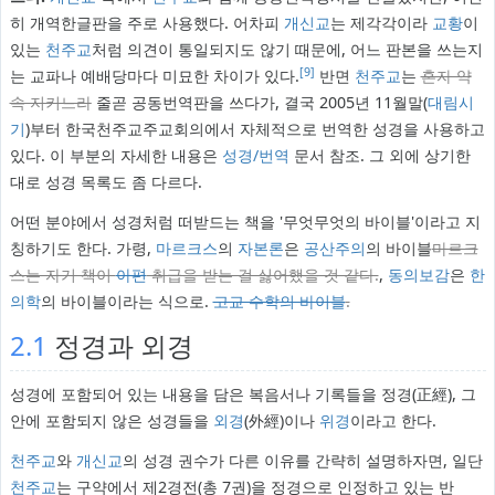
히 개역한글판을 주로 사용했다. 어차피
개신교
는 제각각이라
교황
이
있는
천주교
처럼 의견이 통일되지도 않기 때문에, 어느 판본을 쓰는지
[9]
는 교파나 예배당마다 미묘한 차이가 있다.
반면
천주교
는
혼자 약
속 지키느라
줄곧 공동번역판을 쓰다가, 결국 2005년 11월말(
대림시
기
)부터 한국천주교주교회의에서 자체적으로 번역한 성경을 사용하고
있다. 이 부분의 자세한 내용은
성경/번역
문서 참조. 그 외에 상기한
대로 성경 목록도 좀 다르다.
어떤 분야에서 성경처럼 떠받드는 책을 '무엇무엇의 바이블'이라고 지
칭하기도 한다. 가령,
마르크스
의
자본론
은
공산주의
의 바이블
마르크
스는 자기 책이
아편
취급을 받는 걸 싫어했을 것 같다.
,
동의보감
은
한
의학
의 바이블이라는 식으로.
고교 수학의 바이블
.
2.1
정경과 외경
성경에 포함되어 있는 내용을 담은 복음서나 기록들을 정경(正經), 그
안에 포함되지 않은 성경들을
외경
(外經)이나
위경
이라고 한다.
천주교
와
개신교
의 성경 권수가 다른 이유를 간략히 설명하자면, 일단
천주교
는 구약에서 제2경전(총 7권)을 정경으로 인정하고 있는 반