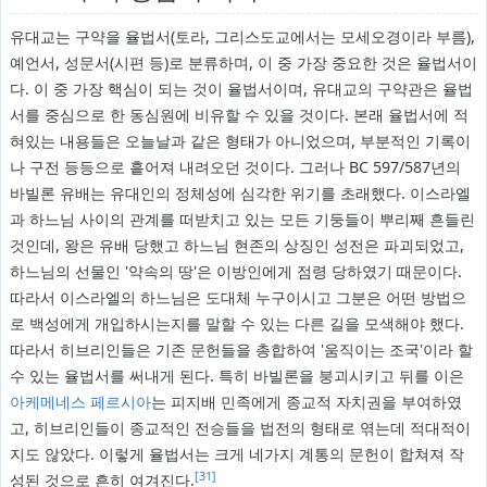
유대교는 구약을 율법서(토라, 그리스도교에서는 모세오경이라 부름),
예언서, 성문서(시편 등)로 분류하며, 이 중 가장 중요한 것은 율법서이
다. 이 중 가장 핵심이 되는 것이 율법서이며, 유대교의 구약관은 율법
서를 중심으로 한 동심원에 비유할 수 있을 것이다. 본래 율법서에 적
혀있는 내용들은 오늘날과 같은 형태가 아니었으며, 부분적인 기록이
나 구전 등등으로 흩어져 내려오던 것이다. 그러나 BC 597/587년의
바빌론 유배는 유대인의 정체성에 심각한 위기를 초래했다. 이스라엘
과 하느님 사이의 관계를 떠받치고 있는 모든 기둥들이 뿌리째 흔들린
것인데, 왕은 유배 당했고 하느님 현존의 상징인 성전은 파괴되었고,
하느님의 선물인 '약속의 땅'은 이방인에게 점령 당하였기 때문이다.
따라서 이스라엘의 하느님은 도대체 누구이시고 그분은 어떤 방법으
로 백성에게 개입하시는지를 말할 수 있는 다른 길을 모색해야 했다.
따라서 히브리인들은 기존 문헌들을 총합하여 '움직이는 조국'이라 할
수 있는 율법서를 써내게 된다. 특히 바빌론을 붕괴시키고 뒤를 이은
아케메네스 페르시아
는 피지배 민족에게 종교적 자치권을 부여하였
고, 히브리인들이 종교적인 전승들을 법전의 형태로 엮는데 적대적이
지도 않았다. 이렇게 율법서는 크게 네가지 계통의 문헌이 합쳐져 작
[31]
성된 것으로 흔히 여겨진다.