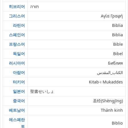
히브리어
תורה
그리스어
Αγία Γραφή
라틴어
Biblia
스페인어
Biblia
프랑스어
Bible
독일어
Bibel
러시아어
Библия
아랍어
الكتاب_المقدس
터키어
Kitab-ı Mukaddes
일본어
聖書せいしょ
중국어
圣经(Shèngjīng)
베트남어
Thánh kinh
에스페란
Biblio
토