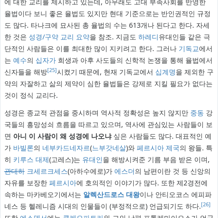
에 대한 교리를 제시하고 있는데, 아무래도 고대 부족사회를 반영한
율법이다 보니 좋은 율법도 있지만 현대 기준으로는 반인권적인 규정
도 많다. 타나크에 묘사된 총 율법의 수는 613개나 된다고 한다. 자세
한 것은
성경/구약 교리 요약
을 참조. 지금도
하레디
유대인들 같은 극
단적인 사람들은 이를 최대한 많이 지키려고 한다. 그러나
기독교
에서
는
예수
의
십자가
희생과 아후 사도들의 신학적 논쟁을 통해 율법에서
[25]
신자들을 해방
시켰기 때문에, 현재 기독교에서
십계명
을 제외한 구
약의 자잘하고 삶의 제약이 심한 율법들은 강제로 지킬 필요가 없다는
것이 정식 교리다.
성경은 종교적 관점을 중시하며 역사적 정확성은 높지 않지만
중동
강
국들의 흥망성쇠 흐름을 따르고 있으며, 역사에 관심있는 사람들이 보
면
아니 이 사람이 왜 성경에 나오냐
싶은 사람들도 많다. 대표적인 예
가
바빌론
의
네부카드네자르
(
느부갓네살
)와
페르시아 제국
의 왕들. 특
히
키루스 대제
(고레스)는
유대인
을 해방시켜준 기름 부음 받은 이며,
관대하
크세르크세스
(아하수에로)가
에스더
의 남편이란 것 등 신앙의
자유를 보장한
페르시아
에 호의적인 이야기가 많다. 또한 제2경전에
속하는 마카베오기에서는
알렉산드로스 대왕
이나 안티오코스 에피파
[26]
네스 등 헬레니즘 시대의 인물들이 (부정적으로) 언급되기도 하다.
또한
에스델서
에는
클레오파트라
와 그의 남편 프톨레마이오스가 언급